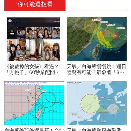
你可能還想看
《被裁掉的女孩》看過？
天氣／白海豚慢慢跳！週日
「方桃子」60秒業配開價
陸警有可能？氣象署「3字
百萬、抖音漲粉41萬！AI劇
回應」...最新風雨預測，6
演到比真人還真：讓網紅反
縣市達停班課標準
學她
白海豚停班停課最新！台北
天氣／白海豚颱風海警準