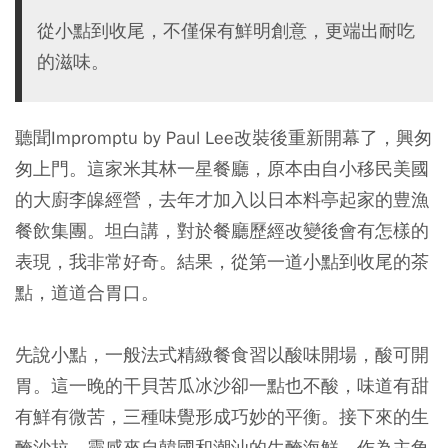
從小點到收尾，不僅保有鮮明創意，更端出耐吃
的滋味。
聽聞Impromptu by Paul Lee改裝後重新開幕了，興匆
匆上門。這家米其林一星餐廳，原本由自小移民美國
的大廚李皞經營，去年才加入以日本料亭起家的豊漁
餐飲集團。坦白講，對於餐廳歷經改變後會有怎樣的
表現，我非常好奇。結果，從第一道小點到收尾的茶
點，道道合胃口。
先說小點，一般法式精緻餐食習以酸味開場，酸可開
胃。這一晚的干貝苦瓜冰沙卻一點也不酸，味道有甜
有鮮有微苦，三種味覺形成巧妙的平衡。接下來的生
醃沙拉，靈感來自韓國和潮汕的生醃海鮮。作為主角