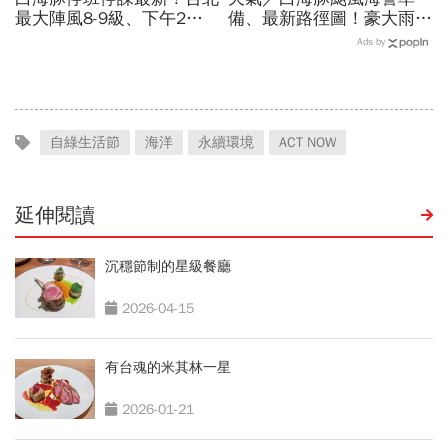
最大陣風8-9級、下午2點
備、最新路徑圖！豪大雨紫
最接近…風雨比巴威還大，
爆區、影響時間曝光，8/8
Ads by
為何不放颱風假？蔣萬安發
颱風假機率多大，10日報
聲
先看
自綠生活節
海洋
永續環境
ACT NOW
延伸閱讀
沉穩節制的星級餐廳
2026-04-15
有台魂的米其林一星
2026-01-21