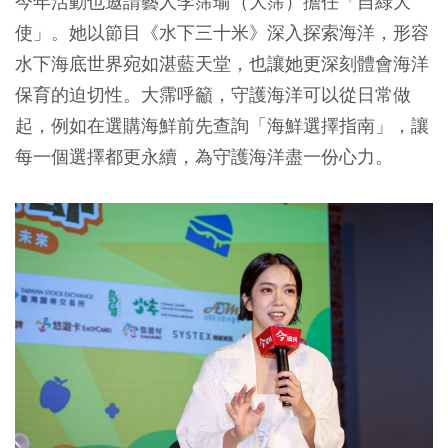
今年活動也邀請藝人李霈瑜（大霈）擔任「自綠大
使」。她以節目《水下三十米》深入探索海洋，形容
水下海底世界宛如湛藍天堂，也讓她更深刻體會海洋
保育的迫切性。大霈呼籲，守護海洋可以從日常做
起，例如在選購海鮮前先查詢「海鮮選擇指南」，讓
每一個選擇都更永續，為守護海洋盡一份心力。