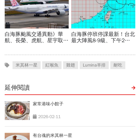
米其林一星
紅喉魚
雞翅
Lumina羊排
耐吃
延伸閱讀
家常港味小館子
2026-02-11
有台魂的米其林一星