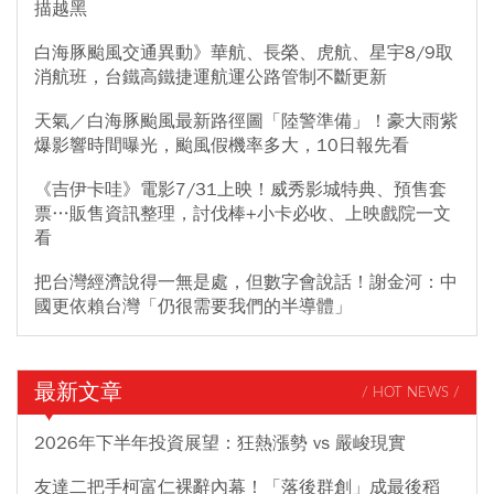
描越黑
白海豚颱風交通異動》華航、長榮、虎航、星宇8/9取
消航班，台鐵高鐵捷運航運公路管制不斷更新
天氣／白海豚颱風最新路徑圖「陸警準備」！豪大雨紫
爆影響時間曝光，颱風假機率多大，10日報先看
《吉伊卡哇》電影7/31上映！威秀影城特典、預售套
票…販售資訊整理，討伐棒+小卡必收、上映戲院一文
看
把台灣經濟說得一無是處，但數字會說話！謝金河：中
國更依賴台灣「仍很需要我們的半導體」
最新文章
/ HOT NEWS /
2026年下半年投資展望：狂熱漲勢 vs 嚴峻現實
友達二把手柯富仁裸辭內幕！「落後群創」成最後稻