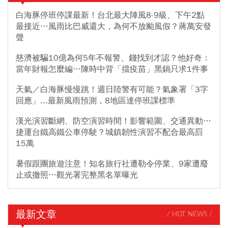
白海豚停班停課最新！台北最大陣風8-9級、下午2點
最接近…風雨比巴威還大，為何不放颱風假？蔣萬安發
聲
慈濟被騙10億為何5年不報警、錢找到才認？他好奇：
當年財報怎麼編…陳時中背「擋疫苗」黑鍋只求1件事
天氣／白海豚慢慢跳！週日陸警有可能？氣象署「3字
回應」...最新風雨預測，8地區達停班課標準
漢光演習斷網、防空演習時間！影響範圍、交通異動…
捷運台鐵高鐵公車停駛？城鎮韌性演習不配合最高罰
15萬
暑假跟團旅遊注意！知名旅行社遭勒令停業、9家遭廢
止或撤照…觀光署完整黑名單曝光
最新文章
/ HOT NEWS /