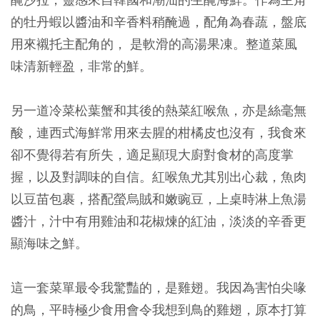
的牡丹蝦以醬油和辛香料稍醃過，配角為春蔬，盤底
用來襯托主配角的， 是軟滑的高湯果凍。整道菜風
味清新輕盈，非常的鮮。
另一道冷菜松葉蟹和其後的熱菜紅喉魚，亦是絲毫無
酸，連西式海鮮常用來去腥的柑橘皮也沒有，我食來
卻不覺得若有所失，適足顯現大廚對食材的高度掌
握，以及對調味的自信。紅喉魚尤其別出心裁，魚肉
以豆苗包裹，搭配螢烏賊和嫩豌豆，上桌時淋上魚湯
醬汁，汁中有用雞油和花椒煉的紅油，淡淡的辛香更
顯海味之鮮。
這一套菜單最令我驚豔的，是雞翅。我因為害怕尖喙
的鳥，平時極少食用會令我想到鳥的雞翅，原本打算