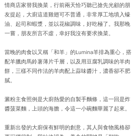
情商店家替我換菜，行前兩天恰巧聽已搶先光顧的朋
友提起，大廚這道雞翅可不普通，非常厚工地填入蠔
油、起司和蝦漿，並以花椒調味，好吃極了。我那晚
一嘗，朋友所言不虛，幸好我沒有要求換菜。
當晚的肉食以又稱「和羊」的Lumina羊排為重心，搭
配羊臘肉馬鈴薯薄片千層，以及用豆腐乳調味的羊肉
餅，三樣不同作法的羊肉配上蒜味醬汁，濃香卻不肥
膩。
澱粉主食照例是大廚熱愛的自製手麵條，這一回是炸
醬菠菜麵，上頭的海膽，令這一小碗麵華麗了起來。
重新出發的大廚保有鮮明的創意，其人與食物風格卻