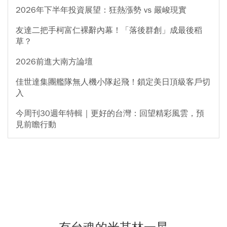
2026年下半年投資展望：狂熱漲勢 vs 嚴峻現實
友達二把手柯富仁裸辭內幕！「落後群創」成最後稻
草？
2026前進大南方論壇
佳世達集團艦隊無人機小隊起飛！鎖定美日頂級客戶切
入
今周刊30週年特輯｜更好的台灣：回望精彩風雲，預
見前瞻行動