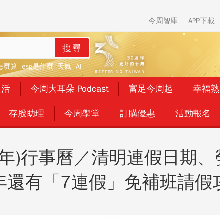
搜尋
怎麼算
esg是什麼
天氣
AI
生活
今周大耳朵 Podcast
富足今周起
幸福熟
存股助理
今周學堂
訂購優惠
活動報名
115年)行事曆／清明連假日期
年還有「7連假」免補班請假