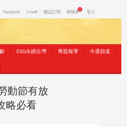
0
齡
ESG永續台灣
專題報導
今選頻道
、勞動節有放
攻略必看