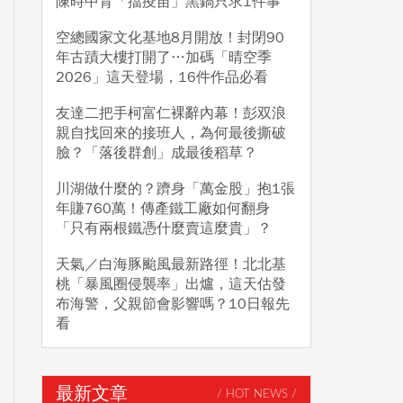
陳時中背「擋疫苗」黑鍋只求1件事
空總國家文化基地8月開放！封閉90
年古蹟大樓打開了…加碼「晴空季
2026」這天登場，16件作品必看
友達二把手柯富仁裸辭內幕！彭双浪
親自找回來的接班人，為何最後撕破
臉？「落後群創」成最後稻草？
川湖做什麼的？躋身「萬金股」抱1張
年賺760萬！傳產鐵工廠如何翻身
「只有兩根鐵憑什麼賣這麼貴」？
天氣／白海豚颱風最新路徑！北北基
桃「暴風圈侵襲率」出爐，這天估發
布海警，父親節會影響嗎？10日報先
看
最新文章
/ HOT NEWS /