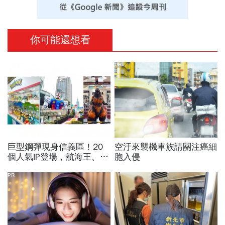
你可能還想看
PR
巨型鋼彈現身信義區！20
空汙來襲機車族請關注癌細
個人氣IP登場，航海王、哥
胞入侵
吉拉、七龍珠、寶可夢…盤
點打卡熱點，活動只到這天
PR