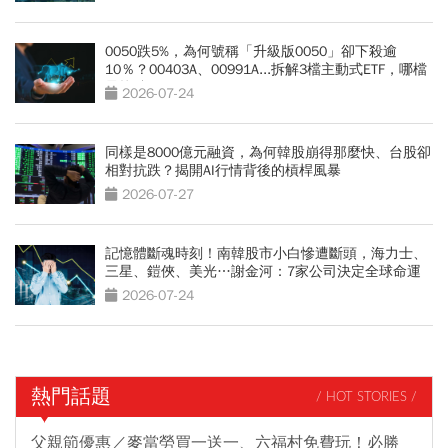
0050跌5%，為何號稱「升級版0050」卻下殺逾
10％？00403A、00991A...拆解3檔主動式ETF，哪檔
最抗跌？
2026-07-24
同樣是8000億元融資，為何韓股崩得那麼快、台股卻
相對抗跌？揭開AI行情背後的槓桿風暴
2026-07-27
記憶體斷魂時刻！南韓股市小白慘遭斷頭，海力士、
三星、鎧俠、美光…謝金河：7家公司決定全球命運
2026-07-24
熱門話題
/ HOT STORIES /
父親節優惠／麥當勞買一送一、六福村免費玩！必勝