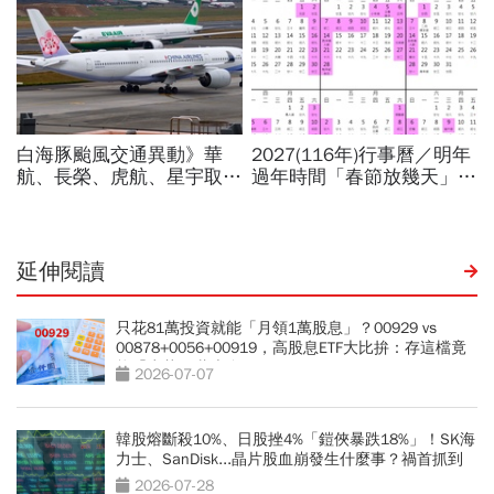
延伸閱讀
只花81萬投資就能「月領1萬股息」？00929 vs
00878+0056+00919，高股息ETF大比拚：存這檔竟
能「少花30萬本金」
2026-07-07
韓股熔斷殺10%、日股挫4%「鎧俠暴跌18%」！SK海
力士、SanDisk...晶片股血崩發生什麼事？禍首抓到
了
2026-07-28