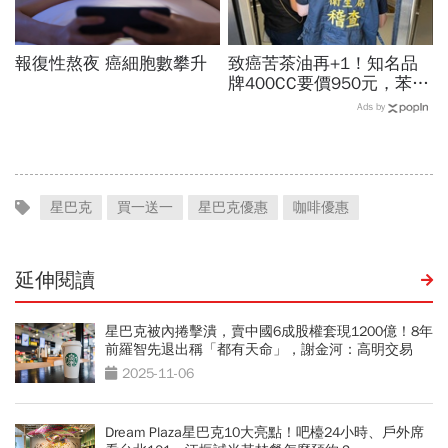
報復性熬夜 癌細胞數攀升
致癌苦茶油再+1！知名品
牌400CC要價950元，苯駢
芘卻超標3倍…賣出131瓶
Ads by
怎麼退貨？5家問題油廠最
新進度
星巴克
買一送一
星巴克優惠
咖啡優惠
延伸閱讀
星巴克被內捲擊潰，賣中國6成股權套現1200億！8年
前羅智先退出稱「都有天命」，謝金河：高明交易
2025-11-06
Dream Plaza星巴克10大亮點！吧檯24小時、戶外席