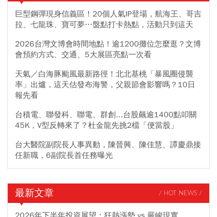
巨型鋼彈現身信義區！20個人氣IP登場，航海王、哥吉
拉、七龍珠、寶可夢…盤點打卡熱點，活動只到這天
2026台灣文博會時間地點！逾1200攤位怎麼逛？文博
會預約方式、交通、5大展區亮點一次看
天氣／白海豚颱風最新路徑！北北基桃「暴風圈侵襲
率」出爐，這天估發布海警，父親節會影響嗎？10日
報先看
台積電、聯發科、聯電、群創...台股飆逾1400點叩關
45K，V型反轉來了？杜金龍先挑2檔「便當股」
台大醫院副院長人事異動，陳晉興、陳佳慧、譚慶鼎接
任新職，6副院長首任務曝光
最新文章
/ HOT NEWS /
2026年下半年投資展望：狂熱漲勢 vs 嚴峻現實