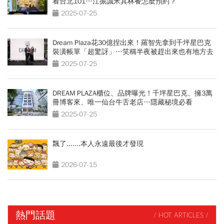
看台北101…江振誠米其林餐怎麼預約？
2025-07-25
Dream Plaza花30億捏出來！羅智先拿到千坪星巴克
裝潢帳單「超驚訝」…笑稱半夜被趕出來也有地方去
2025-07-25
DREAM PLAZA櫃位、品牌曝光！千坪星巴克、擁3萬
冊博客來、唯一仙台牛舌老店…隱藏秘境必看
2025-07-25
飄了.......本人永遠最後才發現
2026-07-15
熱門話題
/ HOT ARTICLES /