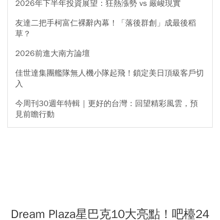
2026年下半年投資展望：狂熱漲勢 vs 嚴峻現實
友達二把手柯富仁裸辭內幕！「落後群創」成最後稻
草？
2026前進大南方論壇
佳世達集團艦隊無人機小隊起飛！鎖定美日頂級客戶切
入
今周刊30週年特輯｜更好的台灣：回望精彩風雲，預
見前瞻行動
Dream Plaza星巴克10大亮點！吧檯24