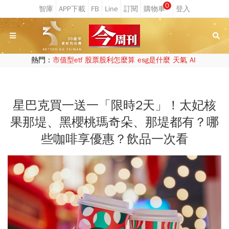
0
熱門：
市值型etf
股票股利怎麼算
esg是什麼
天氣
AI
星巴克買一送一「限時2天」！太妃核
果那堤、黑櫻桃瑪奇朵、那堤都有？哪
些咖啡享優惠？飲品一次看