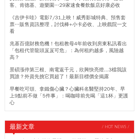
客、肯德基、遊樂園…29家速食餐飲飯店好康必收
《吉伊卡哇》電影7/31上映！威秀影城特典、預售套
票…販售資訊整理，討伐棒+小卡必收、上映戲院一文
看
兆基百億財務危機！包租教母4年前收到房東私訊看出
「包租代管龍頭岌岌可危」：為何租約越多，風險越
高？
景碩漲停第三根、南電返千元，欣興快亮燈...3檔我該
買誰？外資先挑它買超了！最新目標價全揭露
早餐吃可頌、拿鐵傷心臟？心臟科名醫堅持20年、早
上9點前不做「5件事」：喝咖啡前先喝「這1杯」更護
心
最新文章
/ HOT NEWS /