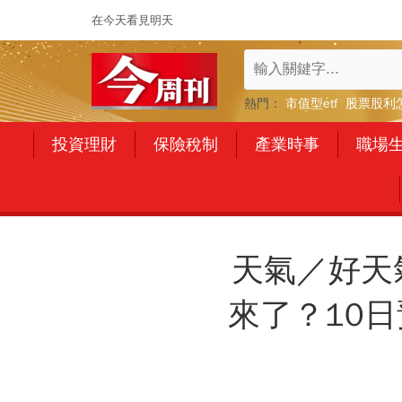
在今天看見明天
熱門：
市值型etf
股票股利
投資理財
保險稅制
產業時事
職場
天氣／好天
來了？10