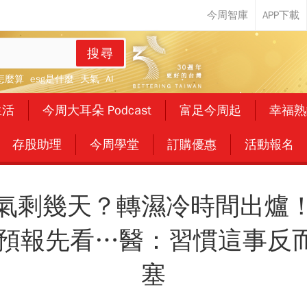
搜尋
怎麼算
esg是什麼
天氣
AI
生活
今周大耳朵 Podcast
富足今周起
幸福熟
存股助理
今周學堂
訂購優惠
活動報名
氣剩幾天？轉濕冷時間出爐
日預報先看…醫：習慣這事反
塞