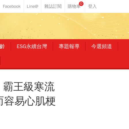
0
齡
ESG永續台灣
專題報導
今選頻道
！霸王級寒流
而容易心肌梗