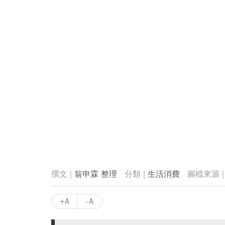
翁申霖 整理
生活消費
+A
-A