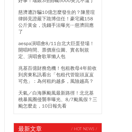
好事！瑞銀3理由喊5000美元不遠了
慈濟遭詐騙10億怎麼發生的？陳昱瑄
律師見證嚴下跪博信任！豪宅藏158
公斤黃金，洗錢手法曝光…慈濟回應
了
aespa演唱會8/11台北大巨蛋登場！
開唱時間、票價座位圖、實名制規
定、演唱會歌單懶人包
兆基百億財務危機！包租教母4年前收
到房東私訊看出「包租代管龍頭岌岌
可危」：為何租約越多，風險越高？
天氣／白海豚颱風最新路徑！北北基
桃暴風圈侵襲率曝光、8/7颱風假？三
颱怎麼走，10日報先看
最新文章
/ HOT NEWS /