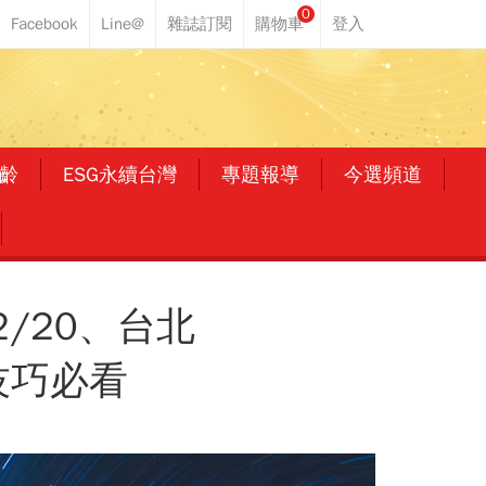
0
齡
ESG永續台灣
專題報導
今選頻道
/20、台北
技巧必看