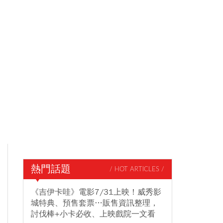
熱門話題
/ HOT ARTICLES /
《吉伊卡哇》電影7/31上映！威秀影
城特典、預售套票…販售資訊整理，
討伐棒+小卡必收、上映戲院一文看