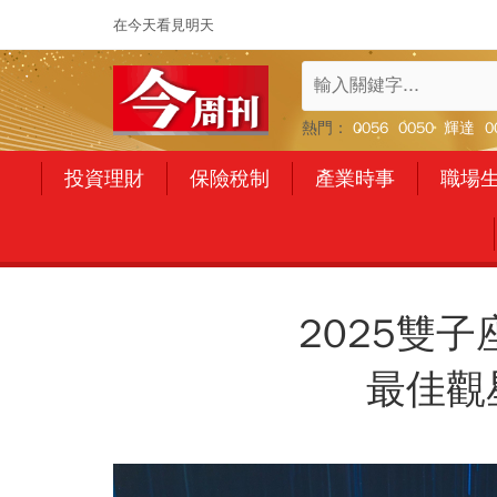
在今天看見明天
熱門：
0056
0050
輝達
0
投資理財
保險稅制
產業時事
職場
2025雙
最佳觀