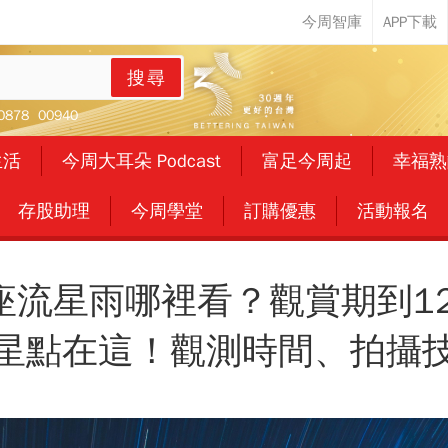
搜尋
0878
00940
生活
今周大耳朵 Podcast
富足今周起
幸福熟
存股助理
今周學堂
訂購優惠
活動報名
子座流星雨哪裡看？觀賞期到12
星點在這！觀測時間、拍攝