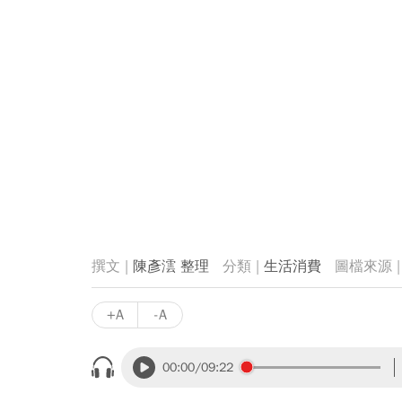
陳彥澐 整理
生活消費
+A
-A
00:00
/09:22