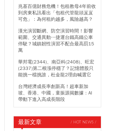
兆基百億財務危機！包租教母4年前收
到房東私訊看出「包租代管龍頭岌岌
可危」：為何租約越多，風險越高？
漢光演習斷網、防空演習時間！影響
範圍、交通異動…捷運台鐵高鐵公車
停駛？城鎮韌性演習不配合最高罰15
萬
華邦電(2344)、南亞科(2408)、旺宏
(2337)第二根漲停穩了？記憶體股只
能挑一檔挑誰，杜金龍2理由喊選它
台灣經濟成長率創新高！超車新加
坡、香港、中國，童振源揭數據：AI
帶動下進入高成長階段
最新文章
/ HOT NEWS /