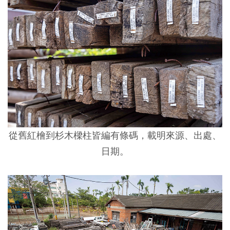
從舊紅檜到杉木樑柱皆編有條碼，載明來源、出處、
日期。