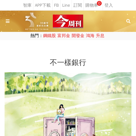
0
熱門：
鋼鐵股
富邦金
開發金
鴻海
升息
不一樣銀行