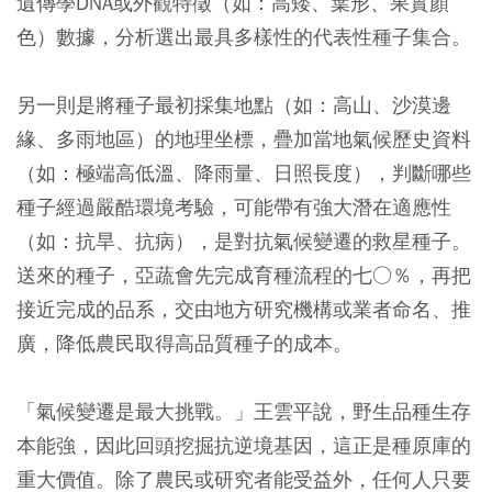
遺傳學DNA或外觀特徵（如：高矮、葉形、果實顏
色）數據，分析選出最具多樣性的代表性種子集合。
另一則是將種子最初採集地點（如：高山、沙漠邊
緣、多雨地區）的地理坐標，疊加當地氣候歷史資料
（如：極端高低溫、降雨量、日照長度），判斷哪些
種子經過嚴酷環境考驗，可能帶有強大潛在適應性
（如：抗旱、抗病），是對抗氣候變遷的救星種子。
送來的種子，亞蔬會先完成育種流程的七○％，再把
接近完成的品系，交由地方研究機構或業者命名、推
廣，降低農民取得高品質種子的成本。
「氣候變遷是最大挑戰。」王雲平說，野生品種生存
本能強，因此回頭挖掘抗逆境基因，這正是種原庫的
重大價值。除了農民或研究者能受益外，任何人只要