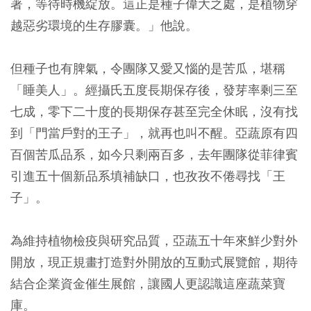
著，等待時機綻放。這正是種子偉大之處，是植物穿
越惡劣環境的生存膠囊。」他說。
但種子也有脾氣，令團隊又愛又惱的是苦瓜，堪稱
「睡美人」。經攝氏五度長期保存後，發芽率剩三至
七成，零下二十度的長期保存甚至完全休眠，沒有找
到「門當戶對的王子」，就再也叫不醒。亞蔬原有四
百個苦瓜品系，如今只剩兩百多，去年團隊從菲律賓
引進五十個新品系填補缺口，也孜孜不倦尋找「王
子」。
為維持植物檢疫與研究品質，亞蔬五十年來鮮少對外
開放，現正規畫打造對外開放的互動式展覽館，期待
結合企業資金催生展館，讓國人更認識這座蔬菜寶
庫。