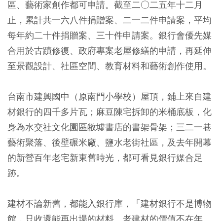
區、藝術家創作都可申請。截至二○二五年十二月
止，累計共一六八件捐贈案、二一二件申請案，平均
每年約二十件捐贈案、三十件申請案。銀行會優先媒
合用於古蹟修復、政府專案老屋修繕的申請，再延伸
至景觀設計、社區空間、教育材料和藝術創作使用。
台南市建興國中（原南門小學校）屋頂，鋪上來自建
材銀行的四千多片瓦；麻豆陳宅拆卸的米桶底板，化
身為水交社文化園區敝墟書店的書架骨架；三二一巷
藝術聚落、後壁碾米廠、鹽水老街社區，及去年開幕
的新營百年老宅新東舊時光，都可看見銀行媒合足
跡。
建材不論新舊，都能入銀行庫，「建材銀行不是博物
館，只收還能再出場的材料。老建材的價值不在年