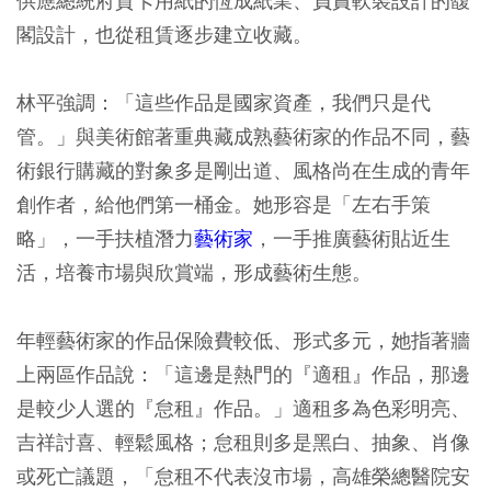
供應總統府賀卡用紙的恆成紙業、負責軟裝設計的馥
閣設計，也從租賃逐步建立收藏。
林平強調：「這些作品是國家資產，我們只是代
管。」與美術館著重典藏成熟藝術家的作品不同，藝
術銀行購藏的對象多是剛出道、風格尚在生成的青年
創作者，給他們第一桶金。她形容是「左右手策
略」，一手扶植潛力
藝術家
，一手推廣藝術貼近生
活，培養市場與欣賞端，形成藝術生態。
年輕藝術家的作品保險費較低、形式多元，她指著牆
上兩區作品說：「這邊是熱門的『適租』作品，那邊
是較少人選的『怠租』作品。」適租多為色彩明亮、
吉祥討喜、輕鬆風格；怠租則多是黑白、抽象、肖像
或死亡議題，「怠租不代表沒市場，高雄榮總醫院安