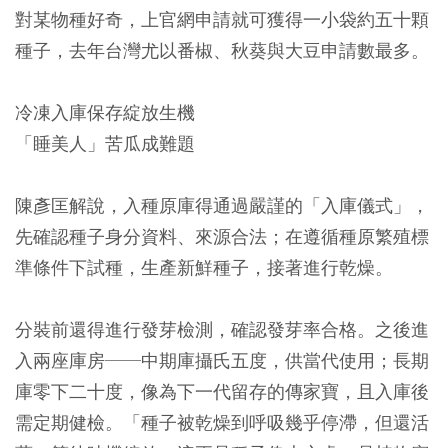
對某物種好奇，上官網申請就可獲得一小袋約五十顆
種子，去年台灣尤以番椒、秋葵與大豆申請數最多。
冷凍入庫保存綻放生機
「睡美人」苦瓜成難題
陳彥匡解說，入種原庫得通過嚴謹的「入庫儀式」，
先確認種子身分資料、來源合法；在遵循種原繁殖標
準條件下試種，生產新鮮種子，接著進行乾燥。
分裝前還得進行發芽檢測，確認發芽率合格。之後進
入兩座庫房──中期庫攝氏五度，供當代使用；長期
庫零下二十度，像為下一代留存的傳家寶，且入庫後
需定期健檢。「種子被乾燥到呼吸幾乎停滯，但還活