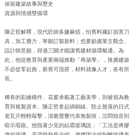
保留建築故事與歷史
資源與情感雙循環
陳正哲解釋，現代匠師多嫌麻煩，怕舊料藏釘損害刀
具，加工費力，寧願訂製新料；也要顧慮業主觀念、
設計師意願，得過三關才能讓舊建材循環暢通。為
此，他從教育與產業兩端推動「再築學」，推廣建築
不必從零起跑，新舊可混搭，材料就像人才，各有所
長。
稀有的彩繪構件、花窗承載著工藝美學，則被視為教
育與複製資本。陳正哲拿起綁銅線、防止脫落的日式
老瓦片輕輕敲擊，清脆聲響代表無裂痕，沉悶拙音則
暗示瑕疵。他指著少見的結霜玻璃說：「工法是將膠
塗於玻璃，高溫時熱脹冷縮，塗膠因冷縮剝離玻璃表