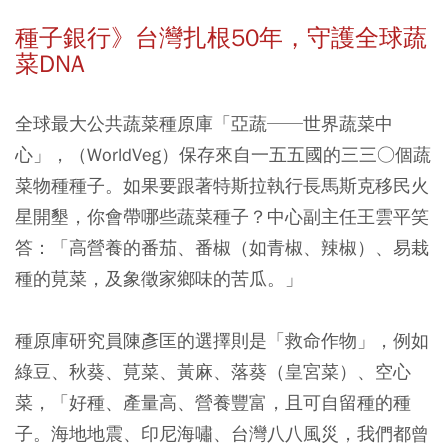
種子銀行》台灣扎根50年，守護全球蔬
菜DNA
全球最大公共蔬菜種原庫「亞蔬──世界蔬菜中
心」，（WorldVeg）保存來自一五五國的三三○個蔬
菜物種種子。如果要跟著特斯拉執行長馬斯克移民火
星開墾，你會帶哪些蔬菜種子？中心副主任王雲平笑
答：「高營養的番茄、番椒（如青椒、辣椒）、易栽
種的莧菜，及象徵家鄉味的苦瓜。」
種原庫研究員陳彥匡的選擇則是「救命作物」，例如
綠豆、秋葵、莧菜、黃麻、落葵（皇宮菜）、空心
菜，「好種、產量高、營養豐富，且可自留種的種
子。海地地震、印尼海嘯、台灣八八風災，我們都曾