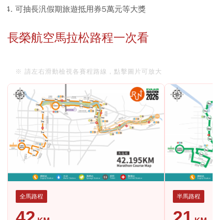
可抽長汎假期旅遊抵用券5萬元等大獎
長榮航空馬拉松路程一次看
※ 請左右滑動檢視各賽程路線，點擊圖片可放大
全馬路程
半馬路程
42
21