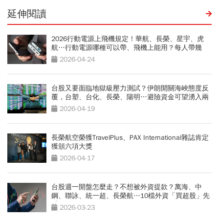
延伸閱讀
2026行動電源上飛機規定！華航、長榮、星宇、虎
航…行動電源哪種可以帶、飛機上能用？每人帶幾
顆？
2026-04-24
台股又要面臨地獄級壓力測試？伊朗開關海峽態度反
覆，台塑、台化、長榮、陽明…避險資金可望湧入兩
族群
2026-04-19
長榮航空榮獲TravelPlus、PAX International雜誌肯定
獲頒六項大獎
2026-04-17
台股週一開盤怎麼走？不想被外資提款？萬海、中
鋼、聯詠、統一超、長榮航…10檔外資「買超股」先
看
2026-03-23