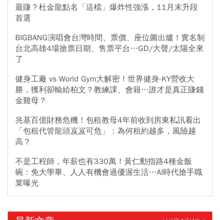
最賺？杜金龍點名「這檔」爆炸性強漲，11月末升段
首選
BIGBANG演唱會台灣時間、票價、座位圖出爐！實名制
台北高雄4場搶票日期、售票平台…GD/大聲/太陽全來
了
健身工廠 vs World Gym大解密！世界健身-KY營收大
勝，獲利卻輸給柏文？教練課、會籍…誰才是真正賺錢
金雞母？
兆基百億財務危機！包租教母4年前收到房東私訊看出
「包租代管龍頭岌岌可危」：為何租約越多，風險越
高？
不是工程師，年薪也有330萬！黃仁勳指路4種金飯
碗：免大學畢、人人有機會過優渥生活…AI時代搶手職
業曝光