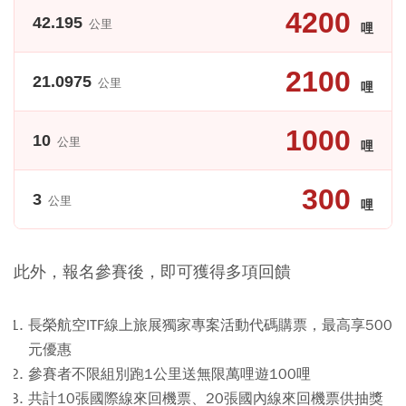
4200
42.195
公里
哩
2100
21.0975
公里
哩
1000
10
公里
哩
300
3
公里
哩
此外，報名參賽後，即可獲得多項回饋
長榮航空ITF線上旅展獨家專案活動代碼購票，最高享500
元優惠
參賽者不限組別跑1公里送無限萬哩遊100哩
共計10張國際線來回機票、20張國內線來回機票供抽獎