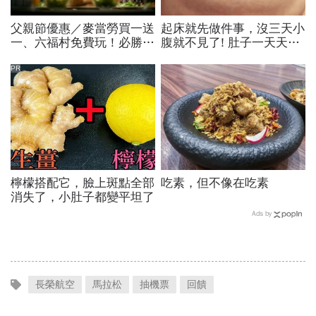
父親節優惠／麥當勞買一送
起床就先做件事，沒三天小
一、六福村免費玩！必勝
腹就不見了! 肚子一天天變
客、肯德基、遊樂園…29
小！
家速食餐飲飯店好康必收
PR
檸檬搭配它，臉上斑點全部
吃素，但不像在吃素
消失了，小肚子都變平坦了
Ads by
長榮航空
馬拉松
抽機票
回饋