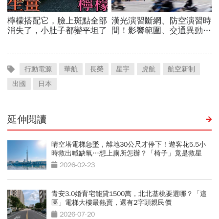
行動電源
華航
長榮
星宇
虎航
航空新制
出國
日本
延伸閱讀
晴空塔電梯急墜，離地30公尺才停下！遊客花5.5小
時救出喊缺氧…想上廁所怎辦？「椅子」竟是救星
2026-02-23
青安3.0婚育宅能貸1500萬，北北基桃要選哪？「這
區」電梯大樓最熱賣，還有2字頭親民價
2026-07-20