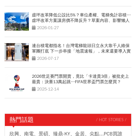
虛坪改革降低公設比5%？車位產權、電梯免計容積…
虛坪改革方案讓房價不降反升？草案內容、影響懶人
包
2026-01-27
連台積電都指名！台灣電梯龍頭日立永大靠千人維保
軍團打底 下一步串接「地震速報」，未來還要導入實
體AI
2026-07-17
2026世足賽門票開賣，竟比「卡達貴3倍」被批史上
最貴：決賽13萬起跳…FIFA世界盃門票怎麼買？
2025-12-14
熱門話題
/ HOT STORIES /
欣興、南電、景碩、臻鼎-KY、金居、尖點...PCB買誰