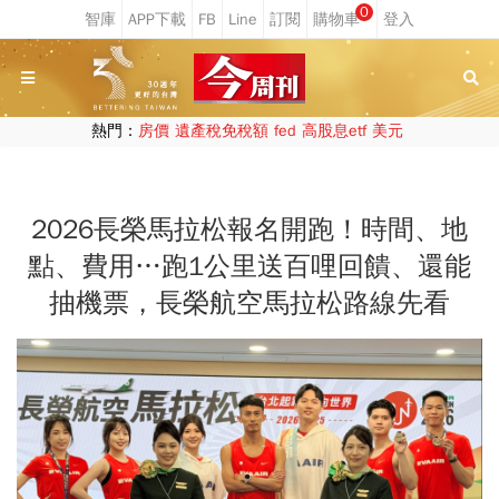
0
熱門：
房價
遺產稅免稅額
fed
高股息etf
美元
2026長榮馬拉松報名開跑！時間、地
點、費用…跑1公里送百哩回饋、還能
抽機票，長榮航空馬拉松路線先看