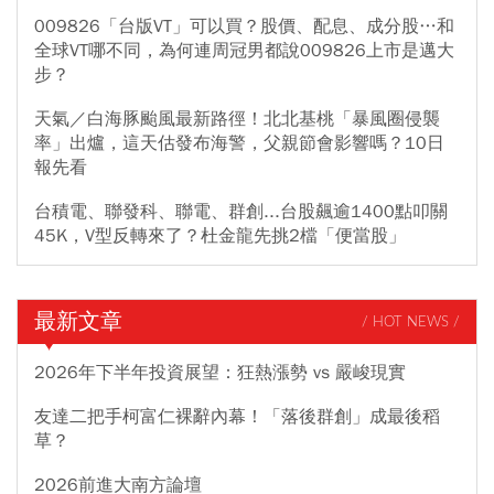
009826「台版VT」可以買？股價、配息、成分股…和
全球VT哪不同，為何連周冠男都說009826上市是邁大
步？
天氣／白海豚颱風最新路徑！北北基桃「暴風圈侵襲
率」出爐，這天估發布海警，父親節會影響嗎？10日
報先看
台積電、聯發科、聯電、群創...台股飆逾1400點叩關
45K，V型反轉來了？杜金龍先挑2檔「便當股」
最新文章
/ HOT NEWS /
2026年下半年投資展望：狂熱漲勢 vs 嚴峻現實
友達二把手柯富仁裸辭內幕！「落後群創」成最後稻
草？
2026前進大南方論壇