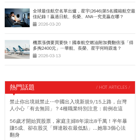
全球最佳航空名單出爐，星宇(2646)第5名國籍航空最
佳紀錄！贏過日航、長榮、ANA…究竟贏在哪？
2026-03-20
機票漲價要買要快！國泰航空燃油附加費翻倍漲「得
多掏2400元」…華航、長榮、星宇何時跟進？
2026-03-13
熱門話題
/ HOT ARTICLES /
禁止你出境就禁止…中國出入境新規9/15上路，台灣
人小心「有去無回」？4種職業特別注意：前例在這
56歲才開始買股票，家庭主婦8年滾出8千萬！半年暴
賺5成、卻在股災「輝達殺在最低點」...她靠3個心法
翻身