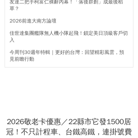
友達二把手柯富仁裸辭內幕！「落後群創」成最後稻
草？
2026前進大南方論壇
佳世達集團艦隊無人機小隊起飛！鎖定美日頂級客戶切
入
今周刊30週年特輯｜更好的台灣：回望精彩風雲，預
見前瞻行動
2026敬老卡優惠／22縣市它發1500居
冠！不只計程車、台鐵高鐵，連掛號費