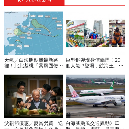
天氣／白海豚颱風最新路
巨型鋼彈現身信義區！20
徑！北北基桃「暴風圈侵襲
個人氣IP登場，航海王、哥
率」誰最高？影響時間拖
吉拉、七龍珠、寶可夢…盤
長、三颱怎麼走，10日報
點打卡熱點，活動只到這天
先看
父親節優惠／麥當勞買一送
白海豚颱風交通異動》華