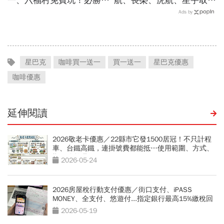
一、六福村免費玩！必勝
航、長榮、虎航、星宇取消
客、肯德基、遊樂園…29
航班：8/6-8/8逾50班次停
Ads by
家速食餐飲飯店好康必收
飛沖繩！台鐵高鐵公路管制
不斷更新
星巴克
咖啡買一送一
買一送一
星巴克優惠
咖啡優惠
延伸閱讀
2026敬老卡優惠／22縣市它發1500居冠！不只計程
車、台鐵高鐵，連掛號費都能抵…使用範圍、方式、
期限總整理
2026-05-24
2026房屋稅行動支付優惠／街口支付、iPASS
MONEY、全支付、悠遊付...指定銀行最高15%繳稅回
饋
2026-05-19