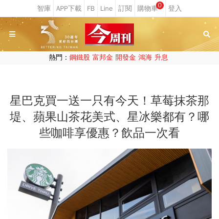
0
熱門：
鋼鐵股
富邦金
開發金
鴻海
升息
星巴克買一送一只有今天！草莓抹茶那
堤、蘋果山茶花美式、星冰樂都有？哪
些咖啡享優惠？飲品一次看