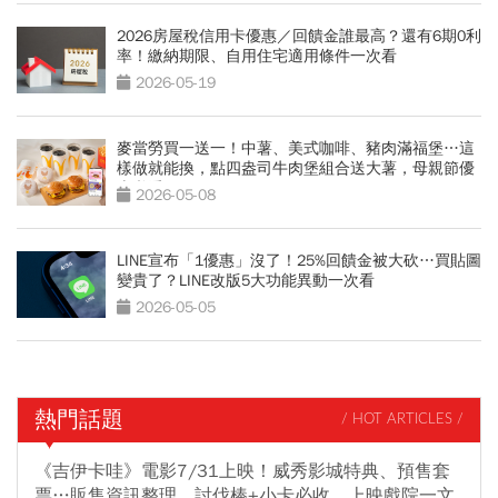
2026房屋稅信用卡優惠／回饋金誰最高？還有6期0利
率！繳納期限、自用住宅適用條件一次看
2026-05-19
麥當勞買一送一！中薯、美式咖啡、豬肉滿福堡…這
樣做就能換，點四盎司牛肉堡組合送大薯，母親節優
惠必看
2026-05-08
LINE宣布「1優惠」沒了！25%回饋金被大砍…買貼圖
變貴了？LINE改版5大功能異動一次看
2026-05-05
熱門話題
/ HOT ARTICLES /
《吉伊卡哇》電影7/31上映！威秀影城特典、預售套
票…販售資訊整理，討伐棒+小卡必收、上映戲院一文