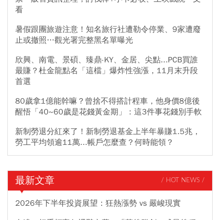
看
暑假跟團旅遊注意！知名旅行社遭勒令停業、9家遭廢
止或撤照…觀光署完整黑名單曝光
欣興、南電、景碩、臻鼎-KY、金居、尖點...PCB買誰
最賺？杜金龍點名「這檔」爆炸性強漲，11月末升段
首選
80歲拿1億能幹嘛？曾捨不得搭計程車，他身價8億後
醒悟「40~60歲是花錢黃金期」：這3件事花錢別手軟
新制勞退分紅來了！新制勞退基金上半年暴賺1.5兆，
勞工平均領逾11萬...帳戶怎麼查？何時能領？
最新文章
/ HOT NEWS /
2026年下半年投資展望：狂熱漲勢 vs 嚴峻現實