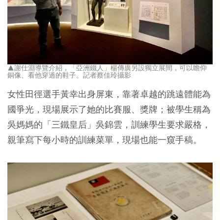
▲謝仕淵導覽介紹，「亞洲鐵人」楊傳廣另設獨立展間，可以瞻仰
銅像、看他穿過的鞋子。記者蔡佳玲攝影
女性田徑選手黃幸出身屏東，靠著卓越的跳遠體能為
國爭光，現場展示了她的比賽服、獎牌；被學生稱為
吳媽媽的「三鐵皇后」吳錦雲，訓練學生要求嚴格，
親筆寫下每小時的訓練菜單，現場也能一窺手稿。