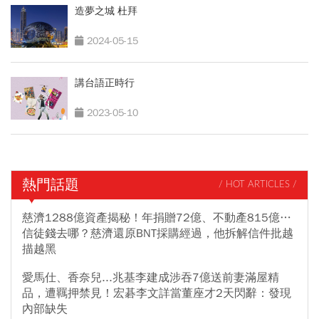
造夢之城 杜拜
2024-05-15
講台語正時行
2023-05-10
熱門話題
/ HOT ARTICLES /
慈濟1288億資產揭秘！年捐贈72億、不動產815億…
信徒錢去哪？慈濟還原BNT採購經過，他拆解信件批越
描越黑
愛馬仕、香奈兒...兆基李建成涉吞7億送前妻滿屋精
品，遭羈押禁見！宏碁李文詳當董座才2天閃辭：發現
內部缺失