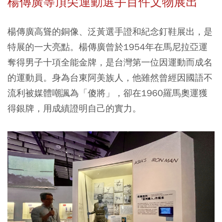
楊傳廣等頂尖運動選手百件文物展出
楊傳廣高聳的銅像、泛黃選手證和紀念釘鞋展出，是
特展的一大亮點。楊傳廣曾於1954年在馬尼拉亞運
奪得男子十項全能金牌，是台灣第一位因運動而成名
的運動員。身為台東阿美族人，他雖然曾經因國語不
流利被媒體嘲諷為「傻將」，卻在1960羅馬奧運獲
得銀牌，用成績證明自己的實力。