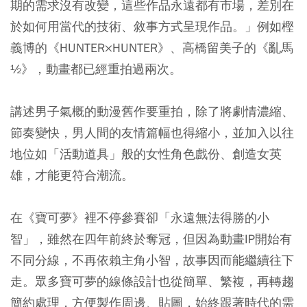
期的需求沒有改變，這些作品永遠都有市場，差別在
於如何用當代的技術、敘事方式呈現作品。」例如樫
義博的《HUNTER×HUNTER》、高橋留美子的《亂馬
½》，動畫都已經重拍過兩次。
講述男子氣概的動漫舊作要重拍，除了將劇情濃縮、
節奏變快，男人間的友情篇幅也得縮小，並加入以往
地位如「活動道具」般的女性角色戲份、創造女英
雄，才能更符合潮流。
在《寶可夢》裡不停參賽卻「永遠無法得勝的小
智」，雖然在四年前終於奪冠，但因為動畫IP開始有
不同分線，不再依賴主角小智，故事因而能繼續往下
走。眾多寶可夢的線條設計也從簡單、繁複，再轉趨
簡約處理，方便製作周邊、貼圖，始終跟著時代的需