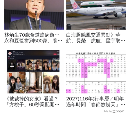
林炳生70歲食道癌病逝…
白海豚颱風交通異動》華
永和豆漿拼到500家、養生
航、長榮、虎航、星宇取消
愛運動為何罹癌？食道癌初
航班：8/6-8/8逾50班次停
期5症狀：高危險因子是它
飛沖繩！台鐵高鐵公路管制
不斷更新
《被裁掉的女孩》看過？
2027(116年)行事曆／明年
「方桃子」60秒業配開價
過年時間「春節放幾天」、
百萬、抖音漲粉41萬！AI劇
寒假時間暑假日期？連假3
Ads by
演到比真人還真：讓網紅反
天以上有9個：請假懶人包
學她