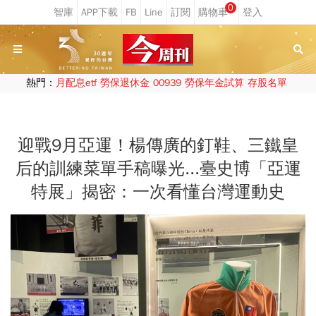
0
熱門：
月配息etf
勞保退休金
00939
勞保年金試算
存股名單
迎戰9月亞運！楊傳廣的釘鞋、三鐵皇
后的訓練菜單手稿曝光...臺史博「亞運
特展」揭密：一次看懂台灣運動史