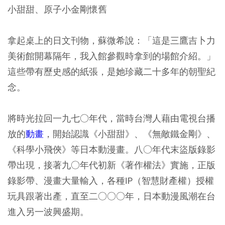
小甜甜、原子小金剛懷舊
拿起桌上的日文刊物，蘇微希說：「這是三鷹吉卜力
美術館開幕隔年，我入館參觀時拿到的場館介紹。」
這些帶有歷史感的紙張，是她珍藏二十多年的朝聖紀
念。
將時光拉回一九七○年代，當時台灣人藉由電視台播
放的
動畫
，開始認識《小甜甜》、《無敵鐵金剛》、
《科學小飛俠》等日本動漫畫。八○年代末盜版錄影
帶出現，接著九○年代初新《著作權法》實施，正版
錄影帶、漫畫大量輸入，各種IP（智慧財產權）授權
玩具跟著出產，直至二○○○年，日本動漫風潮在台
進入另一波興盛期。