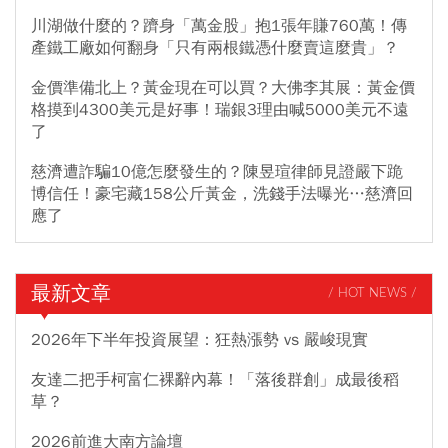
川湖做什麼的？躋身「萬金股」抱1張年賺760萬！傳
產鐵工廠如何翻身「只有兩根鐵憑什麼賣這麼貴」？
金價準備北上？黃金現在可以買？大佛李其展：黃金價
格摸到4300美元是好事！瑞銀3理由喊5000美元不遠
了
慈濟遭詐騙10億怎麼發生的？陳昱瑄律師見證嚴下跪
博信任！豪宅藏158公斤黃金，洗錢手法曝光…慈濟回
應了
最新文章
/ HOT NEWS /
2026年下半年投資展望：狂熱漲勢 vs 嚴峻現實
友達二把手柯富仁裸辭內幕！「落後群創」成最後稻
草？
2026前進大南方論壇