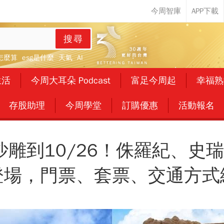
搜尋
怎麼算
esg是什麼
天氣
AI
生活
今周大耳朵 Podcast
富足今周起
幸福熟
存股助理
今周學堂
訂購優惠
活動報名
隆沙雕到10/26！侏羅紀、史
登場，門票、套票、交通方式