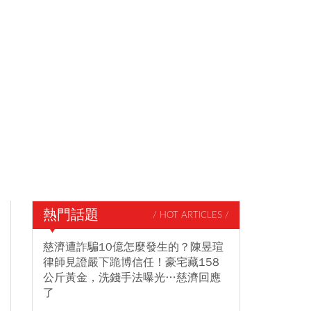
熱門話題
/ HOT ARTICLES /
慈濟遭詐騙10億怎麼發生的？陳昱瑄
律師見證嚴下跪博信任！豪宅藏158
公斤黃金，洗錢手法曝光…慈濟回應
了