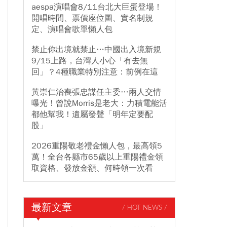
aespa演唱會8/11台北大巨蛋登場！
開唱時間、票價座位圖、實名制規
定、演唱會歌單懶人包
禁止你出境就禁止…中國出入境新規
9/15上路，台灣人小心「有去無
回」？4種職業特別注意：前例在這
黃崇仁治喪張忠謀任主委…兩人交情
曝光！曾說Morris是老大：力積電能活
都他幫我！遺屬發聲「明年定要配
股」
2026重陽敬老禮金懶人包，最高領5
萬！全台各縣市65歲以上重陽禮金領
取資格、發放金額、何時領一次看
最新文章
/ HOT NEWS /