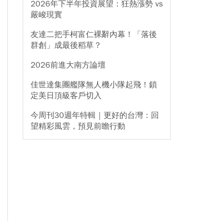
2026年下半年投資展望：狂熱漲勢 vs
嚴峻現實
友達二把手柯富仁裸辭內幕！「落後
群創」成最後稻草？
2026前進大南方論壇
佳世達集團艦隊無人機小隊起飛！鎖
定美日頂級客戶切入
今周刊30週年特輯｜更好的台灣：回
望精彩風雲，預見前瞻行動