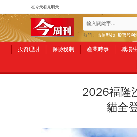
在今天看見明天
熱門：
市值型etf
股票股利
投資理財
保險稅制
產業時事
職場
2026福
貓全