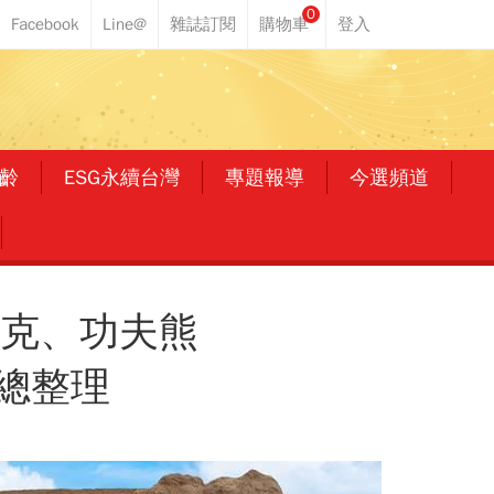
0
齡
ESG永續台灣
專題報導
今選頻道
瑞克、功夫熊
總整理