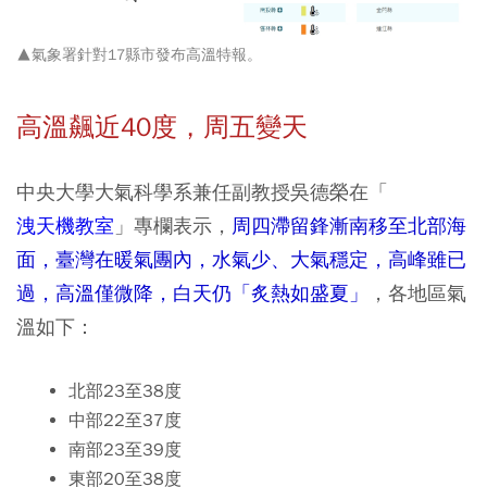
▲氣象署針對17縣市發布高溫特報。
高溫飆近40度，周五變天
中央大學大氣科學系兼任副教授吳德榮在「
洩天機教室
」專欄表示，
周四滯留鋒漸南移至北部海
面，臺灣在暖氣團內，水氣少、大氣穩定，高峰雖已
過，高溫僅微降，白天仍「炙熱如盛夏」
，各地區氣
溫如下：
北部23至38度
中部22至37度
南部23至39度
東部20至38度