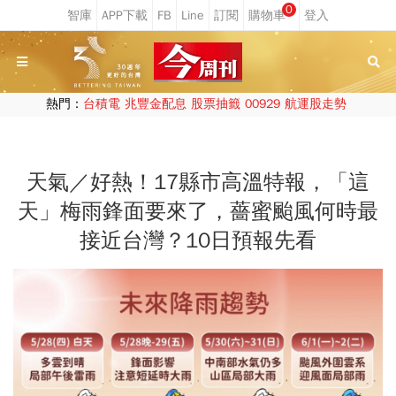
0
熱門：
台積電
兆豐金配息
股票抽籤
00929
航運股走勢
天氣／好熱！17縣市高溫特報，「這
天」梅雨鋒面要來了，薔蜜颱風何時最
接近台灣？10日預報先看