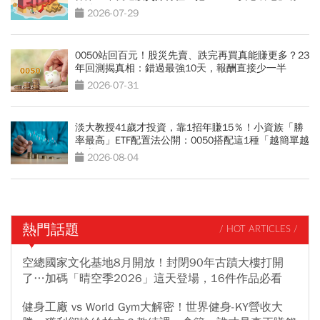
條件
2026-07-29
0050站回百元！股災先賣、跌完再買真能賺更多？23
年回測揭真相：錯過最強10天，報酬直接少一半
2026-07-31
淡大教授41歲才投資，靠1招年賺15％！小資族「勝
率最高」ETF配置法公開：0050搭配這1種「越簡單越
好賺」
2026-08-04
熱門話題
/ HOT ARTICLES /
空總國家文化基地8月開放！封閉90年古蹟大樓打開
了…加碼「晴空季2026」這天登場，16件作品必看
健身工廠 vs World Gym大解密！世界健身-KY營收大