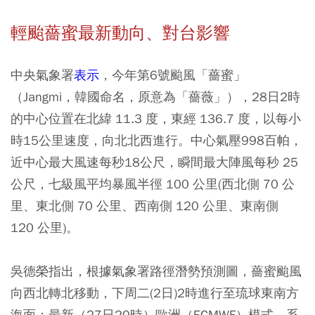
輕颱薔蜜最新動向、對台影響
中央氣象署
表示
，今年第6號颱風「薔蜜」
（Jangmi，韓國命名，原意為「薔薇」），28日2時
的中心位置在北緯 11.3 度，東經 136.7 度，以每小
時15公里速度，向北北西進行。中心氣壓998百帕，
近中心最大風速每秒18公尺，瞬間最大陣風每秒 25
公尺，七級風平均暴風半徑 100 公里(西北側 70 公
里、東北側 70 公里、西南側 120 公里、東南側
120 公里)。
吳德榮指出，根據氣象署路徑潛勢預測圖，薔蜜颱風
向西北轉北移動，下周二(2日)2時進行至琉球東南方
海面；最新（27日20時）歐洲（ECMWF）模式、系