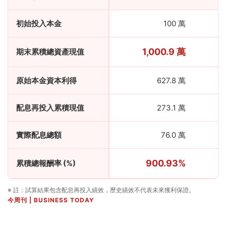
初始投入本金
100 萬
1,000.9 萬
期末累積總資產現值
原始本金資本利得
627.8 萬
配息再投入累積現值
273.1 萬
實際配息總額
76.0 萬
900.93%
累積總報酬率 (%)
※ 註：試算結果包含配息再投入績效，歷史績效不代表未來獲利保證。
今周刊 | BUSINESS TODAY