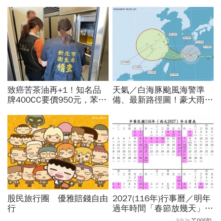
致癌苦茶油再+1！知名品
天氣／白海豚颱風海警準
牌400CC要價950元，苯駢
備、最新路徑圖！豪大雨紫
芘卻超標3倍…賣出131瓶
爆區、影響時間曝光，8/8
怎麼退貨？5家問題油廠最
颱風假機率多大，10日報
新進度
先看
股民旅行團 優雅賠錢自由
2027(116年)行事曆／明年
行
過年時間「春節放幾天」、
寒假時間暑假日期？連假3
Ads by