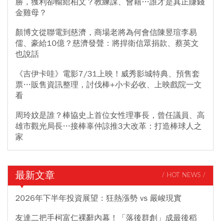
勝，獲利卻輸給柏文？教練課、會籍…誰才是真正賺錢
金雞母？
顏博文從聯電到慈濟，商場老將為何會信陳昱瑄李易
儒、豪給10億？慈濟發聲：將捍衛信眾捐款、蔡英文
也說話
《吉伊卡哇》電影7/31上映！威秀影城特典、預售套
票…販售資訊整理，討伐棒+小卡必收、上映戲院一文
看
周玲妏是誰？棒協史上首位女性理事長，曾任議員、高
雄市觀光局長…接棒辜仲諒推3大改革：打造棒球人之
家
最新文章
/ HOT NEWS /
2026年下半年投資展望：狂熱漲勢 vs 嚴峻現實
友達二把手柯富仁裸辭內幕！「落後群創」成最後稻