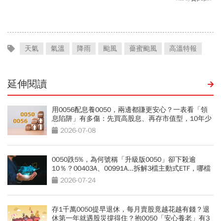
天以上有9個：請假懶人包
天氣
氣溫
降雨
颱風
薔蜜颱風
高溫特報
延伸閱讀
用0056配息養0050，兩邊都賺更安心？一表看「領
息陷阱」有多傷：先買高股息、再存市值型，10年少
賺330萬
2026-07-08
0050跌5%，為何號稱「升級版0050」卻下殺逾
10％？00403A、00991A...拆解3檔主動式ETF，哪檔
最抗跌？
2026-07-24
存1千萬0050提早退休，每月賣股竟越花越有錢？退
休第一年就遇股災撐得住？抱0050「安心養老」有3