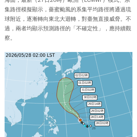
集路徑模擬顯示，薔蜜颱風的系集平均路徑將通過琉
球附近，逐漸轉向東北大迴轉，對臺無直接威脅。不
過，兩者均顯示預測路徑的「不確定性」，應持續觀
察。