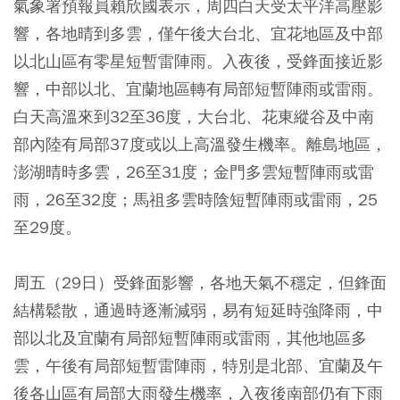
氣象署預報員賴欣國表示，周四白天受太平洋高壓影
響，各地晴到多雲，僅午後大台北、宜花地區及中部
以北山區有零星短暫雷陣雨。入夜後，受鋒面接近影
響，中部以北、宜蘭地區轉有局部短暫陣雨或雷雨。
白天高溫來到32至36度，大台北、花東縱谷及中南
部內陸有局部37度或以上高溫發生機率。離島地區，
澎湖晴時多雲，26至31度；金門多雲短暫陣雨或雷
雨，26至32度；馬祖多雲時陰短暫陣雨或雷雨，25
至29度。
周五（29日）受鋒面影響，各地天氣不穩定，但鋒面
結構鬆散，通過時逐漸減弱，易有短延時強降雨，中
部以北及宜蘭有局部短暫陣雨或雷雨，其他地區多
雲，午後有局部短暫雷陣雨，特別是北部、宜蘭及午
後各山區有局部大雨發生機率，入夜後南部仍有下雨