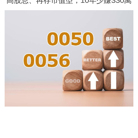
高股息、再存市值型，10年少賺330萬