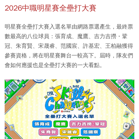
2026中職明星賽全壘打大賽
明星賽全壘打大賽入選名單由網路票選產生，最終票
數最高的八位球員：張育成、魔鷹、吉力吉撈・鞏
冠、朱育賢、宋晟睿、范國宸、許基宏、王柏融獲得
參賽資格，將在明星賽舞台一較高下。屆時，隊友們
會如何應援也是全壘打大賽的一大看點。