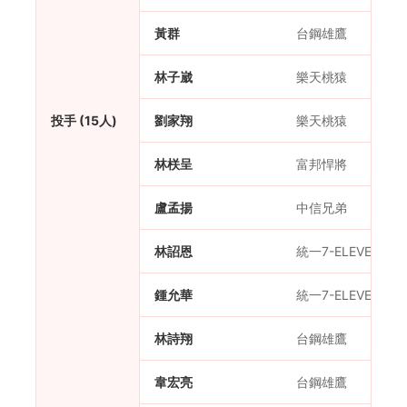
黃群
台鋼雄鷹
林子崴
樂天桃猿
投手 (15人)
劉家翔
樂天桃猿
林栚呈
富邦悍將
盧孟揚
中信兄弟
林詔恩
統一7-ELEVEn獅
鍾允華
統一7-ELEVEn獅
林詩翔
台鋼雄鷹
韋宏亮
台鋼雄鷹