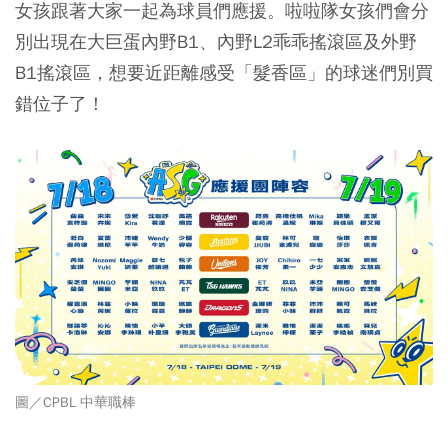
女孩跟著大家一起為球員們應援。啦啦隊女孩們會分
別出現在
大巨蛋內野B1、內野L2乖乖搖滾區及外野
B1搖滾區，想要近距離感受
「髮香區」的球迷們別買
錯位子了！
圖／CPBL 中華職棒