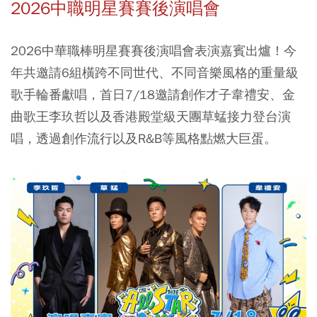
2026中職明星賽賽後演唱會
2026中華職棒明星賽賽後演唱會表演嘉賓出爐！今
年共邀請6組橫跨不同世代、不同音樂風格的重量級
歌手輪番獻唱，首日7/18邀請創作才子韋禮安、金
曲歌王李玖哲以及香港殿堂級天團草蜢接力登台演
唱，透過創作流行以及R&B等風格點燃大巨蛋。