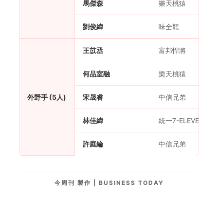
馬傑森
樂天桃猿
劉俊緯
味全龍
王苡丞
富邦悍將
何品室融
樂天桃猿
外野手 (5人)
宋晟睿
中信兄弟
林佳緯
統一7-ELEVEn獅
許庭綸
中信兄弟
今周刊 製作 | BUSINESS TODAY