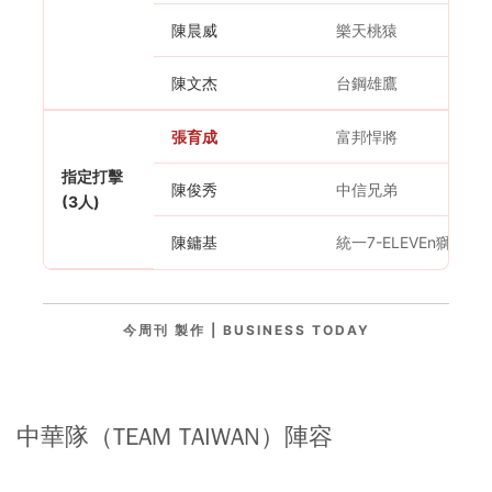
陳晨威
樂天桃猿
陳文杰
台鋼雄鷹
張育成
富邦悍將
指定打擊
陳俊秀
中信兄弟
(3人)
陳鏞基
統一7-ELEVEn獅
今周刊 製作 | BUSINESS TODAY
中華隊（TEAM TAIWAN）陣容