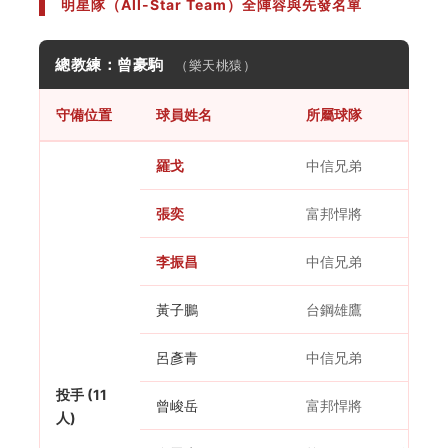
明星隊（All-Star Team）全陣容與先發名單
總教練：曾豪駒
（樂天桃猿）
守備位置
球員姓名
所屬球隊
羅戈
中信兄弟
張奕
富邦悍將
李振昌
中信兄弟
黃子鵬
台鋼雄鷹
呂彥青
中信兄弟
投手 (11
曾峻岳
富邦悍將
人)