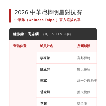
2026 中華職棒明星對抗賽
中華隊（Chinese Taipei）官方選拔名單
總教練：高志綱
（統一7-ELEVEn獅）
守備位置
球員姓名
所屬球隊
李東洺
富邦悍將
陳克羿
樂天桃猿
李軍
統一7-ELEVEn獅
曾家輝
樂天桃猿
李超
味全龍