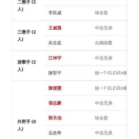
二壘手 (2
人)
李凱威
味全龍
王威晨
中信兄弟
三壘手 (2
人)
吳念庭
台鋼雄鷹
江坤宇
中信兄弟
游擊手 (2
人)
陳聖平
統一7-ELEVEn獅
陳傑憲
統一7-ELEVEn獅
張志豪
中信兄弟
郭天信
味全龍
外野手 (6
人)
岳政華
中信兄弟