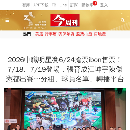
0
熱門：
美股
行事曆
勞保年資
股票抽籤
房地產
2026中職明星賽6/24搶票ibon售票！
7/18、7/19登場，張育成江坤宇陳傑
憲都出賽…分組、球員名單、轉播平台