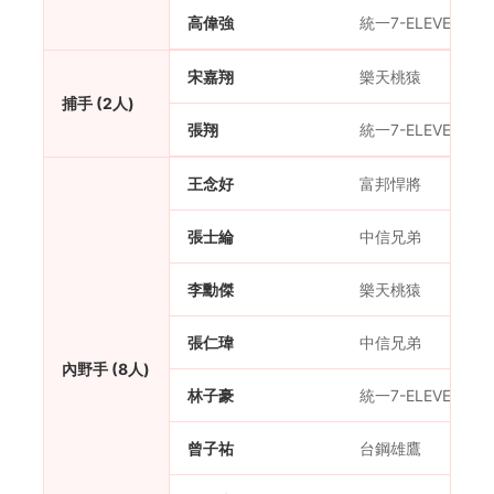
高偉強
統一7-ELEVEn獅
宋嘉翔
樂天桃猿
捕手 (2人)
張翔
統一7-ELEVEn獅
王念好
富邦悍將
張士綸
中信兄弟
李勳傑
樂天桃猿
張仁瑋
中信兄弟
內野手 (8人)
林子豪
統一7-ELEVEn獅
曾子祐
台鋼雄鷹