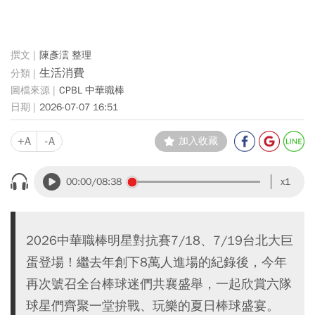
陳彥澐 整理
生活消費
CPBL 中華職棒
2026-07-07 16:51
+A
-A
加入收藏
00:00
/08:38
x1
2026中華職棒明星對抗賽7/18、7/19台北大巨
蛋登場！繼去年創下8萬人進場的紀錄後，今年
再次號召全台棒球迷們共襄盛舉，一起欣賞六隊
球星們齊聚一堂拚戰、玩樂的夏日棒球盛宴。