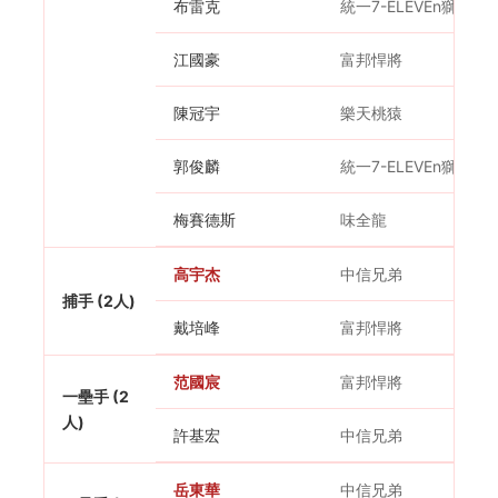
布雷克
統一7-ELEVEn獅
江國豪
富邦悍將
陳冠宇
樂天桃猿
郭俊麟
統一7-ELEVEn獅
梅賽德斯
味全龍
高宇杰
中信兄弟
捕手 (2人)
戴培峰
富邦悍將
范國宸
富邦悍將
一壘手 (2
人)
許基宏
中信兄弟
岳東華
中信兄弟