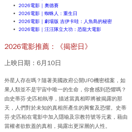
2026電影
｜
奧德賽
2026電影
｜
蜘蛛人：重生日
2026電影
｜
劇場版 吉伊卡哇：人魚島的秘密
2026電影
｜
汪汪隊立大功：恐龍大電影
2026電影推薦：《揭密日》
上映日期：6月10日
外星人存在嗎？隨著美國政府公開UFO機密檔案，如
果人類並不是宇宙中唯一的生命，你會感到恐懼嗎？
由史蒂芬·史匹柏執導，描述當真相即將被揭露的那
天，人們對於未知的真相所產生的興奮及恐懼。史蒂
芬·史匹柏在電影中加入隱喻及宗教符號等元素，藉由
當權者欲飲蓋的真相，揭露出更深層的人性。