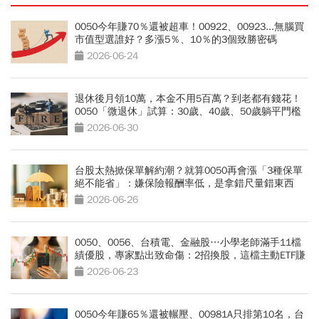
0050今年賺70％還被超車！00922、00923...無腦買
市值型選誰好？多漲5％、10％的3個致勝密碼
2026-06-24
退休後月領10萬，本金不用5百萬？到老都有錢花！
0050「微退休」試算：30歲、40歲、50歲躺平門檻
公開
2026-06-30
台股太熱掀保單解約潮？就算0050再會漲「3種保單
絕不能省」：嫌保險報酬率低，是拿錯尺量錯東西
2026-06-26
0050、0056、台積電、金融股…小學老師滿手11檔
績優股，專家點出致命傷：2招換股，這檔主動ETF賺
暴漲240%噴發股
2026-06-23
0050今年賺65％還被輾壓、00981A只排第10名，台