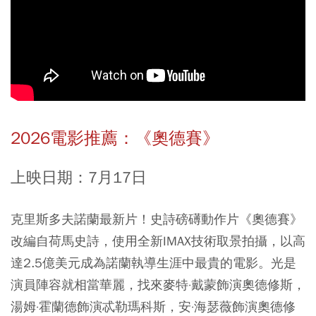
2026電影推薦：《奧德賽》
上映日期：7月17日
克里斯多夫諾蘭最新片！史詩磅礡動作片《奧德賽》
改編自荷馬史詩，使用全新IMAX技術取景拍攝，以高
達2.5億美元成為諾蘭執導生涯中最貴的電影。光是
演員陣容就相當華麗，找來麥特·戴蒙飾演奧德修斯，
湯姆·霍蘭德飾演忒勒瑪科斯，安·海瑟薇飾演奧德修