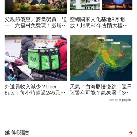
父親節優惠／麥當勞買一送
空總國家文化基地8月開
一、六福村免費玩！必勝
放！封閉90年古蹟大樓打
客、肯德基、遊樂園…29
開了…加碼「晴空季
家速食餐飲飯店好康必收
2026」這天登場，16件作
品必看
外送員收入減少？Uber
天氣／白海豚慢慢跳！週日
Eats：每小時超過245元！
陸警有可能？氣象署「3字
外送工會控疊單工時被砍
回應」...最新風雨預測，6
Ads by
半，勞動部認違法：按人處
縣市達停班課標準
罰每案2萬
延伸閱讀