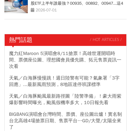
股ETF上半年誰最強？00935、00892、00947...這4
檔翻倍賺
2026-07-01
熱門話題
/ HOT ARTICLES /
魔力紅Maroon 5演唱會8/11搶票！高雄世運開唱時
間、票價座位圖、理想國會員優先購、拓元售票資訊一
次看
天氣／白海豚慢慢跳！週日陸警有可能？氣象署「3字
回應」...最新風雨預測，8地區達停班課標準
天氣／白海豚颱風最新路徑圖「陸警準備」！豪大雨紫
爆影響時間曝光，颱風假機率多大，10日報先看
BIGBANG演唱會台灣時間、票價、座位圖出爐！實名制
台北高雄4場搶票日期、售票平台…GD/大聲/太陽全來
了