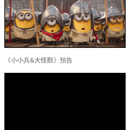
《小小兵&大怪獸》預告