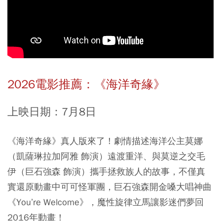
2026電影推薦：《海洋奇緣》
上映日期：7月8日
《海洋奇緣》真人版來了！劇情描述海洋公主莫娜
（凱薩琳拉加阿雅 飾演）遠渡重洋、與莫逆之交毛
伊（巨石強森 飾演）攜手拯救族人的故事，不僅真
實還原動畫中可可怪軍團，巨石強森開金嗓大唱神曲
《You’re Welcome》，魔性旋律立馬讓影迷們夢回
2016年動畫！