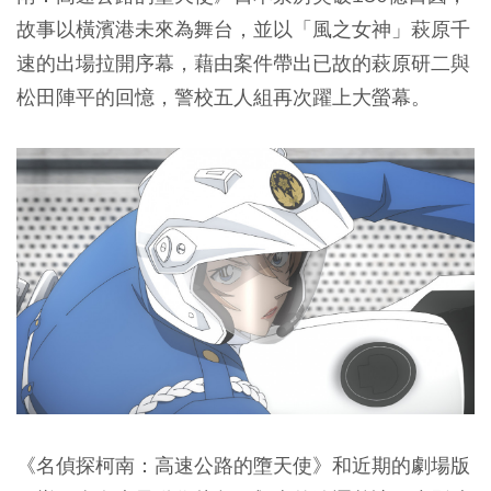
故事以橫濱港未來為舞台，並以「風之女神」萩原千
速的出場拉開序幕，藉由案件帶出已故的萩原研二與
松田陣平的回憶，警校五人組再次躍上大螢幕。
《名偵探柯南：高速公路的墮天使》和近期的劇場版