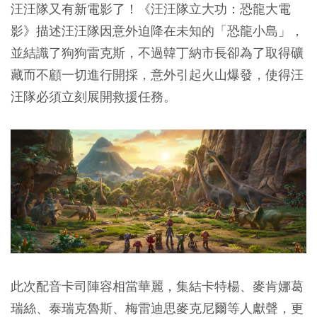
汪汪隊又有新電影了！《汪汪隊立大功：恐龍大電
影》描述汪汪隊因意外迫降在未知的
「恐龍小島」，
並結識了
狗狗雷克斯，不過韓丁納市長卻為了取得礦
藏而不顧一切進行開採，意外引起火山爆發，使得汪
汪隊必須立刻展開救援任務。
此次配音卡司陣容相當華麗，集結卡特楊、麥肯娜葛
瑞絲、泰瑞克魯斯、梅雷迪思麥克尼爾等人獻聲，更