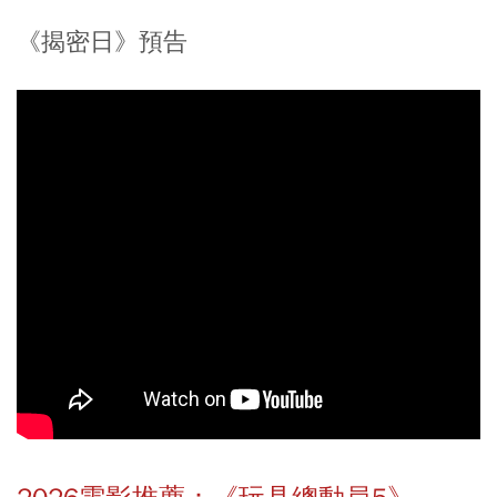
《揭密日》預告