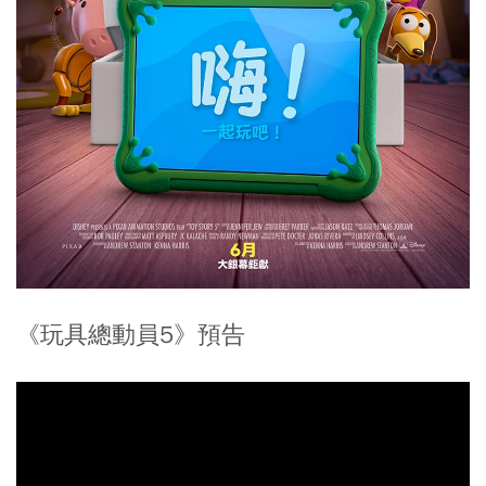
《玩具總動員5》預告