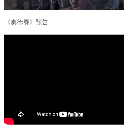
《奧德賽》預告