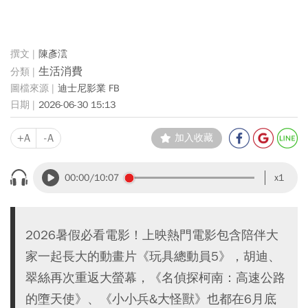
陳彥澐
生活消費
迪士尼影業 FB
2026-06-30 15:13
+A
-A
加入收藏
00:00
/10:07
x1
2026暑假必看電影！上映熱門電影包含陪伴大
家一起長大的動畫片《玩具總動員5》，胡迪、
翠絲再次重返大螢幕，《名偵探柯南：高速公路
的墮天使》、《小小兵&大怪獸》也都在6月底