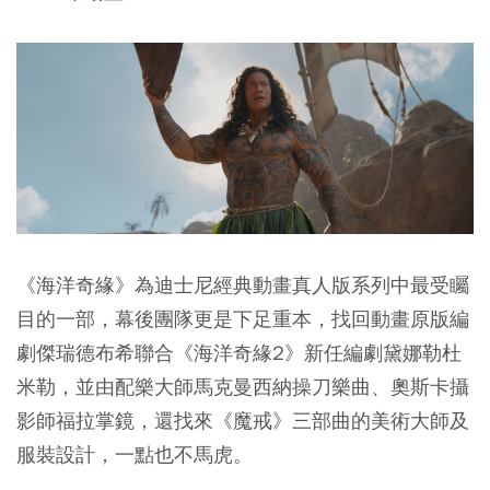
《海洋奇緣》為迪士尼經典動畫真人版系列中最受矚
目的一部，幕後團隊更是下足重本，找回動畫原版編
劇傑瑞德布希聯合《海洋奇緣2》新任編劇黛娜勒杜
米勒，並由配樂大師馬克曼西納操刀樂曲
、
奧斯卡攝
影師福拉掌鏡，還找來《魔戒》三部曲的美術大師及
服裝設計，一點也不馬虎。