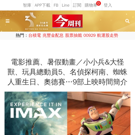
0
熱門：
台積電
兆豐金配息
股票抽籤
00929
航運股走勢
電影推薦、暑假動畫／小小兵&大怪
獸、玩具總動員5、名偵探柯南、蜘蛛
人重生日、奧德賽…9部上映時間簡介