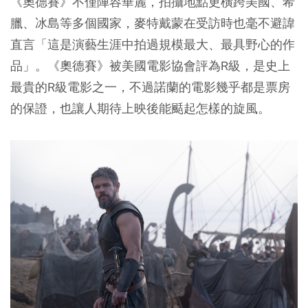
《奧德賽》不僅陣容華麗，拍攝地點更橫跨美國、希
臘、冰島等多個國家，麥特戴蒙在受訪時也毫不避諱
直言「這是演藝生涯中拍過規模最大
、最具野心的作
品」。《奧德賽》被美國電影協會評為R級，是史上
最貴的R級電影之一，不過諾蘭的電影幾乎都是票房
的保證，也讓人期待上映後能颳起怎樣的旋風。