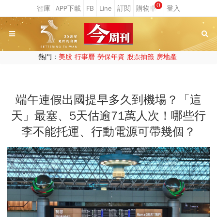
0
熱門：
美股
行事曆
勞保年資
股票抽籤
房地產
端午連假出國提早多久到機場？「這
天」最塞、5天估逾71萬人次！哪些行
李不能托運、行動電源可帶幾個？