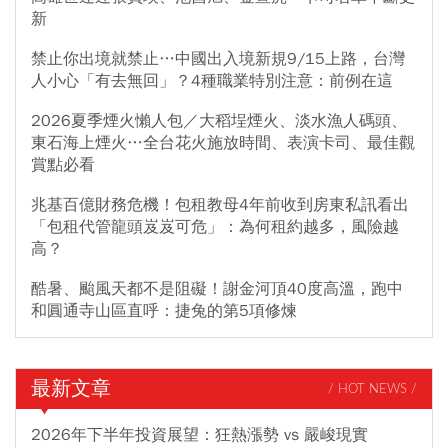
新
禁止你出境就禁止…中國出入境新規9/15上路，台灣
人小心「有去無回」？4種職業特別注意：前例在這
2026夏季煙火懶人包／大稻埕煙火、淡水漁人碼頭、
東石海上煙火…全台花火施放時間、表演卡司、最佳觀
賞點必看
兆基百億財務危機！包租教母4年前收到房東私訊看出
「包租代管龍頭岌岌可危」：為何租約越多，風險越
高？
酷暑、颱風天都不是阻礙！謝金河頂40度高溫，跑中
和圓通寺山區直呼：捷兔的第5項修煉
最新文章
/ HOT NEWS /
2026年下半年投資展望：狂熱漲勢 vs 嚴峻現實