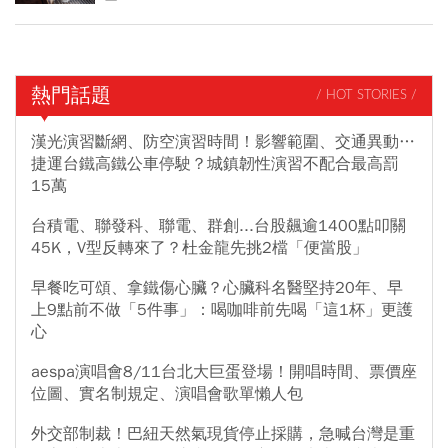
熱門話題
/ HOT STORIES /
漢光演習斷網、防空演習時間！影響範圍、交通異動…
捷運台鐵高鐵公車停駛？城鎮韌性演習不配合最高罰
15萬
台積電、聯發科、聯電、群創...台股飆逾1400點叩關
45K，V型反轉來了？杜金龍先挑2檔「便當股」
早餐吃可頌、拿鐵傷心臟？心臟科名醫堅持20年、早
上9點前不做「5件事」：喝咖啡前先喝「這1杯」更護
心
aespa演唱會8/11台北大巨蛋登場！開唱時間、票價座
位圖、實名制規定、演唱會歌單懶人包
外交部制裁！巴紐天然氣現貨停止採購，急喊台灣是重