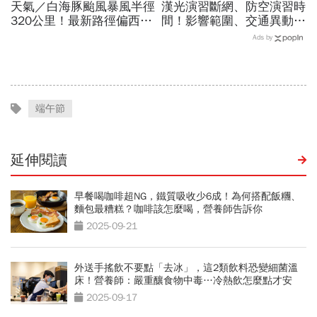
天氣／白海豚颱風暴風半徑
漢光演習斷網、防空演習時
320公里！最新路徑偏西影
間！影響範圍、交通異動…
響台灣？鯨魚颱風將生成、
捷運台鐵高鐵公車停駛？城
Ads by
雙颱機率多高？10日報先
鎮韌性演習不配合最高罰
看
15萬
端午節
延伸閱讀
早餐喝咖啡超NG，鐵質吸收少6成！為何搭配飯糰、
麵包最糟糕？咖啡該怎麼喝，營養師告訴你
2025-09-21
外送手搖飲不要點「去冰」，這2類飲料恐變細菌溫
床！營養師：嚴重釀食物中毒…冷熱飲怎麼點才安
全？
2025-09-17