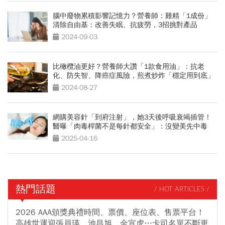
腦中廢物累積影響記憶力？營養師：雞精「1成份」
清除自由基：改善失眠、抗疲勞，3招挑對產品
2024-09-03
比橄欖油更好？營養師大讚「1款食用油」：抗老
化、防失智、降癌症風險，煎煮炒炸「穩定用到底」
2024-08-27
網購美容針「到府注射」，她3天後呼吸衰竭插管！
醫曝「肉毒桿菌不是每針都安全」：沒變美先中毒
2025-04-16
熱門話題
/ HOT ARTICLES /
2026 AAA頒獎典禮時間、票價、座位表、售票平台！
高雄世運迎張員瑛、池昌旭、金宣虎…卡司名單不斷更