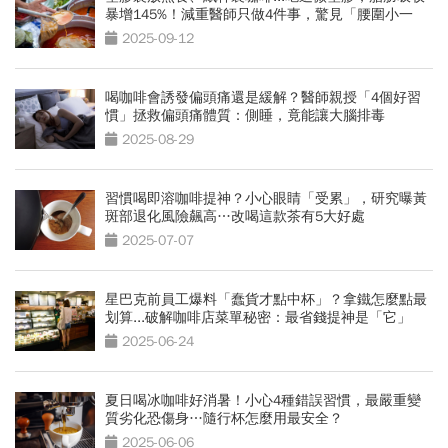
暴增145%！減重醫師只做4件事，驚見「腰圍小一
圈」
2025-09-12
喝咖啡會誘發偏頭痛還是緩解？醫師親授「4個好習
慣」拯救偏頭痛體質：側睡，竟能讓大腦排毒
2025-08-29
習慣喝即溶咖啡提神？小心眼睛「受累」，研究曝黃
斑部退化風險飆高…改喝這款茶有5大好處
2025-07-07
星巴克前員工爆料「蠢貨才點中杯」？拿鐵怎麼點最
划算...破解咖啡店菜單秘密：最省錢提神是「它」
2025-06-24
夏日喝冰咖啡好消暑！小心4種錯誤習慣，最嚴重變
質劣化恐傷身…隨行杯怎麼用最安全？
2025-06-06