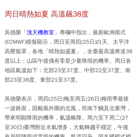
周日晴熱如夏 高溫飆38度
吳德榮「
洩天機教室
」專欄中指出，最新歐洲模式
(ECMWF)模擬顯示，周日至周四(25日)白天、太平洋
高壓籠罩，各地「晴熱如盛夏」，全臺最高溫將達38
度以上；山區午後偶有零星少量降雨的機率。周日各
地區氣溫如下：
北部23至37度、中部22至37度、南
部23至38度、東部21至37度
。
吳德榮表示，周四(25日)晚至周五(26日)梅雨季最後
一波鋒面，因颱風外圍的北風，而南下觸及北臺灣，
帶來明顯降雨的機率，氣溫略降。周六至下周二(27
至30日)臺灣附近水氣增多，大氣轉趨不穩定，午後
有局部陣雨或雷雨的機率，氣溫回升。因各國模式模