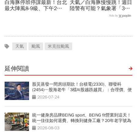
白海豚停班停課最新！台北
天氣／白海豚慢慢跳！週日
最大陣風8-9級、下午2點
陸警有可能？氣象署「3字
最接近…風雨比巴威還大，
回應」...最新風雨預測，6
Ads by
為何不放颱風假？蔣萬安發
縣市達停班課標準
聲
天氣
颱風
米克拉颱風
延伸閱讀
股災蒸發一間房頭期款！台積電(2330)、聯發科
(2454)…股海老牛「3檔AI股越跌越買」：合理價、便
宜價曝光
2026-07-24
統一健身房品牌BEING sport、BEING fit營業到這天！
統一佳佳如何退費、轉換到健身工廠？20年老字號為
何退出
2026-08-03