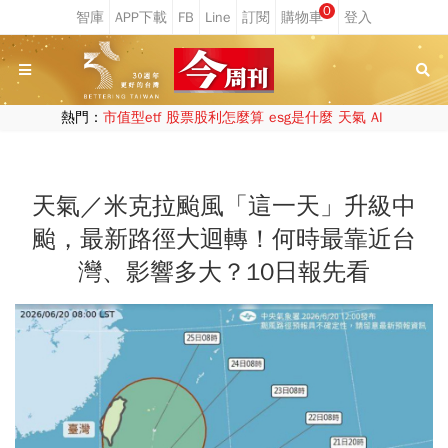
0
熱門：
市值型etf
股票股利怎麼算
esg是什麼
天氣
AI
天氣／米克拉颱風「這一天」升級中
颱，最新路徑大迴轉！何時最靠近台
灣、影響多大？10日報先看