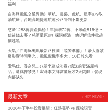
福利
白海豚颱風交通異動》華航、長榮、虎航、星宇8/9取
消航班，台鐵高鐵捷運航運公路管制不斷更新
慈濟1288億資產揭秘！年捐贈72億、不動產815億…
信徒錢去哪？慈濟還原BNT採購經過，他拆解信件批越
描越黑
天氣／白海豚颱風最新路徑圖「陸警準備」！豪大雨紫
爆影響時間曝光，颱風假機率多大，10日報先看
愛馬仕、香奈兒...兆基李建成涉吞7億送前妻滿屋精
品，遭羈押禁見！宏碁李文詳當董座才2天閃辭：發現
內部缺失
最新文章
/ HOT NEWS /
2026年下半年投資展望：狂熱漲勢 vs 嚴峻現實