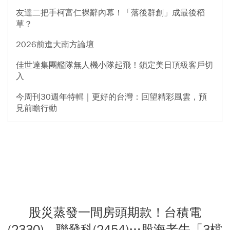
友達二把手柯富仁裸辭內幕！「落後群創」成最後稻
草？
2026前進大南方論壇
佳世達集團艦隊無人機小隊起飛！鎖定美日頂級客戶切
入
今周刊30週年特輯｜更好的台灣：回望精彩風雲，預
見前瞻行動
股災蒸發一間房頭期款！台積電
(2330)、聯發科(2454)…股海老牛「3檔