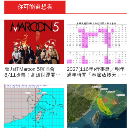
你可能還想看
魔力紅Maroon 5演唱會
2027(116年)行事曆／明年
8/11搶票！高雄世運開唱
過年時間「春節放幾天」、
時間、票價座位圖、理想國
寒假時間暑假日期？連假3
會員優先購、拓元售票資訊
天以上有9個：請假懶人包
一次看