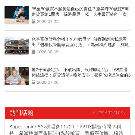
35至50歲買不起房是自己的責任？施昇輝30歲扛5萬
房貸買第1間房「躲過股災」喊：人生最正確的一次
決定
2026-07-22
兆基百億財務危機！包租教母4年前收到房東私訊看
出「包租代管龍頭岌岌可危」：為何租約越多，風險
越高？
2026-08-05
擁2千萬豪宅卻「不敢出國、只吃即期品」！68歲退
休族淚揭：房貸還清≠晚年安心，養房吃掉退休金的3
大誤算
2026-07-06
熱門話題
/ HOT ARTICLES /
Super Junior 83z演唱會11/21！KKTIX開賣時間？利
特、希澈桃園巨蛋開唱4階段搶票、票價座位圖、粉絲