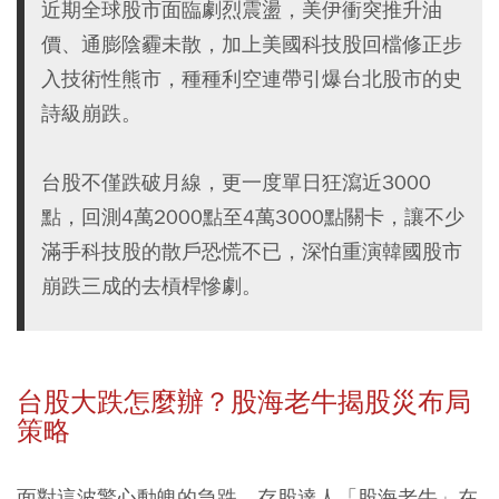
近期全球股市面臨劇烈震盪，美伊衝突推升油
價、通膨陰霾未散，加上美國科技股回檔修正步
入技術性熊市，種種利空連帶引爆台北股市的史
詩級崩跌。
台股不僅跌破月線，更一度單日狂瀉近3000
點，回測4萬2000點至4萬3000點關卡，讓不少
滿手科技股的散戶恐慌不已，深怕重演韓國股市
崩跌三成的去槓桿慘劇。
台股大跌怎麼辦？股海老牛揭股災布局
策略
面對這波驚心動魄的急跌，存股達人「股海老牛」在