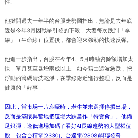
性。
他攤開過去一年半的台股走勢圖指出，無論是去年底
還是今年3月因戰爭引發的下殺，
大盤每次跌到「季
線」（生命線）位置後，都會迎來強勁的快速反彈。
他進一步指出，台股在今年4、5月時融資餘額增加太
快，單月甚至暴增兩成以上。如今藉由這波急跌，把
浮動的籌碼清洗乾淨，
在季線附近進行整理，反而是
健康的「好事」。
因此，當市場一片哀嚎時，老牛並未選擇停損出場，
反而是滿懷興奮地把這場大跌當作「特賣會」。他備
足銀彈，逢低進場加碼了看好AI長線趨勢的大型權值
股，包含台積電(2330)、台達電(2308)與聯發科