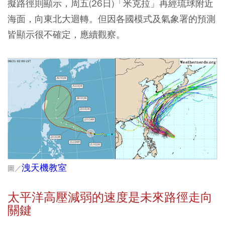
擬路徑則顯示，周五(26日)「米克拉」再經琉球附近
海面，向東北大迴轉。但因各國模式及氣象署的預測
皆顯示很不確定，應續觀察。
洩天機教室
圖／
太平洋高壓減弱的速度是未來路徑走向
關鍵