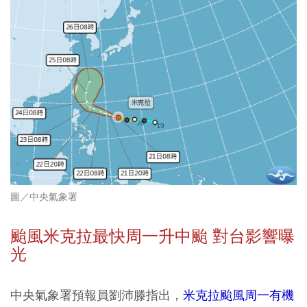
圖／中央氣象署
颱風米克拉最快周一升中颱 對台影響曝
光
中央氣象署預報員劉沛滕指出，
米克拉颱風周一有機