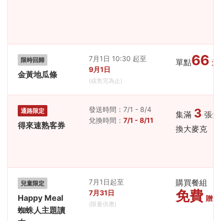
66
7月1日 10:30 起至
限時回歸
單點
元
9月1日
金黃地瓜條
(或售完為止)
發送時間：7/1 - 8/4
3
通路限定
集滿
張免
兌換時間：
7/1 - 8/11
得來速熟客券
換大麥克
7月1日起至
購買餐組
兒童限定
免費
7月31日
Happy Meal
贈送
(限量供應)
蜘蛛人主題讀