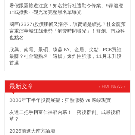
暑假跟團旅遊注意！知名旅行社遭勒令停業、9家遭廢
止或撤照…觀光署完整黑名單曝光
國巨(2327)股價腰斬又漲停，該賣還是續抱？杜金龍預
言重演華城狂飆走勢「解套時間曝光」！群創、南亞科
也點名
欣興、南電、景碩、臻鼎-KY、金居、尖點...PCB買誰
最賺？杜金龍點名「這檔」爆炸性強漲，11月末升段
首選
最新文章
/ HOT NEWS /
2026年下半年投資展望：狂熱漲勢 vs 嚴峻現實
友達二把手柯富仁裸辭內幕！「落後群創」成最後稻
草？
2026前進大南方論壇