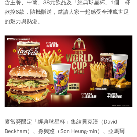
含主餐、中薯、38元飲品及「經典球星杯」1個，杯
款控6款，隨機贈送，邀請大家一起感受全球瘋世足
的魅力與熱潮。
麥當勞限定「經典球星杯」集結
貝克漢（David
Beckham）、孫興慜（Son Heung-min）、亞馬爾