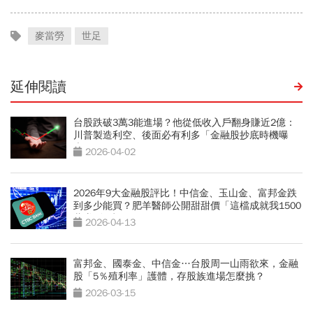
麥當勞
世足
延伸閱讀
台股跌破3萬3能進場？他從低收入戶翻身賺近2億：
川普製造利空、後面必有利多「金融股抄底時機曝
光」
2026-04-02
2026年9大金融股評比！中信金、玉山金、富邦金跌
到多少能買？肥羊醫師公開甜甜價「這檔成就我1500
萬賺到1億元」
2026-04-13
富邦金、國泰金、中信金…台股周一山雨欲來，金融
股「5％殖利率」護體，存股族進場怎麼挑？
2026-03-15