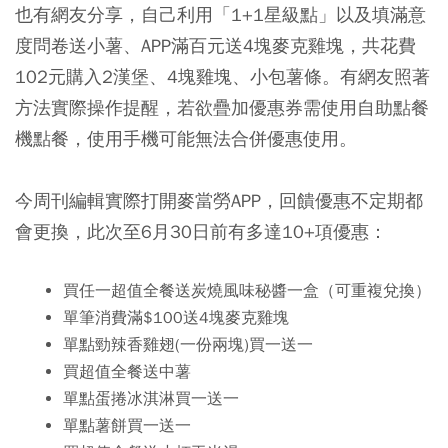
也有網友分享，自己利用「1+1星級點」以及填滿意
度問卷送小薯、APP滿百元送4塊麥克雞塊，共花費
102元購入2漢堡、4塊雞塊、小包薯條。有網友照著
方法實際操作提醒，若欲疊加優惠券需使用自助點餐
機點餐，使用手機可能無法合併優惠使用。
今周刊編輯實際打開麥當勞APP，回饋優惠不定期都
會更換，此次至6月30日前有多達10+項優惠：
買任一超值全餐送炭燒風味秘醬一盒（可重複兌換）
單筆消費滿$100送4塊麥克雞塊
單點勁辣香雞翅(一份兩塊)買一送一
買超值全餐送中薯
單點蛋捲冰淇淋買一送一
單點薯餅買一送一