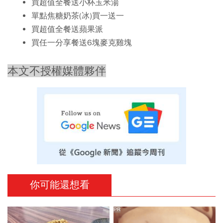
買超值全餐送小杯玉米湯
單點焦糖奶茶(冰)買一送一
買超值全餐送蘋果派
買任一分享餐送6塊麥克雞塊
本文不授權媒體夥伴
你可能還想看
PR