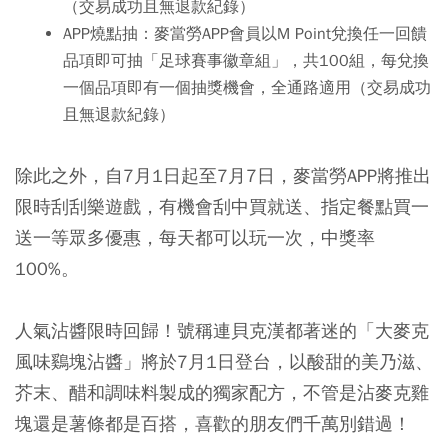
（交易成功且無退款紀錄）
APP燒點抽：
麥當勞APP會員以M Point兌換任一回饋
品項即可抽「足球賽事徽章組」，共100組，每兌換
一個品項即有一個抽獎機會，全通路適用（交易成功
且無退款紀錄）
除此之外，自7月1日起至7月7日，麥當勞APP將推出
限時刮刮樂遊戲，有機會刮中買就送、指定餐點買一
送一等眾多優惠，每天都可以玩一次，中獎率
100%。
人氣沾醬限時回歸！號稱連貝克漢都著迷的「大麥克
風味鷄塊沾醬」將於7月1日登台，以酸甜的美乃滋、
芥末、醋和調味料製成的獨家配方，不管是沾麥克雞
塊還是薯條都是百搭，喜歡的朋友們千萬別錯過！