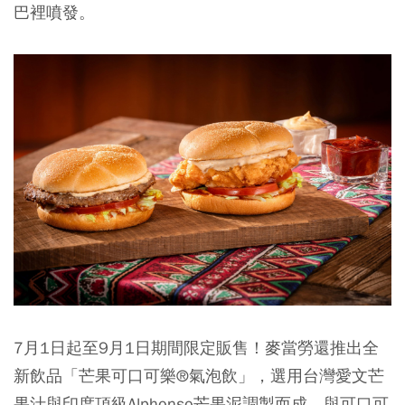
巴裡噴發。
7月1日起至9月1日期間限定販售！麥當勞還推出全
新飲品「芒果可口可樂®氣泡飲」，選用台灣愛文芒
果汁與印度頂級Alphonso芒果泥調製而成，與可口可