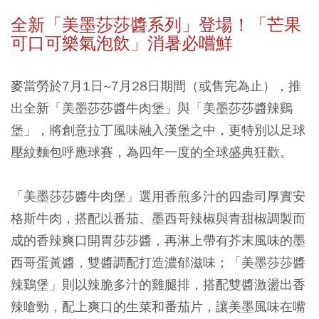
全新「美墨莎莎醬系列」登場！「芒果
可口可樂氣泡飲」消暑必嚐鮮
麥當勞於7月1日~7月28日期間（或售完為止），推
出全新「美墨莎莎醬牛肉堡」與「美墨莎莎醬辣鷄
堡」，將創意拉丁風味融入漢堡之中，更特別以足球
壓紋麵包呼應球賽，為四年一度的全球盛典狂歡。
「美墨莎莎醬牛肉堡」選用香煎多汁的四盎司厚實安
格斯牛肉，搭配以番茄、墨西哥辣椒與青甜椒調製而
成的香辣爽口開胃莎莎醬，再淋上帶有芥末風味的墨
西哥蛋黃醬，雙醬調配打造濃郁滋味；「美墨莎莎醬
辣鷄堡」則以辣脆多汁的雞腿排，搭配雙醬激盪出香
辣嗆勁，配上爽口的生菜和番茄片，讓美墨風味在嘴