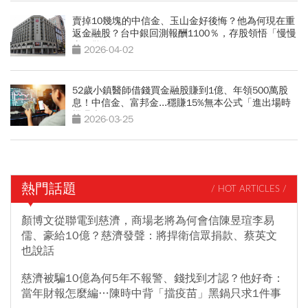
賣掉10幾塊的中信金、玉山金好後悔？他為何現在重
返金融股？台中銀回測報酬1100％，存股領悟「慢慢
賺更驚人」
2026-04-02
52歲小鎮醫師借錢買金融股賺到1億、年領500萬股
息！中信金、富邦金...穩賺15%無本公式「進出場時
機曝光」
2026-03-25
熱門話題
/ HOT ARTICLES /
顏博文從聯電到慈濟，商場老將為何會信陳昱瑄李易
儒、豪給10億？慈濟發聲：將捍衛信眾捐款、蔡英文
也說話
慈濟被騙10億為何5年不報警、錢找到才認？他好奇：
當年財報怎麼編…陳時中背「擋疫苗」黑鍋只求1件事