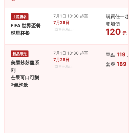
7月1日 10:30 起至
購買任一超
主題聯名
7月28日
餐加價
FIFA 世界盃餐
120
(或售完為止)
球星杯餐
元
7月1日 10:30 起至
119
新品限定
單點
元
7月28日
美墨莎莎醬系
189
套餐
元
(或售完為止)
列
芒果可口可樂
®氣泡飲