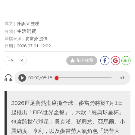
陳彥澐 整理
生活消費
麥當勞 提供
2026-07-01 12:02
+A
-A
加入收藏
00:00
/08:18
x1
2026世足賽熱潮席捲全球，麥當勞將於7月1日
起推出「FIFA世界盃餐」，六款「經典球星杯」
包含跨世代球星：貝克漢、孫興慜、亞馬爾、小
羅納度、亨利，以及麥當勞人氣角色「奶昔大