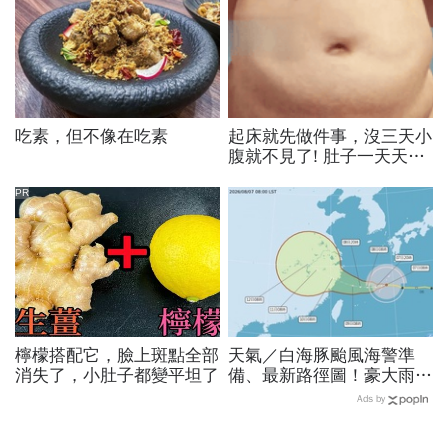
吃素，但不像在吃素
起床就先做件事，沒三天小
腹就不見了! 肚子一天天變
小！
PR
檸檬搭配它，臉上斑點全部
天氣／白海豚颱風海警準
消失了，小肚子都變平坦了
備、最新路徑圖！豪大雨紫
爆區、影響時間曝光，8/8
Ads by
颱風假機率多大，10日報
先看