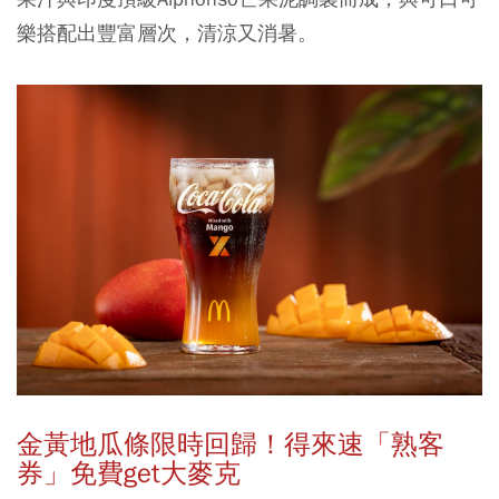
樂搭配出豐富層次，清涼又消暑。
金黃地瓜條限時回歸！得來速「熟客
券」免費get大麥克