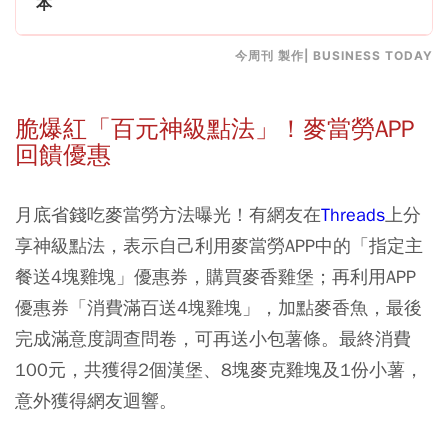
本
今周刊 製作| BUSINESS TODAY
脆爆紅「百元神級點法」！麥當勞APP
回饋優惠
月底省錢吃麥當勞方法曝光！有網友在
Threads
上分
享神級點法，表示自己利用麥當勞APP中的「指定主
餐送4塊雞塊」優惠券，購買麥香雞堡
；再利用APP
優惠券
「消費滿百送4塊雞塊」，加點麥香魚，最後
完成滿意度調查問卷，可再送小包薯條。最終消費
100元，共獲得2個漢堡
、8塊麥克雞塊及1份小薯，
意外獲得網友迴響。