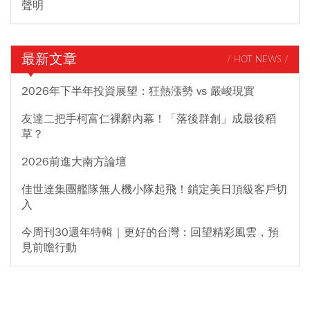
聲明
最新文章
/ HOT NEWS /
2026年下半年投資展望：狂熱漲勢 vs 嚴峻現實
友達二把手柯富仁裸辭內幕！「落後群創」成最後稻
草？
2026前進大南方論壇
佳世達集團艦隊無人機小隊起飛！鎖定美日頂級客戶切
入
今周刊30週年特輯｜更好的台灣：回望精彩風雲，預
見前瞻行動