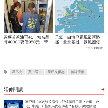
致癌苦茶油再+1！知名品
天氣／白海豚颱風最新路
牌400CC要價950元，苯駢
徑！北北基桃「暴風圈侵襲
芘卻超標3倍…賣出131瓶
率」誰最高？影響時間拖
Ads by
怎麼退貨？5家問題油廠最
長、三颱怎麼走，10日報
新進度
先看
星巴克
買一送一
星巴克優惠
咖啡優惠
延伸閱讀
南亞科(2408)強拉漲停，記憶體穩了嗎？台塑、台
化、中纖...AI新黑馬竟在傳產？台股Q3續攻關鍵