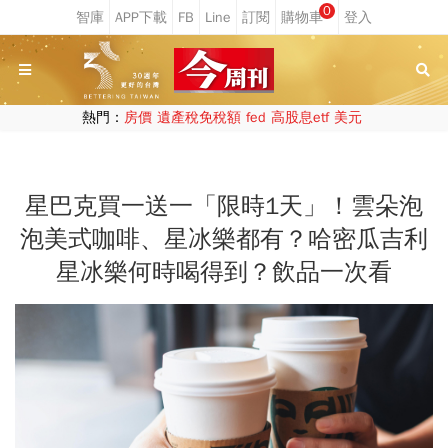
0
熱門：
房價
遺產稅免稅額
fed
高股息etf
美元
星巴克買一送一「限時1天」！雲朵泡
泡美式咖啡、星冰樂都有？哈密瓜吉利
星冰樂何時喝得到？飲品一次看