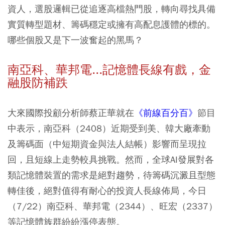
資人，選股邏輯已從追逐高檔熱門股，轉向尋找具備
實質轉型題材、籌碼穩定或擁有高配息護體的標的。
哪些個股又是下一波奮起的黑馬？
南亞科、華邦電...記憶體長線有戲，金
融股防補跌
大來國際投顧分析師蔡正華就在
《前線百分百》
節目
中表示，
南亞科（2408）
近期受到美、韓大廠牽動
及籌碼面（中短期資金與法人結帳）影響而呈現拉
回，且短線上走勢較具挑戰。然而，全球AI發展對各
類記憶體裝置的需求是絕對趨勢，待籌碼沉澱且型態
轉佳後，絕對值得有耐心的投資人長線佈局，今日
（7/22）南亞科、
華邦電（2344）
、
旺宏（2337）
等記憶體族群紛紛漲停表態。