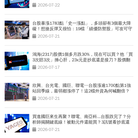
2026-07-22
台股暴漲1783點「史一漲點」，多頭卻有3個最大障
礙！想搶反彈又很怕：19檔「績優防禦股」可攻可守
2026-07-21
鴻海(2317)股價1個多月跌30%，現在可以買？他「買
3次賠3次」捶心肝，23x元是抄底還是接刀？股價翻
身2關鍵
2026-07-17
欣興、台光電、國巨、聯電…台股漲逾1700點第1強
站回季線，最弱都漲停了！這2檔外資為何喊翻倍？
2026-07-21
買進國巨來生再聚？聯電、南亞科...台股跌完了？分
析師揭關鍵底線！被動元件還能買？3訊號看抄底還
是接刀
2026-07-21