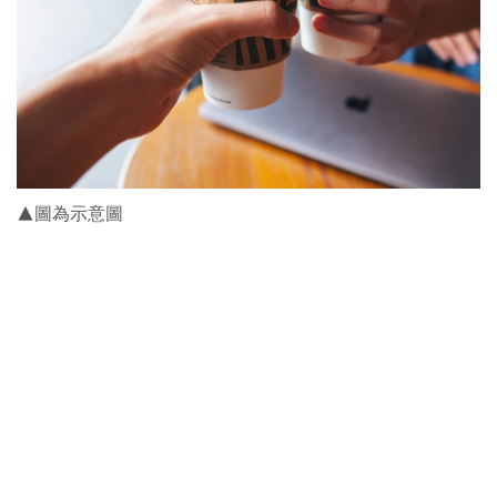
▲圖為示意圖