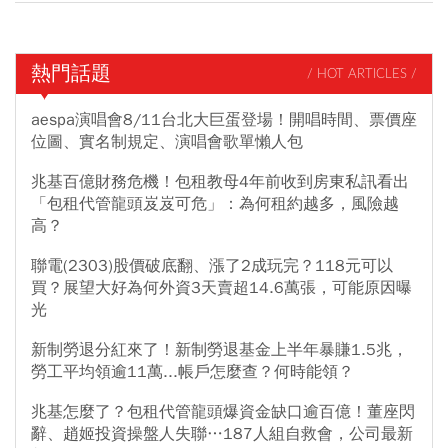
熱門話題
/ HOT ARTICLES /
aespa演唱會8/11台北大巨蛋登場！開唱時間、票價座
位圖、實名制規定、演唱會歌單懶人包
兆基百億財務危機！包租教母4年前收到房東私訊看出
「包租代管龍頭岌岌可危」：為何租約越多，風險越
高？
聯電(2303)股價破底翻、漲了2成玩完？118元可以
買？展望大好為何外資3天賣超14.6萬張，可能原因曝
光
新制勞退分紅來了！新制勞退基金上半年暴賺1.5兆，
勞工平均領逾11萬...帳戶怎麼查？何時能領？
兆基怎麼了？包租代管龍頭爆資金缺口逾百億！董座閃
辭、趙姬投資操盤人失聯…187人組自救會，公司最新