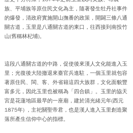
族、平埔族等原住民文化為主，隨著發生牡丹社事件
的爆發，清政府實施開山撫番的政策，開闢三條八通
關古道，玉里是八通關古道的東口，往西接到南投竹
山(舊稱林杞埔)。
這段八通關古道的中路，促使後來漢人文化能進入玉
里；光復後大陸撤退來臺官兵進駐，一個玉里就包容
著原住民、閩、客、外省籍這四大族群，文化面貌豐
富多元，因此玉里也被稱為「四合鎮」。玉里的協天
宮是花蓮地區最早的一座廟，建於清光緒元年(西元
1875年) ，主祀關聖帝君，也是漢人進入玉里創造聚
落所產生信仰中心的指標。