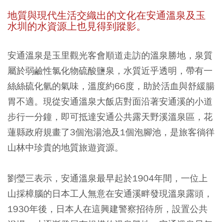
地質與現代生活交織出的文化在安通溫泉及玉
水圳的水資源上也見得到蹤影。
安通溫泉是玉里觀光客會順道走訪的溫泉勝地，泉質
屬於弱鹼性氯化物硫酸鹽泉，水質近乎透明，帶有一
絲絲硫化氫的氣味，溫度約66度，助於活血與舒緩腸
胃不適。現從安通溫泉大飯店對面沿著安通溪的小道
步行一分鐘，即可抵達安通公共露天野溪溫泉區，花
蓮縣政府規畫了3個泡湯池及1個泡腳池，是旅客徜徉
山林中珍貴的地質旅遊資源。
劉瑩三表示，安通溫泉最早起於1904年間，一位上
山採樟腦的日本工人無意在安通溪畔發現溫泉露頭，
1930年後，日本人在這興建警察招待所，設置公共