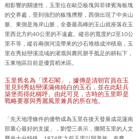
相影響的關連性，玉里位在歐亞板塊與菲律賓海板塊
的交界處，受到強烈的板塊擠壓，西側出現了中央山
脈、東側是海岸山脈，全臺最高峰的玉山就座落在玉
里西北方約40公里的不遠處。縱谷的寬度約2至10公
里不等，縱谷兩側河流帶來的沙石堆積成沖積扇，玉
里在秀姑巒溪流域的灌溉與農民胼手胝足的耕耘下，
玉東地區目前是優質稻米區。
玉里舊名為「璞石閣」，據傳是清朝官員在玉
里見到秀姑巒溪滿佈純白的玉石，並在此駐兵
築堡而得此稱呼。由此可見，古時的玉里即是
戰略要塞與秀麗風景兼具的所在地。
「先天地理條件的優勢成為玉里在後天發展成花蓮南
部重心最好的支援」，劉瑩三表示，攤開玉里的人文
歷史十分特殊，1874年之前玉里以阿美族、布農