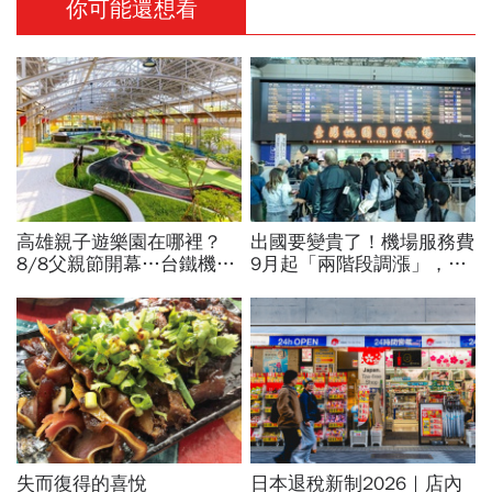
你可能還想看
高雄親子遊樂園在哪裡？
出國要變貴了！機場服務費
8/8父親節開幕…台鐵機廠
9月起「兩階段調漲」，轉
變身遊樂園，30項設施要
機旅客同步調整…漲多少？
門票嗎？營業時間、交通一
上路時間曝光
文看
失而復得的喜悅
日本退稅新制2026｜店內