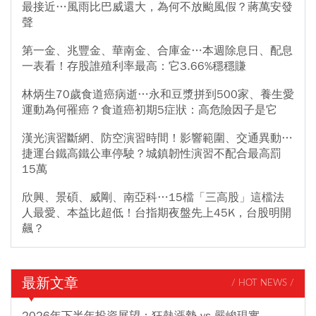
最接近…風雨比巴威還大，為何不放颱風假？蔣萬安發
聲
第一金、兆豐金、華南金、合庫金…本週除息日、配息
一表看！存股誰殖利率最高：它3.66%穩穩賺
林炳生70歲食道癌病逝…永和豆漿拼到500家、養生愛
運動為何罹癌？食道癌初期5症狀：高危險因子是它
漢光演習斷網、防空演習時間！影響範圍、交通異動…
捷運台鐵高鐵公車停駛？城鎮韌性演習不配合最高罰
15萬
欣興、景碩、威剛、南亞科…15檔「三高股」這檔法
人最愛、本益比超低！台指期夜盤先上45K，台股明開
飆？
最新文章
/ HOT NEWS /
2026年下半年投資展望：狂熱漲勢 vs 嚴峻現實