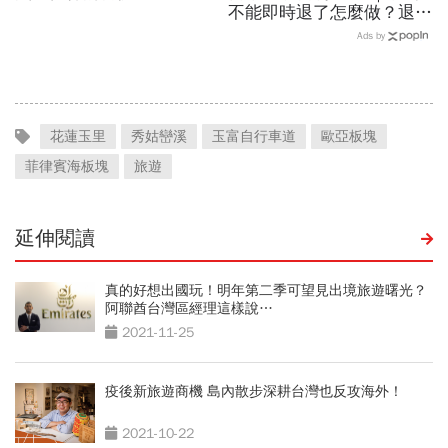
不能即時退了怎麼做？退稅
流程、免稅品項、金額上
Ads by
限、新舊制比較必看
花蓮玉里
秀姑巒溪
玉富自行車道
歐亞板塊
菲律賓海板塊
旅遊
延伸閱讀
真的好想出國玩！明年第二季可望見出境旅遊曙光？
阿聯酋台灣區經理這樣說…
2021-11-25
疫後新旅遊商機 島內散步深耕台灣也反攻海外！
2021-10-22