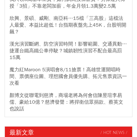
授「3招」不靠老闆加薪，年金月領1.3萬變2.5萬
欣興、景碩、威剛、南亞科…15檔「三高股」這檔法
人最愛、本益比超低！台指期夜盤先上45K，台股明開
飆？
漢光演習斷網、防空演習時間！影響範圍、交通異動…
捷運台鐵高鐵公車停駛？城鎮韌性演習不配合最高罰
15萬
魔力紅Maroon 5演唱會8/11搶票！高雄世運開唱時
間、票價座位圖、理想國會員優先購、拓元售票資訊一
次看
顏博文從聯電到慈濟，商場老將為何會信陳昱瑄李易
儒、豪給10億？慈濟發聲：將捍衛信眾捐款、蔡英文
也說話
最新文章
/ HOT NEWS /