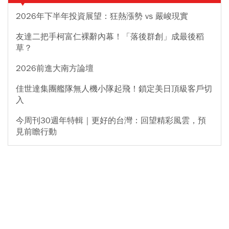
2026年下半年投資展望：狂熱漲勢 vs 嚴峻現實
友達二把手柯富仁裸辭內幕！「落後群創」成最後稻
草？
2026前進大南方論壇
佳世達集團艦隊無人機小隊起飛！鎖定美日頂級客戶切
入
今周刊30週年特輯｜更好的台灣：回望精彩風雲，預
見前瞻行動