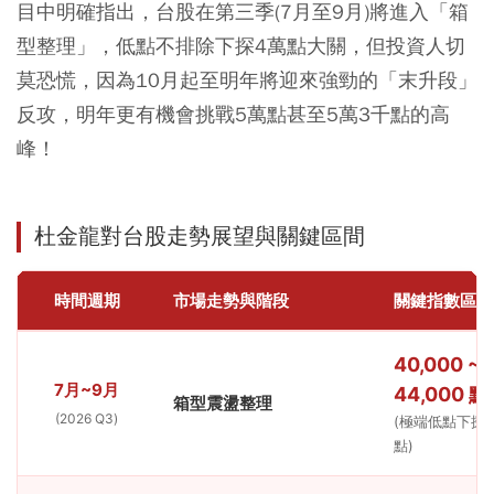
目中明確指出，台股在第三季(7月至9月)將進入「箱
型整理」，低點不排除下探4萬點大關，但投資人切
莫恐慌，因為10月起至明年將迎來強勁的「末升段」
反攻，明年更有機會挑戰5萬點甚至5萬3千點的高
峰！
杜金龍對台股走勢展望與關鍵區間
時間週期
市場走勢與階段
關鍵指數區間
40,000 ~
7月~9月
44,000 點
箱型震盪整理
(2026 Q3)
(極端低點下探 4
點)