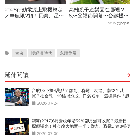
2026行動電源上飛機規定
高雄親子遊樂園在哪裡？
／華航限2顆！長榮、星
8/8父親節開幕…台鐵機廠
宇、虎航…行動電源飛機能
變身遊樂園，30項設施要
Ads by
帶幾個、托運還隨身手提？
門票嗎？營業時間、交通一
文看
台東
慢經濟時代
永續發展
延伸閱讀
台股Q3下探4萬點？群創、聯電、友達、南亞可以
買？杜金龍「10檔補漲股」口袋名單：這樣操作「超
好賺的啦」
2026-07-24
鴻海(2317)6月營收年增52％卻月減可以買？最新目
標價曝光！杜金龍大膽賣一半：群創、聯電...這3檔便
當股更有肉
2026-07-06