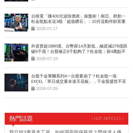
台積電「賺400元波段價差」操盤術！南亞、群創…
杜金龍點名這3檔「超值鑽石」：10月這動作財富重
分配
2026-07-17
外資賣超1890億、台幣探14月新低，融資減276億跌
破6千億！台股修正6千點夠了？杜金龍：探4萬點不
無可能
2026-07-19
台股千金軍團系列4一台股要崩了？杜金龍一張
EXCEL「單日成交量未達天花板」，千金股盛世不至
於曇花一現
2026-07-29
熱門話題
/ HOT ARTICLES /
我只領3萬基本工資，如何調高投保薪資？勞保達人傳