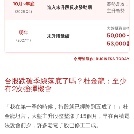
10月~年底
蓄勢反攻，確
進入末升段反攻發動期
主升態勢
(2026 Q4)
大盤挑戰目標
明年
50,000 ~
末升段延續
(2027年)
53,000 點
今周刊 製作| BUSINESS TODAY
台股跌破季線落底了嗎？杜金龍：至少
有2次強彈機會
「我在第一季的時候，持股就已經降到五成了！」杜
金龍坦言，大盤主升段整整漲了15個月，早在台積電
法說會前夕，許多老電子股已修正三成。