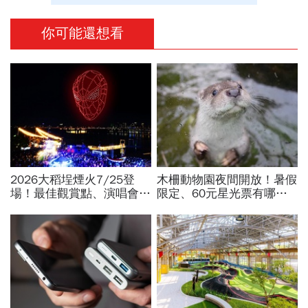
你可能還想看
2026大稻埕煙火7/25登
木柵動物園夜間開放！暑假
場！最佳觀賞點、演唱會卡
限定、60元星光票有哪些
司…大稻埕夏日節煙火施放
動物可以看？要預約嗎？時
時間、蜘蛛人無人機燈光秀
間、門票、最佳遊園路線總
場次
整理