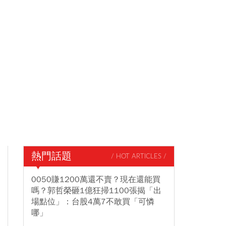
熱門話題
/ HOT ARTICLES /
0050賺1200萬還不賣？現在還能買
嗎？郭哲榮砸1億狂掃1100張揭「出
場點位」：台股4萬7不敢買「可憐
哪」