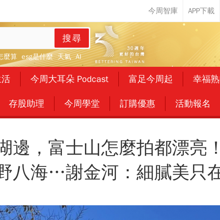
搜尋
怎麼算
esg是什麼
天氣
AI
生活
今周大耳朵 Podcast
富足今周起
幸福熟
存股助理
今周學堂
訂購優惠
活動報名
湖邊，富士山怎麼拍都漂亮
野八海…謝金河：細膩美只