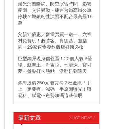
漢光演習斷網、防空演習時間！影響
範圍、交通異動…捷運台鐵高鐵公車
停駛？城鎮韌性演習不配合最高罰15
萬
父親節優惠／麥當勞買一送一、六福
村免費玩！必勝客、肯德基、遊樂
園…29家速食餐飲飯店好康必收
巨型鋼彈現身信義區！20個人氣IP登
場，航海王、哥吉拉、七龍珠、寶可
夢…盤點打卡熱點，活動只到這天
鴻海股價250元能買嗎？杜金龍「手
上一定要有」減碼一半原因曝光！聯
發科、聯電…逆勢加碼這些個股
最新文章
/ HOT NEWS /