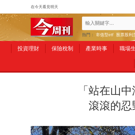
在今天看見明天
熱門：
市值型etf
股票股利
投資理財
保險稅制
產業時事
職場
「站在山中
滾滾的忍