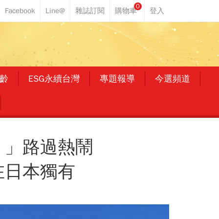
0
齡
ESG永續台灣
專題報導
今選頻道
！」路過熱鬧
在日本獨有