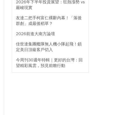
2026年下半年投資展望：狂熱漲勢 vs
嚴峻現實
友達二把手柯富仁裸辭內幕！「落後
群創」成最後稻草？
2026前進大南方論壇
佳世達集團艦隊無人機小隊起飛！鎖
定美日頂級客戶切入
今周刊30週年特輯｜更好的台灣：回
望精彩風雲，預見前瞻行動