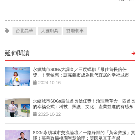
帶幾個、托運還隨身手提？
門票嗎？營業時間、交通一
文看
台北晶華
大雅廚具
雙層餐車
延伸閱讀
永續城市SDGs大調查／三度蟬聯「最佳首長信任
獎」！黃敏惠：讓嘉義市成為世代宜居的幸福城市
2024-10-16
永續城市SDGs最佳首長信任獎！治理新革命，四首長
的幸福公式：科技、照護、文化、產業並進的有感永
續
2025-10-22
SDGs永續城市交流論壇／一路綠燈的「黃金救援」實
踐！張善政揭桃園智慧治理：讓民眾真正有感