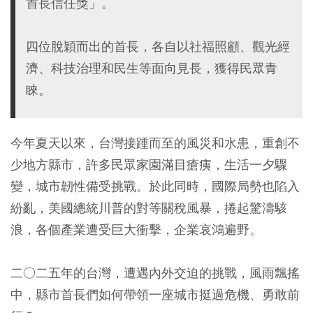
首長信任獎」。
四位脫穎而出的首長，各自以社福照顧、觀光經
濟、科技治理和民生等面向見長，獲得民眾青
睞。
今年夏天以來，台灣接踵而至的風災和水患，重創不
少地方縣市，許多民眾家園滿目瘡痍，生活一夕驟
變，城市韌性備受挑戰。於此同時，國際局勢也陷入
紛亂，美國總統川普的對等關稅風暴，捲起驚濤駭
浪，各個產業遭受巨大衝擊，企業哀鴻遍野。
二○二五年的台灣，遭遇內外交迫的挑戰，風雨飄搖
中，縣市首長們如何帶領一座城市挺過危機、勇敢前