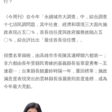
行？
《今周刊》在今年「永續城市大調查」中，綜合調查
十七項民調問題，其中社會、經濟和環境三大面向施
政表現占五○％，首長信任度與政府服務效能占五
○％，綜合評比出「最佳首長信任獎」。
得獎名單揭曉，由高雄市市長陳其邁蟬聯六都第一；
非六都由長年受縣民青睞的嘉義縣長翁章梁勇奪﹁五
連霸﹂；台東縣長饒慶鈴時隔一年，重回榜單；施政
滿意度表現突出的雲林縣長張麗善則首度進榜，成為
今年最大亮點。