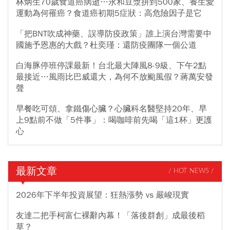
林炳生70歲食道癌病逝…永和豆漿拼到500家、養生愛
運動為何罹癌？食道癌初期5症狀：高危險因子是它
「把BNT吹成神藥、誤導防疫政策」誰上演台灣需要中
國施予恩惠的大戲？杜奕瑾：還防疫團隊一個公道
白海豚停班停課最新！台北最大陣風8-9級、下午2點
最接近…風雨比巴威還大，為何不放颱風假？蔣萬安發
聲
早餐吃可頌、拿鐵傷心臟？心臟科名醫堅持20年、早
上9點前不做「5件事」：喝咖啡前先喝「這1杯」更護
心
最新文章
/ HOT NEWS /
2026年下半年投資展望：狂熱漲勢 vs 嚴峻現實
友達二把手柯富仁裸辭內幕！「落後群創」成最後稻
草？