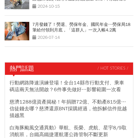
SDGs大調查
2024-10-15
7月發錢了！勞退、勞保年金、國民年金…勞保局18
筆給付領到月底，「這群人」一次入帳4.2萬
2026-07-14
熱門話題
/ HOT STORIES /
行動網路降速演練登場！全台14縣市行動支付、乘車
碼這兩天無法開啟？6件事先做好…影響範圍一次看
慈濟1288億資產揭秘！年捐贈72億、不動產815億…
信徒錢去哪？慈濟還原BNT採購經過，他拆解信件批越
描越黑
白海豚颱風交通異動》華航、長榮、虎航、星宇8/9取
消航班，台鐵高鐵捷運航運公路管制不斷更新