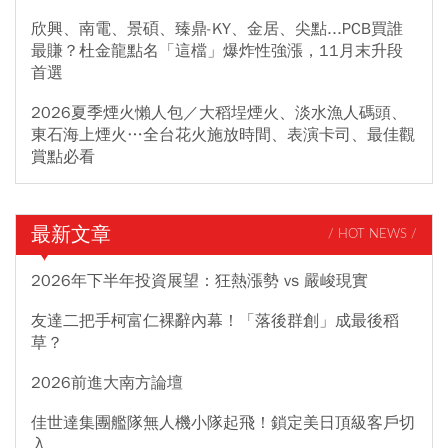
欣興、南電、景碩、臻鼎-KY、金居、尖點...PCB買誰
最賺？杜金龍點名「這檔」爆炸性強漲，11月末升段
首選
2026夏季煙火懶人包／大稻埕煙火、淡水漁人碼頭、
東石海上煙火…全台花火施放時間、表演卡司、最佳觀
賞點必看
最新文章
/ HOT NEWS /
2026年下半年投資展望：狂熱漲勢 vs 嚴峻現實
友達二把手柯富仁裸辭內幕！「落後群創」成最後稻
草？
2026前進大南方論壇
佳世達集團艦隊無人機小隊起飛！鎖定美日頂級客戶切
入