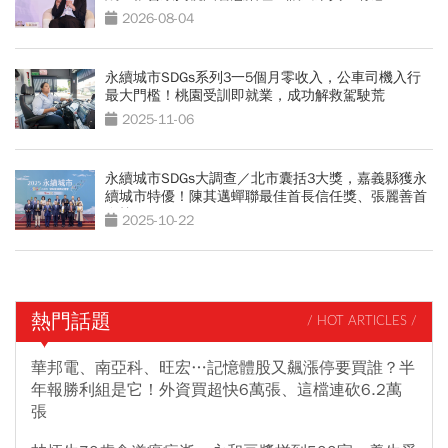
2026-08-04
永續城市SDGs系列3一5個月零收入，公車司機入行
最大門檻！桃園受訓即就業，成功解救駕駛荒
2025-11-06
永續城市SDGs大調查／北市囊括3大獎，嘉義縣獲永
續城市特優！陳其邁蟬聯最佳首長信任獎、張麗善首
進榜
2025-10-22
熱門話題
/ HOT ARTICLES /
華邦電、南亞科、旺宏…記憶體股又飆漲停要買誰？半
年報勝利組是它！外資買超快6萬張、這檔連砍6.2萬
張