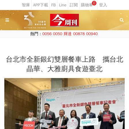
0
熱門：
0056
0050
輝達
00878
00940
台北市全新銀幻雙層餐車上路 攜台北
晶華、大雅廚具食遊臺北