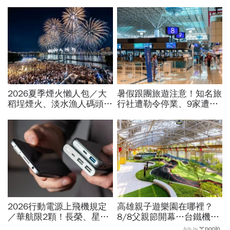
2026夏季煙火懶人包／大
暑假跟團旅遊注意！知名旅
稻埕煙火、淡水漁人碼頭、
行社遭勒令停業、9家遭廢
東石海上煙火…全台花火施
止或撤照…觀光署完整黑名
放時間、表演卡司、最佳觀
單曝光
賞點必看
2026行動電源上飛機規定
高雄親子遊樂園在哪裡？
／華航限2顆！長榮、星
8/8父親節開幕…台鐵機廠
宇、虎航…行動電源飛機能
變身遊樂園，30項設施要
Ads by