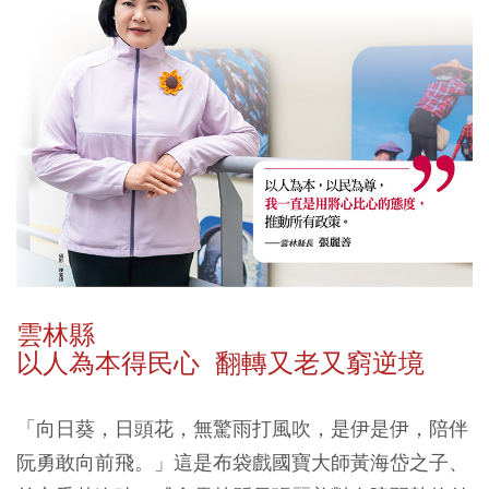
雲林縣
以人為本得民心 翻轉又老又窮逆境
「向日葵，日頭花，無驚雨打風吹，是伊是伊，陪伴
阮勇敢向前飛。」這是布袋戲國寶大師黃海岱之子、