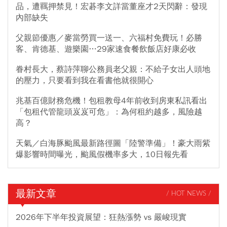
品，遭羈押禁見！宏碁李文詳當董座才2天閃辭：發現
內部缺失
父親節優惠／麥當勞買一送一、六福村免費玩！必勝
客、肯德基、遊樂園…29家速食餐飲飯店好康必收
眷村長大，蔡詩萍聊公務員老父親：不給子女出人頭地
的壓力，只要看到我在看書他就很開心
兆基百億財務危機！包租教母4年前收到房東私訊看出
「包租代管龍頭岌岌可危」：為何租約越多，風險越
高？
天氣／白海豚颱風最新路徑圖「陸警準備」！豪大雨紫
爆影響時間曝光，颱風假機率多大，10日報先看
最新文章
/ HOT NEWS /
2026年下半年投資展望：狂熱漲勢 vs 嚴峻現實