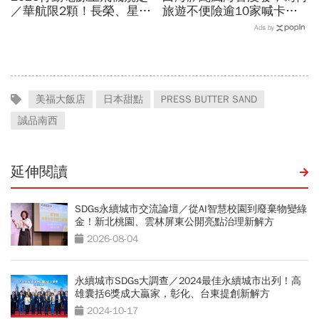
／華航限2顆！長榮、星
旅遊不便險逾10家喊卡不
宇、虎航…行動電源飛機能
給投保？國泰、富邦、新安
Ads by
帶幾個、托運還隨身手提？
東京…暫停受理產險一次看
美福大飯店
日本甜點
PRESS BUTTER SAND
誠品南西
延伸閱讀
SDGs永續城市交流論壇／從AI智慧校園到廢棄物變綠
金！新北桃園、雲林屏東公開亮點治理新解方
2026-08-04
永續城市SDGs大調查／2024最佳永續城市出列！高
雄囊括6獎成大贏家，彰化、台東提創新解方
2024-10-17