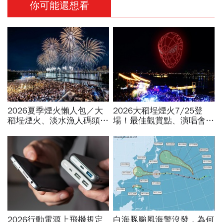
你可能還想看
2026夏季煙火懶人包／大
2026大稻埕煙火7/25登
稻埕煙火、淡水漁人碼頭、
場！最佳觀賞點、演唱會卡
東石海上煙火…全台花火施
司…大稻埕夏日節煙火施放
放時間、表演卡司、最佳觀
時間、蜘蛛人無人機燈光秀
賞點必看
場次
2026行動電源上飛機規定
白海豚颱風海警沒發，為何