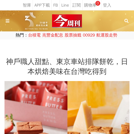
0
熱門：
台積電
兆豐金配息
股票抽籤
00929
航運股走勢
神戶職人甜點、東京車站排隊餅乾，日
本烘焙美味在台灣吃得到