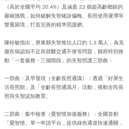
（高於全國平均 20.4%）及涵蓋 22 個超高齡鄉鎮的
嚴峻挑戰，如何破解失智確診偏晚、長照使用遲滯等
雙重困境，打造完善的精準照護網。
陳桂敏指出，屏東縣失智推估人口約 1.3 萬人，為克
服疾病認知不足與就醫交通不便等問題，縣府特別推
動「一套服務・三個階段」的失智照護三部曲：
一部曲：及早發現（全齡長照通識）
：透過「好屏生
活長照館」及「全齡長照通識月」活動，推動全民長
照與失智認知教育。
二部曲：集中檢查（愛智憶加值服務）
：全國首創
「愛智憶」單一申請平台，提供綠色通道快速通關，