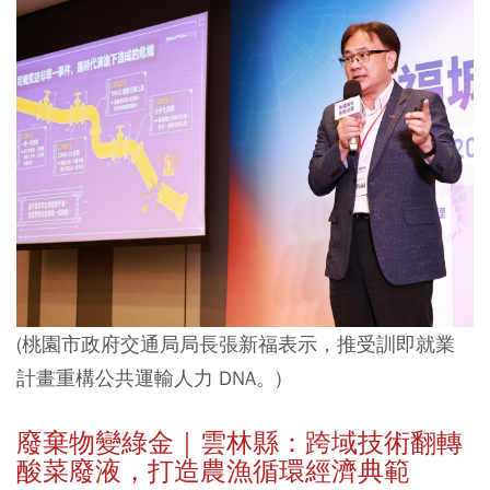
(桃園市政府交通局局長張新福表示，推受訓即就業
計畫重構公共運輸人力 DNA。)
廢棄物變綠金｜雲林縣：跨域技術翻轉
酸菜廢液，打造農漁循環經濟典範