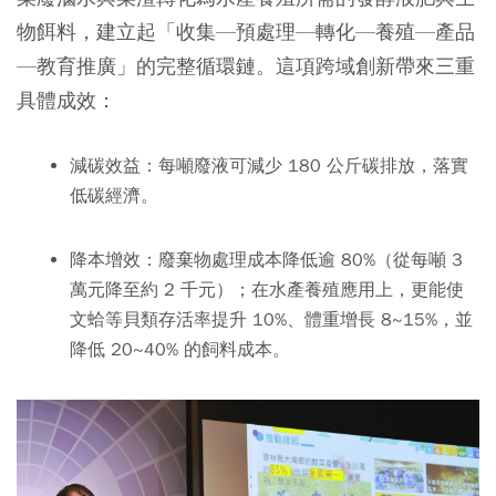
物餌料，建立起「收集—預處理—轉化—養殖—產品
—教育推廣」的完整循環鏈。這項跨域創新帶來三重
具體成效：
減碳效益
：每噸廢液可減少 180 公斤碳排放，落實
低碳經濟。
降本增效
：廢棄物處理成本降低逾 80%（從每噸 3
萬元降至約 2 千元）；在水產養殖應用上，更能使
文蛤等貝類存活率提升 10%、體重增長 8~15%，並
降低 20~40% 的飼料成本。