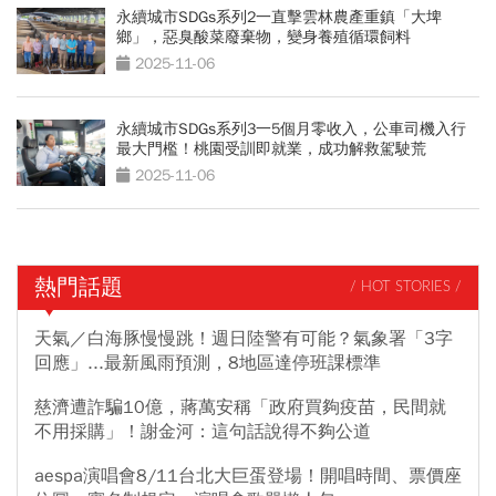
永續城市SDGs系列2一直擊雲林農產重鎮「大埤
鄉」，惡臭酸菜廢棄物，變身養殖循環飼料
2025-11-06
永續城市SDGs系列3一5個月零收入，公車司機入行
最大門檻！桃園受訓即就業，成功解救駕駛荒
2025-11-06
熱門話題
/ HOT STORIES /
天氣／白海豚慢慢跳！週日陸警有可能？氣象署「3字
回應」...最新風雨預測，8地區達停班課標準
慈濟遭詐騙10億，蔣萬安稱「政府買夠疫苗，民間就
不用採購」！謝金河：這句話說得不夠公道
aespa演唱會8/11台北大巨蛋登場！開唱時間、票價座