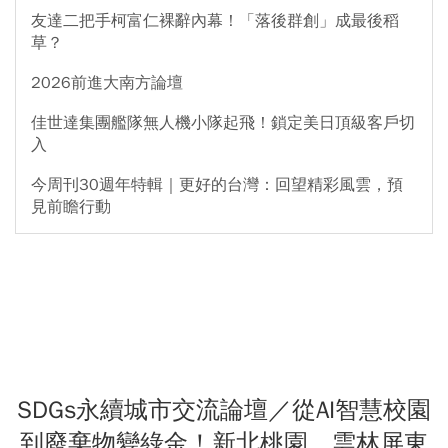
友達二把手柯富仁裸辭內幕！「落後群創」成最後稻
草？
2026前進大南方論壇
佳世達集團艦隊無人機小隊起飛！鎖定美日頂級客戶切
入
今周刊30週年特輯｜更好的台灣：回望精彩風雲，預
見前瞻行動
SDGs永續城市交流論壇／從AI智慧校園
到廢棄物變綠金！新北桃園、雲林屏東