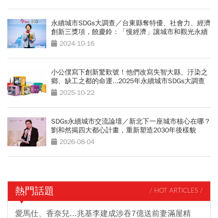
永續城市SDGs大調查／台東縣奪特優、社會力、經濟
創新三獎項，饒慶鈴：「慢經濟」讓城市和觀光永續
經營
2024-10-16
小公僕寫下創新驚歎號！他們改寫失智大縣、汙染之
鄉、缺工之都的命運...2025年永續城市SDGs大調查
2025-10-22
SDGs永續城市交流論壇／新北下一座城市核心在哪？
劉和然揭四大都心計畫，重新塑造2030年後樣貌
2026-08-04
熱門話題
/ HOT ARTICLES /
愛馬仕、香奈兒...兆基李建成涉吞7億送前妻滿屋精