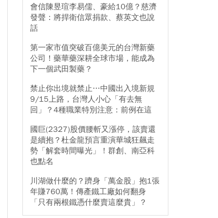
會信陳昱瑄李易儒、豪給10億？慈濟
發聲：將捍衛信眾捐款、蔡英文也說
話
第一家市值突破百億美元的台灣新藥
公司！藥華藥深耕全球市場，能成為
下一個武田製藥？
禁止你出境就禁止…中國出入境新規
9/15上路，台灣人小心「有去無
回」？4種職業特別注意：前例在這
國巨(2327)股價腰斬又漲停，該賣還
是續抱？杜金龍預言重演華城狂飆走
勢「解套時間曝光」！群創、南亞科
也點名
川湖做什麼的？躋身「萬金股」抱1張
年賺760萬！傳產鐵工廠如何翻身
「只有兩根鐵憑什麼賣這麼貴」？