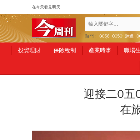
在今天看見明天
熱門：
0056
0050
輝達
0
投資理財
保險稅制
產業時事
職場
迎接二0五
在