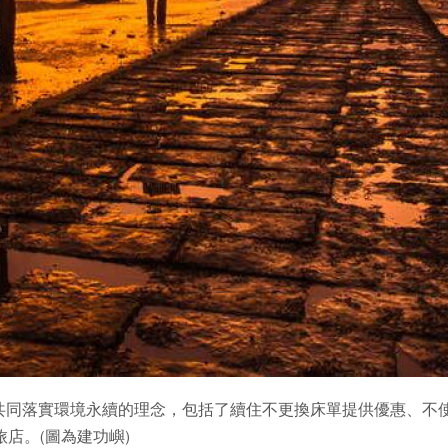
同落實環境永續的理念，包括了續住不更換床單提供優惠、不使
旅店。(圖為建功嶼)