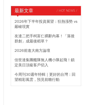
最新文章
/ HOT NEWS /
2026年下半年投資展望：狂熱漲勢 vs
嚴峻現實
友達二把手柯富仁裸辭內幕！「落後
群創」成最後稻草？
2026前進大南方論壇
佳世達集團艦隊無人機小隊起飛！鎖
定美日頂級客戶切入
今周刊30週年特輯｜更好的台灣：回
望精彩風雲，預見前瞻行動