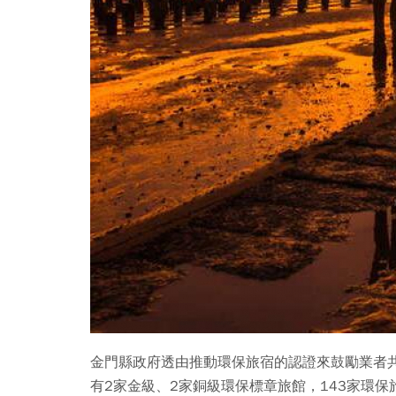
金門縣政府透由推動環保旅宿的認證來鼓勵業者共
有2家金級、2家銅級環保標章旅館，143家環保