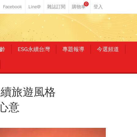
0
齡
ESG永續台灣
專題報導
今選頻道
永續旅遊風格
心意