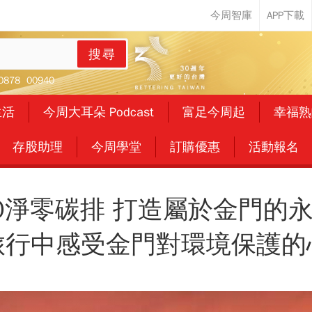
搜尋
0878
00940
生活
今周大耳朵 Podcast
富足今周起
幸福熟
存股助理
今周學堂
訂購優惠
活動報名
0淨零碳排 打造屬於金門的
旅行中感受金門對環境保護的