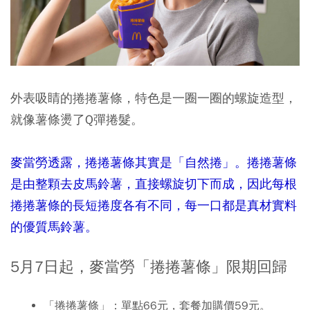
外表吸睛的捲捲薯條，特色是一圈一圈的螺旋造型，
就像薯條燙了Q彈捲髮。
麥當勞透露，捲捲薯條其實是「自然捲」。捲捲薯條
是由整顆去皮馬鈴薯，直接螺旋切下而成，因此每根
捲捲薯條的長短捲度各有不同，每一口都是真材實料
的優質馬鈴薯。
5月7日起，麥當勞「捲捲薯條」限期回歸
「捲捲薯條」：單點66元，套餐加購價59元。