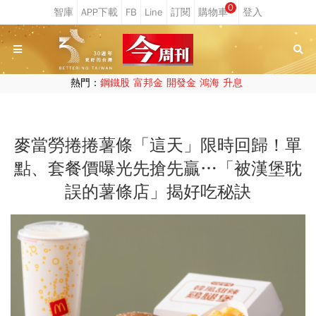
0
熱門：
鋼鐵股
富邦金
開發金
鴻海
升息
麥當勞捲捲薯條「這天」限時回歸！單
點、套餐價曝光先搶先贏…「被漢堡耽
誤的薯條店」揭好吃秘訣