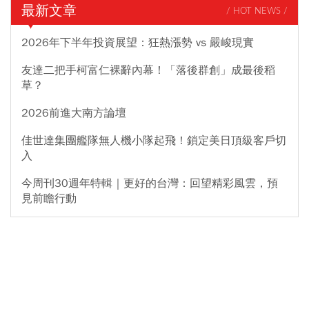
最新文章
/ HOT NEWS /
2026年下半年投資展望：狂熱漲勢 vs 嚴峻現實
友達二把手柯富仁裸辭內幕！「落後群創」成最後稻
草？
2026前進大南方論壇
佳世達集團艦隊無人機小隊起飛！鎖定美日頂級客戶切
入
今周刊30週年特輯｜更好的台灣：回望精彩風雲，預
見前瞻行動