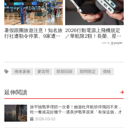
暑假跟團旅遊注意！知名旅
2026行動電源上飛機規定
行社遭勒令停業、9家遭廢
／華航限2顆！長榮、星
止或撤照…觀光署完整黑名
宇、虎航…行動電源飛機能
Ads by
單曝光
帶幾個、托運還隨身手提？
捲捲薯條
麥當勞
限期回歸
期間限定
價格
延伸閱讀
旅平險戰爭理賠一次看！她遊杜拜航班停飛回不來，
吃一餐就花好幾千…遇美伊戰爭原來「有保這個」才
賠
2026-03-02