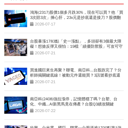
鴻海(2317)股價1個多月跌30%，現在可以買？他「買
3次賠3次」捶心肝，23x元是抄底還是接刀？股價翻
身2關鍵
2026-07-17
台股暴漲1783點「史一漲點」，多頭卻有3個最大障
礙！想搶反彈又很怕：19檔「績優防禦股」可攻可守
2026-07-21
買進國巨來生再聚？聯電、南亞科...台股跌完了？分
析師揭關鍵底線！被動元件還能買？3訊號看抄底還
是接刀
2026-07-21
南亞科(2408)強拉漲停，記憶體穩了嗎？台塑、台
化、中纖...AI新黑馬竟在傳產？台股Q3續攻關鍵
2026-07-22
欣興、台光電、國巨、聯電…台股漲逾1700點第1強