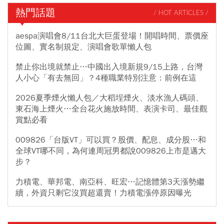
熱門話題
/ HOT ARTICLES /
aespa演唱會8/11台北大巨蛋登場！開唱時間、票價座
位圖、實名制規定、演唱會歌單懶人包
禁止你出境就禁止…中國出入境新規9/15上路，台灣
人小心「有去無回」？4種職業特別注意：前例在這
2026夏季煙火懶人包／大稻埕煙火、淡水漁人碼頭、
東石海上煙火…全台花火施放時間、表演卡司、最佳觀
賞點必看
009826「台版VT」可以買？股價、配息、成分股…和
全球VT哪不同，為何連周冠男都說009826上市是邁大
步？
力積電、華邦電、南亞科、旺宏…記憶體第3天漲勢繼
續，外資只剩它沒買超還賣！力積電漲停原因曝光