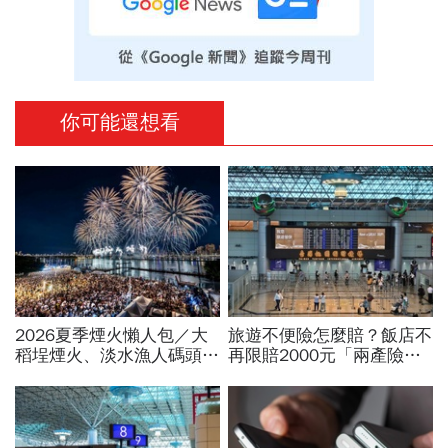
你可能還想看
2026夏季煙火懶人包／大
旅遊不便險怎麼賠？飯店不
稻埕煙火、淡水漁人碼頭、
再限賠2000元「兩產險」
東石海上煙火…全台花火施
跟進！機票住宿餐費收據怎
放時間、表演卡司、最佳觀
麼報？達人教戰旅平險理賠
賞點必看