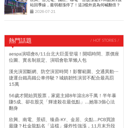
站回季線，最弱都漲停了！這2檔外資為何喊翻倍？
2026-07-21
熱門話題
/ HOT STORIES /
aespa演唱會8/11台北大巨蛋登場！開唱時間、票價座
位圖、實名制規定、演唱會歌單懶人包
漢光演習斷網、防空演習時間！影響範圍、交通異動…
捷運台鐵高鐵公車停駛？城鎮韌性演習不配合最高罰
15萬
56歲才開始買股票，家庭主婦8年滾出8千萬！半年暴
賺5成、卻在股災「輝達殺在最低點」...她靠3個心法
翻身
欣興、南電、景碩、臻鼎-KY、金居、尖點...PCB買誰
最賺？杜金龍點名「這檔」爆炸性強漲，11月末升段