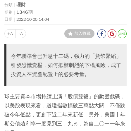
理財
1346期
2022-10-05 14:04
+A
-A
加入收藏
今年聯準會已升息十二碼，強力的「貨幣緊縮」
引發恐慌賣壓，如何抵禦劇烈的下檔風險，成了
投資人在資產配置上的必要考量。
球主要資本市場持續上演「股債雙殺」的動盪戲碼，
以美股表現來看，道瓊指數摜破三萬點大關，不僅跌
破今年低點，更創下近二年來新低；另外，美國十年
期公債殖利率一度見到三．九％，為自二○一一年來