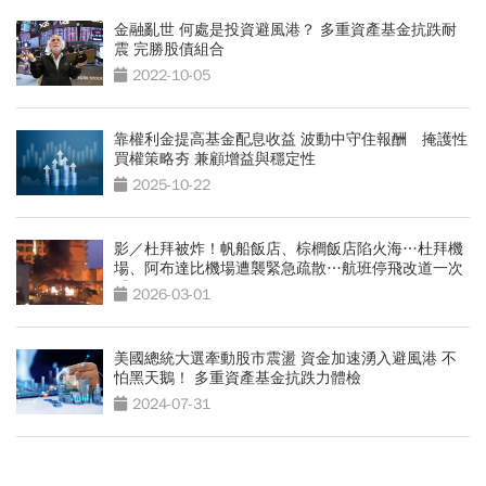
金融亂世 何處是投資避風港？ 多重資產基金抗跌耐
震 完勝股債組合
2022-10-05
靠權利金提高基金配息收益 波動中守住報酬 掩護性
買權策略夯 兼顧增益與穩定性
2025-10-22
影／杜拜被炸！帆船飯店、棕櫚飯店陷火海…杜拜機
場、阿布達比機場遭襲緊急疏散…航班停飛改道一次
看
2026-03-01
美國總統大選牽動股市震盪 資金加速湧入避風港 不
怕黑天鵝！ 多重資產基金抗跌力體檢
2024-07-31