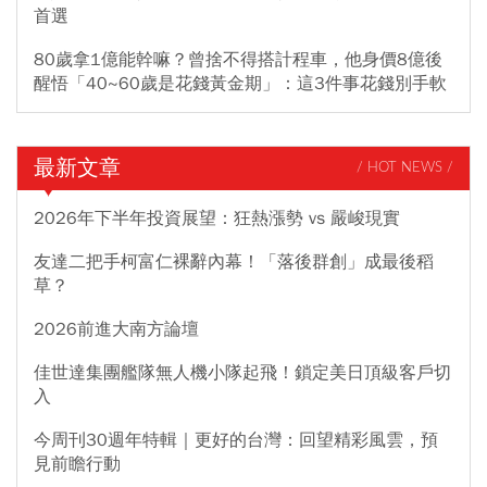
首選
80歲拿1億能幹嘛？曾捨不得搭計程車，他身價8億後
醒悟「40~60歲是花錢黃金期」：這3件事花錢別手軟
最新文章
/ HOT NEWS /
2026年下半年投資展望：狂熱漲勢 vs 嚴峻現實
友達二把手柯富仁裸辭內幕！「落後群創」成最後稻
草？
2026前進大南方論壇
佳世達集團艦隊無人機小隊起飛！鎖定美日頂級客戶切
入
今周刊30週年特輯｜更好的台灣：回望精彩風雲，預
見前瞻行動