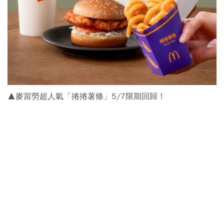
▲麥當勞超人氣「捲捲薯條」5/7限期回歸！