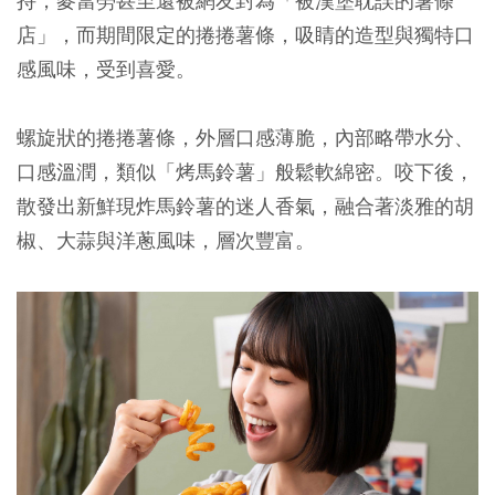
持，麥當勞甚至還被網友封為「被漢堡耽誤的薯條
店」，而期間限定的捲捲薯條，吸睛的造型與獨特口
感風味，受到喜愛。
螺旋狀的捲捲薯條，外層口感薄脆，內部略帶水分、
口感溫潤，類似「烤馬鈴薯」般鬆軟綿密。咬下後，
散發出新鮮現炸馬鈴薯的迷人香氣，融合著淡雅的胡
椒、大蒜與洋蔥風味，層次豐富。