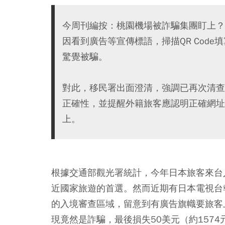
今周刊編按：桃園機場被詐騙集團盯上？
因看到廣告等宣傳標語，掃描QR Cod
驚覺被騙。
對此，移民署出面澄清，強調已再次清查各機
正確性，並提醒外籍旅客應認明正確網址
上。
根據交通部觀光署統計，今年日本旅客來台
近國家旅遊的首選。然而近期有日本電視台
的入境審查區域，留意到有廣告旗幟要旅客上
現竟然是詐騙，最後損失50美元（約157