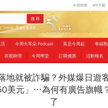
搜尋
金
00939
勞保年金試算
生活
今周大耳朵 Podcast
富足今周起
幸福熟
存股助理
今周學堂
訂購優惠
活動報名
落地就被詐騙？外媒爆日遊
50美元」…為何有廣告旗幟
了