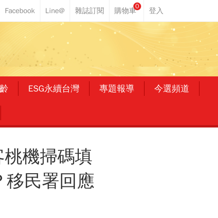
0
齡
ESG永續台灣
專題報導
今選頻道
客桃機掃碼填
？移民署回應