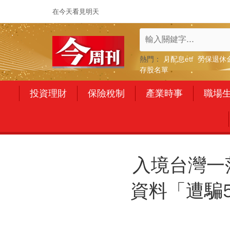
在今天看見明天
熱門：
月配息etf
勞保退休
存股名單
投資理財
保險稅制
產業時事
職場
入境台灣一
資料「遭騙