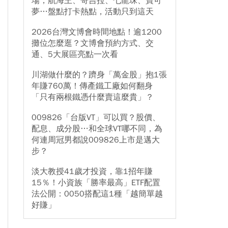
場，航海王、哥吉拉、七龍珠、寶可
夢…盤點打卡熱點，活動只到這天
2026台灣文博會時間地點！逾1200
攤位怎麼逛？文博會預約方式、交
通、5大展區亮點一次看
川湖做什麼的？躋身「萬金股」抱1張
年賺760萬！傳產鐵工廠如何翻身
「只有兩根鐵憑什麼賣這麼貴」？
009826「台版VT」可以買？股價、
配息、成分股…和全球VT哪不同，為
何連周冠男都說009826上市是邁大
步？
淡大教授41歲才投資，靠1招年賺
15％！小資族「勝率最高」ETF配置
法公開：0050搭配這1種「越簡單越
好賺」