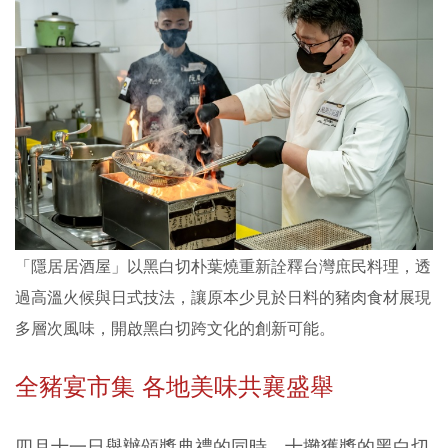
「隱居居酒屋」以黑白切朴葉燒重新詮釋台灣庶民料理，透
過高溫火候與日式技法，讓原本少見於日料的豬肉食材展現
多層次風味，開啟黑白切跨文化的創新可能。
全豬宴市集 各地美味共襄盛舉
四月十一日舉辦頒獎典禮的同時，十攤獲獎的黑白切