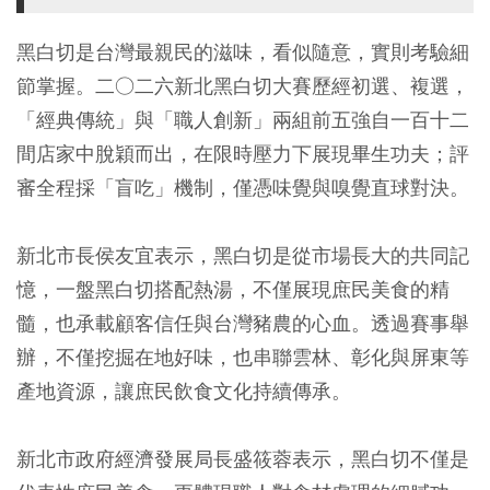
黑白切是台灣最親民的滋味，看似隨意，實則考驗細
節掌握。二○二六新北黑白切大賽歷經初選、複選，
「經典傳統」與「職人創新」兩組前五強自一百十二
間店家中脫穎而出，在限時壓力下展現畢生功夫；評
審全程採「盲吃」機制，僅憑味覺與嗅覺直球對決。
新北市長侯友宜表示，黑白切是從市場長大的共同記
憶，一盤黑白切搭配熱湯，不僅展現庶民美食的精
髓，也承載顧客信任與台灣豬農的心血。透過賽事舉
辦，不僅挖掘在地好味，也串聯雲林、彰化與屏東等
產地資源，讓庶民飲食文化持續傳承。
新北市政府經濟發展局長盛筱蓉表示，黑白切不僅是