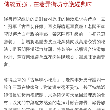
傳統五強，在巷弄街坊守護經典味
經典傳統組拼的是對食材原味的極致追求與傳承。去
年冠軍「古早切仔麵」再次蟬聯冠軍寶座！老闆王家
豐以傳承自母親的手藝，帶來陣容升級的「心初意衷
套餐」，新增將溫體去皮五花黑豬肉以高湯汆燙的吃
法，咀嚼間慢慢釋放鮮甜。特製的桂花醋適合沾滑嫩
粉肝、蒜蓉柴燒醬為五花肉添賦燻香，讓風味更顯豐
富。
奪得亞軍的「古早味小吃店」，老闆李升男守護四十
餘年三重在地家業，對於選材毫不妥協，甚至特地派
師傅長駐豬肉攤把關，只為確保每天拿回最理想的食
材；以獨門中藥配方熬煮的老滷汁融合雞骨、豬骨醇