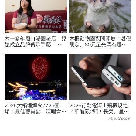
六十多年廟口湯圓老店 兒
木柵動物園夜間開放！暑假
媳成立品牌傳承手藝 「蘇
限定、60元星光票有哪些
圓仔」湯圓搓出人生好滋味
動物可以看？要預約嗎？時
間、門票、最佳遊園路線總
整理
2026大稻埕煙火7/25登
2026行動電源上飛機規定
場！最佳觀賞點、演唱會卡
／華航限2顆！長榮、星
司…大稻埕夏日節煙火施放
宇、虎航…行動電源飛機能
Ads by
時間、蜘蛛人無人機燈光秀
帶幾個、托運還隨身手提？
場次