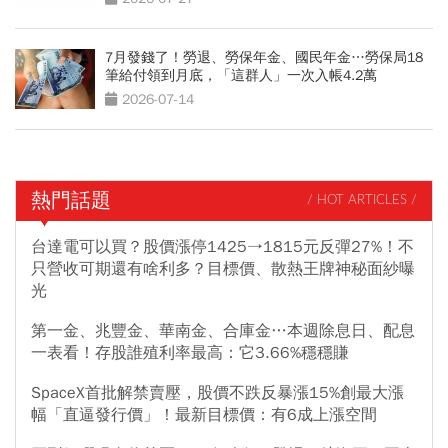
7月發錢了！勞退、勞保年金、國民年金…勞保局18
筆給付領到月底，「這群人」一次入帳4.2萬
2026-07-14
熱門話題
/ HOT ARTICLES /
台達電可以買？股價漲停1425→1815元反彈27%！不
只營收可期還有啥利多？目標價、散熱王牌神秘面紗曝
光
第一金、兆豐金、華南金、合庫金…本週除息日、配息
一表看！存股誰殖利率最高：它3.66%穩穩賺
SpaceX首批解禁賣壓，股價不跌反暴漲15%創最大漲
幅「直逼發行價」！最新目標價：有6成上漲空間