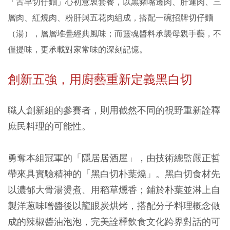
「古早切仔麵」心初意衷套餐，以黑豬嘴邊肉、肝連肉、三
層肉、紅燒肉、粉肝與五花肉組成，搭配一碗招牌切仔麵
（湯），層層堆疊經典風味；而靈魂醬料承襲母親手藝，不
僅提味，更承載對家常味的深刻記憶。
創新五強，用廚藝重新定義黑白切
職人創新組的參賽者，則用截然不同的視野重新詮釋
庶民料理的可能性。
勇奪本組冠軍的「隱居居酒屋」，由技術總監嚴正哲
帶來具實驗精神的「黑白切朴葉燒」。黑白切食材先
以濃郁大骨湯燙煮、用稻草燻香；鋪於朴葉並淋上自
製洋蔥味噌醬後以龍眼炭烘烤，搭配分子料理概念做
成的辣椒醬油泡泡，完美詮釋飲食文化跨界對話的可