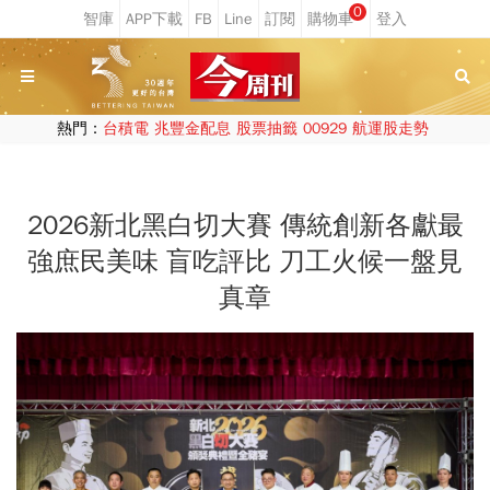
0
熱門：
台積電
兆豐金配息
股票抽籤
00929
航運股走勢
2026新北黑白切大賽 傳統創新各獻最
強庶民美味 盲吃評比 刀工火候一盤見
真章