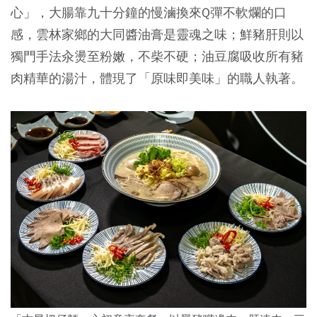
心」，大腸靠九十分鐘的慢滷換來Q彈不軟爛的口
感，雲林家鄉的大同醬油膏是靈魂之味；鮮豬肝則以
獨門手法汆燙至粉嫩，不柴不硬；油豆腐吸收所有豬
肉精華的湯汁，體現了「原味即美味」的職人執著。