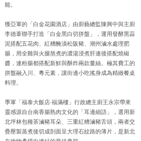
能。
獲亞軍的「白金花園酒店」由廚藝總監陳興中與主廚
李德葦聯手打造「白金黑白切拼盤」，運用發酵黑蒜
泥搭配五花肉、紅糟醃漬松阪豬、潮州滷水處理肥
腸，用全雞與火腿熬煮的濃湯浸煮肝連後搭配燒椒
醬，連粉腸都搭配新鮮與酥炸兩款薑絲。極其費工的
拼盤融入川、粵元素，讓街邊小吃搖身成為精緻餐桌
料理。
季軍「福泰大飯店-福滿樓」行政總主廚王永宗帶來
靈感源自台南香腸熟肉文化的「耳邊細語」，選用新
北坪林包種茶滷豬耳朵、三重紅糟滷豬舌頭，兩者交
疊壓製蒸煮後切成剖面呈大理石紋路的薄片，是新北