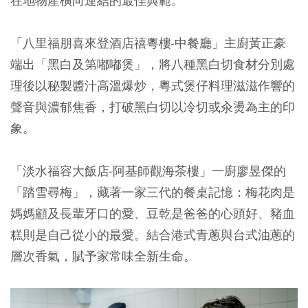
在地物產橫向連結的最佳典範。
「八里福朋喜來登酒店禧粵樓-中餐廳」主廚黃正豪
端出「黑白及第嘟嘟煲」，將八種黑白切食材分別處
理後以秘製醬汁高溫爆炒，粵式煲仔料理滋滋作響的
聲音與濃郁焦香，打破黑白切以冷切或汆燙為主的印
象。
「淡水福容大飯店-阿基師觀海茶樓」一廚廖昱傑的
「踏雪尋梅」，藏著一家三代的餐桌記憶：梅花肉是
媽媽顧及長輩牙口的愛、豆乾是爸爸的心頭好、豬血
糕則是自己從小的最愛。結合港式青蔥與台式油蔥的
層次香氣，賦予家常味全新生命。