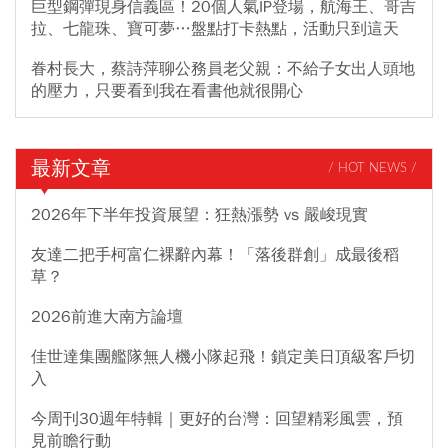
巨型鋼彈現身信義區！20個人氣IP登場，航海王、哥吉
拉、七龍珠、寶可夢…盤點打卡熱點，活動只到這天
眷村長大，蔡詩萍聊公務員老父親：不給子女出人頭地
的壓力，只要看到我在看書他就很開心
最新文章
/ HOT NEWS /
2026年下半年投資展望：狂熱漲勢 vs 嚴峻現實
友達二把手柯富仁裸辭內幕！「落後群創」成最後稻
草？
2026前進大南方論壇
佳世達集團艦隊無人機小隊起飛！鎖定美日頂級客戶切
入
今周刊30週年特輯｜更好的台灣：回望精彩風雲，預
見前瞻行動