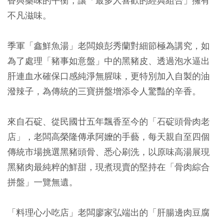
香與藥味的平衡，讓「最多人喜歡的經典組合」擁有
不凡滋味。
季軍「鑫鮮魚湯」老闆娘彭秀蘭對細節極為講究，如
為了處理「豬事如意盤」中的黑豬皮、透過泡水逼出
肝連血水確保口感純淨無腥味，更特別加入自製的油
潑辣子，為傳統的三寶拼盤增添令人驚豔的辛香。
來自石碇、從民國廿五年飄香至今的「石碇頭骨肉老
店」，老闆高榮隆傳承阿嬤的手藝，每天親自至四個
傳統市場挑選黑豬頭骨、悉心刷洗，以原味高湯展現
黑豬肉最純粹的鮮甜，現煮現賣的堅持在「骨肉綜合
拼盤」一覽無遺。
「料理心小吃店」老闆廖家弘端出的「肝腸邊肉豆腐