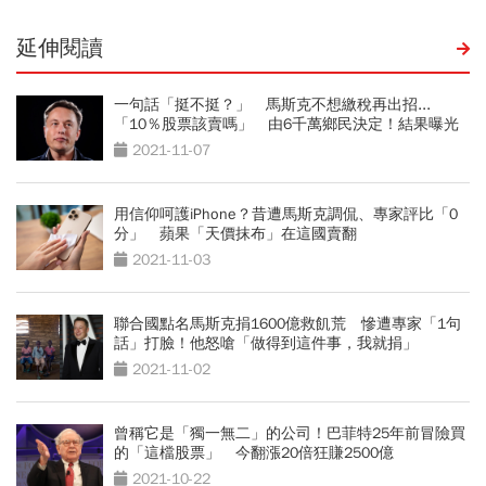
延伸閱讀
一句話「挺不挺？」 馬斯克不想繳稅再出招...
「10％股票該賣嗎」 由6千萬鄉民決定！結果曝光
2021-11-07
用信仰呵護iPhone？昔遭馬斯克調侃、專家評比「0
分」 蘋果「天價抹布」在這國賣翻
2021-11-03
聯合國點名馬斯克捐1600億救飢荒 慘遭專家「1句
話」打臉！他怒嗆「做得到這件事，我就捐」
2021-11-02
曾稱它是「獨一無二」的公司！巴菲特25年前冒險買
的「這檔股票」 今翻漲20倍狂賺2500億
2021-10-22