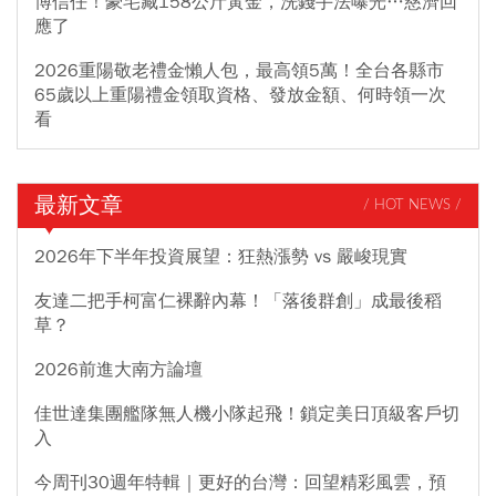
博信任！豪宅藏158公斤黃金，洗錢手法曝光…慈濟回
應了
2026重陽敬老禮金懶人包，最高領5萬！全台各縣市
65歲以上重陽禮金領取資格、發放金額、何時領一次
看
最新文章
/ HOT NEWS /
2026年下半年投資展望：狂熱漲勢 vs 嚴峻現實
友達二把手柯富仁裸辭內幕！「落後群創」成最後稻
草？
2026前進大南方論壇
佳世達集團艦隊無人機小隊起飛！鎖定美日頂級客戶切
入
今周刊30週年特輯｜更好的台灣：回望精彩風雲，預