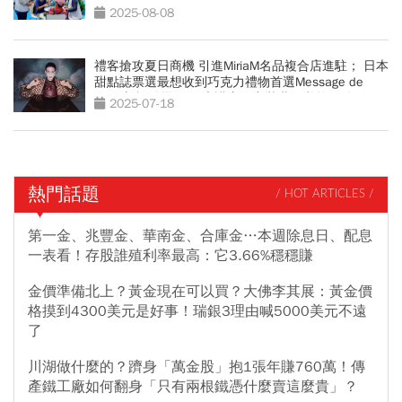
2025-08-08
禮客搶攻夏日商機 引進MiriaM名品複合店進駐； 日本
甜點誌票選最想收到巧克力禮物首選Message de
Rose新櫃登場； 健康講座解密壯世代逆齡關鍵
2025-07-18
熱門話題
/ HOT ARTICLES /
第一金、兆豐金、華南金、合庫金…本週除息日、配息
一表看！存股誰殖利率最高：它3.66%穩穩賺
金價準備北上？黃金現在可以買？大佛李其展：黃金價
格摸到4300美元是好事！瑞銀3理由喊5000美元不遠
了
川湖做什麼的？躋身「萬金股」抱1張年賺760萬！傳
產鐵工廠如何翻身「只有兩根鐵憑什麼賣這麼貴」？