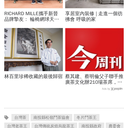
RICHARD MILLE攜手新晉
享居室內裝修 | 走進一個彷
品牌摯友： 輪椅網球天才
彿會 呼吸的家
新星MATTHEW KNOESEN
林百里珍稀收藏的最後歸宿
蔡其建、蔡明倫父子聯手推
廣茶文化辦210場茶席，寶
元紀之丘《萬茶盛典》週末
Ads by
開跑
台灣茶
南投縣松嶺鬥茶協會
冬片鬥茶王
台灣老茶王
台灣傳統炭焙烏龍茶王
南投縣政府
農委會