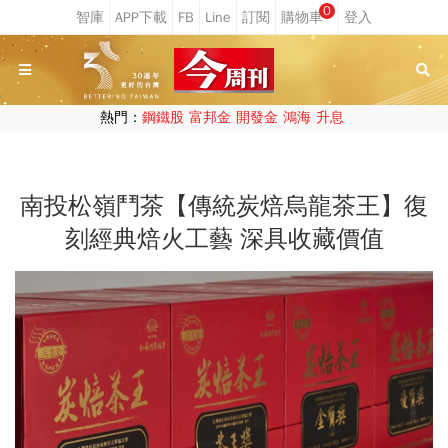
0
熱門：
鋼鐵股
富邦金
開發金
鴻海
升息
南投松嶺鬥茶【傳統炭焙烏龍茶王】復
刻經典焙火工藝 深具收藏價值