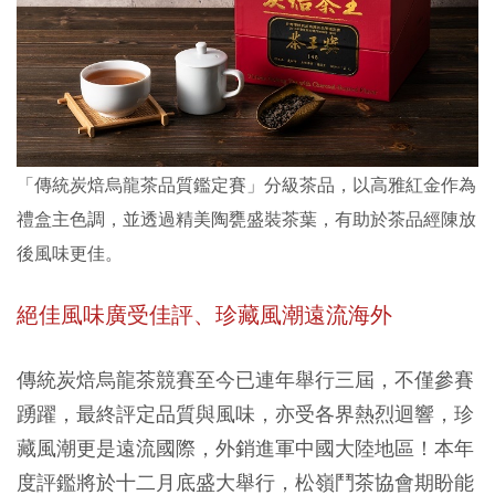
「傳統炭焙烏龍茶品質鑑定賽」分級茶品，以高雅紅金作為
禮盒主色調，並透過精美陶甕盛裝茶葉，有助於茶品經陳放
後風味更佳。
絕佳風味廣受佳評、珍藏風潮遠流海外
傳統炭焙烏龍茶競賽至今已連年舉行三屆，不僅參賽
踴躍，最終評定品質與風味，亦受各界熱烈迴響，珍
藏風潮更是遠流國際，外銷進軍中國大陸地區！本年
度評鑑將於十二月底盛大舉行，松嶺鬥茶協會期盼能