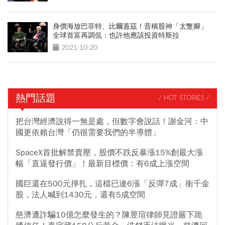
身價海放巴菲特、比爾蓋茲！昔稱股神「太蹩腳」
全球首富再調侃：也許他應該投資特斯拉
2021-10-20
熱門話題
/ HOT STORIES /
把台灣經濟說得一無是處，但數字會說話！謝金河：中
國更依賴台灣「仍很需要我們的半導體」
SpaceX首批解禁賣壓，股價不跌反暴漲15%創最大漲
幅「直逼發行價」！最新目標價：有6成上漲空間
國巨還在500元掙扎，這檔已連6漲「反彈7成」衝千金
股，法人喊到1430元，還有5成空間
慈濟遭詐騙10億怎麼發生的？陳昱瑄律師見證嚴下跪