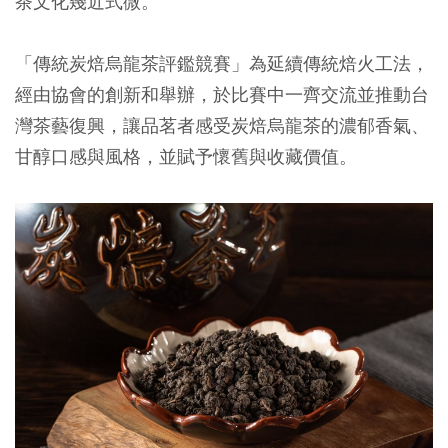
茶文化幾近式微。
「傳統炭焙烏龍茶評鑑競賽」為延續傳統焙火工法，
經由協會的創新和舉辦，於比賽中一齊交流並推動台
灣茶藝復興，讓品茗者感受炭焙烏龍茶的濃郁香氣、
甘醇口感與風格，並賦予懷舊與收藏價值。