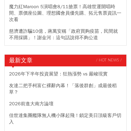
魔力紅Maroon 5演唱會8/11搶票！高雄世運開唱時
間、票價座位圖、理想國會員優先購、拓元售票資訊一
次看
慈濟遭詐騙10億，蔣萬安稱「政府買夠疫苗，民間就
不用採購」！謝金河：這句話說得不夠公道
最新文章
/ HOT NEWS /
2026年下半年投資展望：狂熱漲勢 vs 嚴峻現實
友達二把手柯富仁裸辭內幕！「落後群創」成最後稻
草？
2026前進大南方論壇
佳世達集團艦隊無人機小隊起飛！鎖定美日頂級客戶切
入