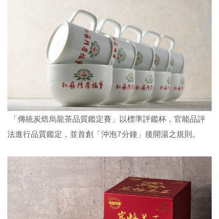
「傳統炭焙烏龍茶品質鑑定賽」以標準評鑑杯，官能品評
法進行品質鑑定，並首創「沖泡7分鐘」後開湯之規則。