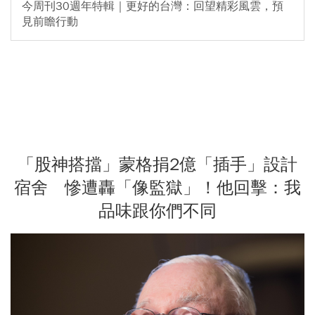
今周刊30週年特輯｜更好的台灣：回望精彩風雲，預
見前瞻行動
「股神搭擋」蒙格捐2億「插手」設計
宿舍 慘遭轟「像監獄」！他回擊：我
品味跟你們不同