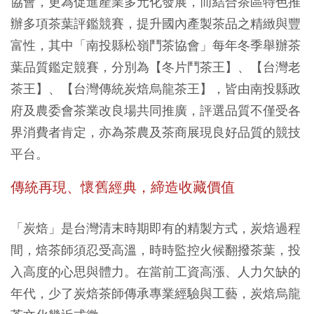
協會，更為促進產業多元化發展，而結合茶區特色推
辦多項茶葉評鑑競賽，提升國內產製茶品之精緻與豐
富性，其中「南投縣松嶺鬥茶協會」每年冬季舉辦茶
葉品質鑑定競賽，分別為【冬片鬥茶王】、【台灣老
茶王】、【台灣傳統炭焙烏龍茶王】，皆由南投縣政
府及農委會茶業改良場共同推廣，評選品質不僅受各
界消費者肯定，亦為茶農及茶商展現良好品質的競技
平台。
傳統再現、懷舊經典，締造收藏價值
「炭焙」是台灣清末時期即有的精製方式，炭焙過程
間，焙茶師須忍受高溫，時時監控火候翻撥茶葉，投
入高度的心思與體力。在當前工資高漲、人力欠缺的
年代，少了炭焙茶師傳承專業經驗與工藝，炭焙烏龍