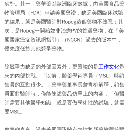
劣勢。其一，藥華藥以歐洲臨床數據，向美國食品藥
物管理局（FDA）申請美國藥證，缺乏美國臨床試驗
的結果，就是美國醫師對Ropeg這個藥物不熟悉；其
次，是Ropeg一開始並非治療PV的首選藥物，在「美
國國家癌症資訊網指引」（NCCN）過去的版本中，
優先度低於其他競爭藥物。
除競爭力缺乏的外部因素外，更嚴峻的是
工作文化
帶
來的內部挑戰。「以前，醫藥學術專員（MSL）與銷
售員的互動很少。」藥華藥董事長詹青柳解釋，銷售
員面對醫師時，僅能陳述藥品仿單上的內容，「但醫
師需要其他醫學知識，或是要做學術性的試驗，就需
要MSL。」
詹青柳直言，過去美國團隊雖有熱忱將新藥推薦給醫