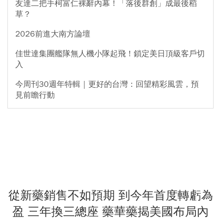
友達二把手柯富仁裸辭內幕！「落後群創」成最後稻
草？
2026前進大南方論壇
佳世達集團艦隊無人機小隊起飛！鎖定美日頂級客戶切
入
今周刊30週年特輯｜更好的台灣：回望精彩風雲，預
見前瞻行動
從新藥銷售不如預期 到今年首度轉虧為
盈 三年換三總座 藥華藥揭美國布局內