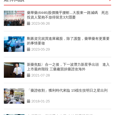
藥華藥(6446)股價幾乎腰斬...大股東一路減碼 死忠
投資人緊抱不放得留意3大隱憂
2023-06-26
剛募資完就買進庫藏股，除了護盤，藥華藥有更重要
的事情要做
2023-05-29
新藥焦點〉合一之後，下一波潛力新星爭出頭 進入
上市最終階段 三藥廠競拚藥證攻海外
2021-07-28
「藥證收割」獲利時代來臨 15檔生技明日之星出列
2018-01-25