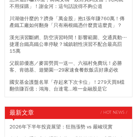
不用採購」！謝金河：這句話說得不夠公道
川湖做什麼的？躋身「萬金股」抱1張年賺760萬！傳
產鐵工廠如何翻身「只有兩根鐵憑什麼賣這麼貴」？
漢光演習斷網、防空演習時間！影響範圍、交通異動…
捷運台鐵高鐵公車停駛？城鎮韌性演習不配合最高罰
15萬
父親節優惠／麥當勞買一送一、六福村免費玩！必勝
客、肯德基、遊樂園…29家速食餐飲飯店好康必收
國安基金護盤名單「存起來下次卡位」！279天買8檔
翻倍賺百億：鴻海、台達電...唯一金融股是它
最新文章
/ HOT NEWS /
2026年下半年投資展望：狂熱漲勢 vs 嚴峻現實