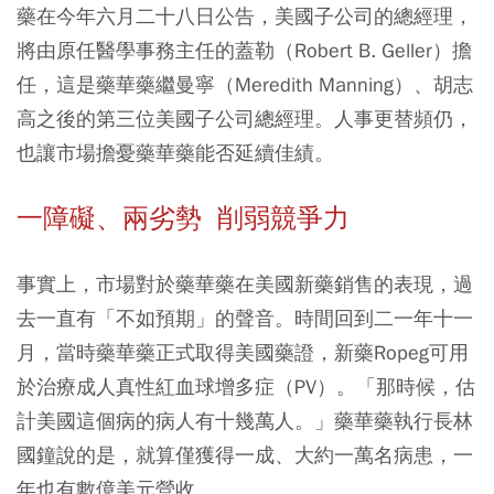
藥在今年六月二十八日公告，美國子公司的總經理，
將由原任醫學事務主任的蓋勒（Robert B. Geller）擔
任，這是藥華藥繼曼寧（Meredith Manning）、胡志
高之後的第三位美國子公司總經理。人事更替頻仍，
也讓市場擔憂藥華藥能否延續佳績。
一障礙、兩劣勢 削弱競爭力
事實上，市場對於藥華藥在美國新藥銷售的表現，過
去一直有「不如預期」的聲音。時間回到二一年十一
月，當時藥華藥正式取得美國藥證，新藥Ropeg可用
於治療成人真性紅血球增多症（PV）。「那時候，估
計美國這個病的病人有十幾萬人。」藥華藥執行長林
國鐘說的是，就算僅獲得一成、大約一萬名病患，一
年也有數億美元營收。