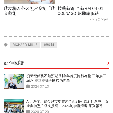
蔣友梅以心火無常發揚「蔣
技藝新篇 全新RM 64-01
道藝術」
COLNAGO 陀飛輪腕錶
Ads by
RICHARD MILLE
運動員
延伸閱讀
從新藥銷售不如預期 到今年首度轉虧為盈 三年換三
總座 藥華藥揭美國布局內幕
2024-07-10
AI、淨零、資金與市場布局全面到位 政府打造中小微
企業轉型升級支援網｜2026均衡臺灣週 系列報導
2026-07-29