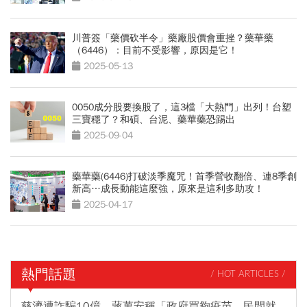
川普簽「藥價砍半令」藥廠股價會重挫？藥華藥
（6446）：目前不受影響，原因是它！
2025-05-13
0050成分股要換股了，這3檔「大熱門」出列！台塑
三寶穩了？和碩、台泥、藥華藥恐踢出
2025-09-04
藥華藥(6446)打破淡季魔咒！首季營收翻倍、連8季創
新高…成長動能這麼強，原來是這利多助攻！
2025-04-17
熱門話題
/ HOT ARTICLES /
慈濟遭詐騙10億，蔣萬安稱「政府買夠疫苗，民間就