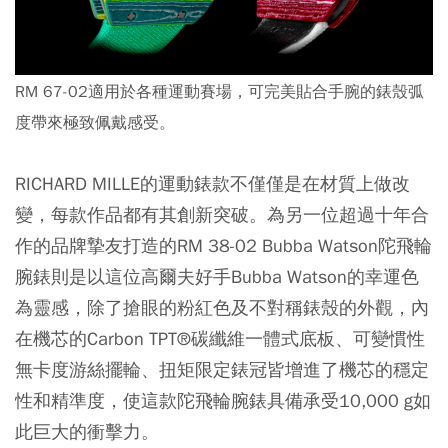
RM 67-02適用於各種運動賽場，可完美貼合手腕的錶殼弧
度帶來極致佩戴感受。
RICHARD MILLE的運動錶款不僅僅是在材質上做改
變，每款作品都有其創新突破。為另一位超過十年合
作的品牌摯友打造的RM 38-02 Bubba Watson陀飛輪
腕錶則是以這位高爾夫好手Bubba Watson的幸運色
為靈感，除了搶眼的粉紅色及不對稱錶殼的外觀，內
在機芯的Carbon TPT®碳纖維一體式底板、可變慣性
無卡度游絲擺輪、扭矩限定錶冠皆增進了機芯的穩定
性和精準度，使這款陀飛輪腕錶具備承受10,000 g如
此巨大的衝擊力。