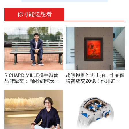
你可能還想看
RICHARD MILLE攜手新晉
趙無極畫作再上拍、作品價
品牌摯友： 輪椅網球天才
格曾成交20億！他用鮮紅
新星MATTHEW KNOESEN
色畫這幅「估價逾3億」…
一文認識「亞洲油畫一哥」