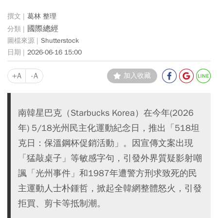
葛林 整理
國際總經
Shutterstock
2026-06-16 15:00
+A
-A
加入收藏
南韓星巴克（Starbucks Korea）在今年(2026
年) 5/18光州民主化運動紀念日，推出「518坦
克日：保溫鋼杯促銷活動」。因宣傳文案出現
「猛敲桌子」等敏感字句，引發外界質疑影射嘲
諷「光州事件」和1987年遭警方刑求致死的民
主運動人士朴鍾哲，掀起全韓網整體怒火，引發
拒買、剪卡等抵制潮。