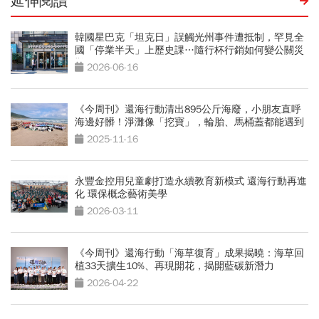
延伸閱讀
韓國星巴克「坦克日」誤觸光州事件遭抵制，罕見全
國「停業半天」上歷史課…隨行杯行銷如何變公關災
難？
2026-06-16
《今周刊》還海行動清出895公斤海廢，小朋友直呼
海邊好髒！淨灘像「挖寶」，輪胎、馬桶蓋都能遇到
2025-11-16
永豐金控用兒童劇打造永續教育新模式 還海行動再進
化 環保概念藝術美學
2026-03-11
《今周刊》還海行動「海草復育」成果揭曉：海草回
植33天擴生10%、再現開花，揭開藍碳新潛力
2026-04-22