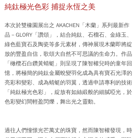
純鈦極光色彩 捕捉永恆之美
本次於雙橡園展出之 AKACHEN「木蘭」系列最新作
品－GLORY「讚頌」，結合純鈦、石榴石、金綠玉、
綠色藍寶石及陶瓷等多元素材，傳神展現木蘭即將綻
放的豐盈自信，歌頌大自然不可思議的生命力。作品
「橄欖石白鑽黃蜻蜓」則呈現了陳智權兒時的童年回
憶，將極簡的純鈦金屬蛻變羽化成為具有寶石光澤的
亮彩和變彩、成為蜻蜓的羽翼，透過申請專利的技術
「純鈦極光色彩」，綻放有如絲緞般的細膩啞光，於
色彩變幻間輕盈閃爍，舞出光之靈動。
過往人們憧憬光芒萬丈的珠寶，然而陳智權發現，時