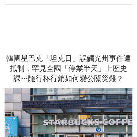
韓國星巴克「坦克日」誤觸光州事件遭
抵制，罕見全國「停業半天」上歷史
課…隨行杯行銷如何變公關災難？