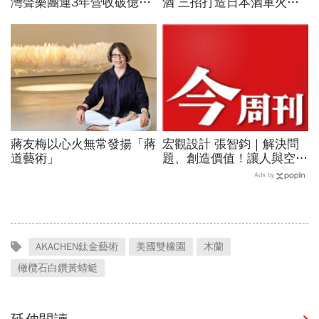
灣聲樂團連3年營收破億！
酒 三招打造日本酒軍火庫
台積電找它到熊本、施振榮
收服兩千餐廳 清酒門外漢
百場音樂會必到
躍前三大代理
蔣友梅以心火無常發揚「蔣
宏觀設計 張智鈞｜解決問
道藝術」
題、創造價值！讓人與空間
自然互動
Ads by
AKACHEN鈦金藝術
美國雙橡園
木蘭
橄欖石白鑽黃蜻蜓