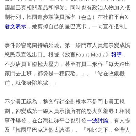
國星巴克相關產品和禮券。同時也有政治人物加入抵
制行列，韓國進步黨議員孫率（손솔）在社群平台X
發文表示
，她剪掉自己的星巴克卡，一同宣布抵制。
事件影響範圍持續延燒。第一線門市人員無奈變成憤
怒民眾宣洩出口。根據《放言Fount Media》
報導
，
不少店員面臨極大壓力，甚至有員工形容「每天踏出
家門去上班，都像是一種煎熬。」、「站在收銀機
前，就像身陷地獄。」
不少員工認為，整套行銷企劃根本不是門市員工規
劃，卻變成第一線人員承擔所有的怒火與羞辱！相關
事件爆發，在台灣社群平台也引發
一波討論
，有人提
及「韓國星巴克這個太誇張」、「相比之下，台灣人