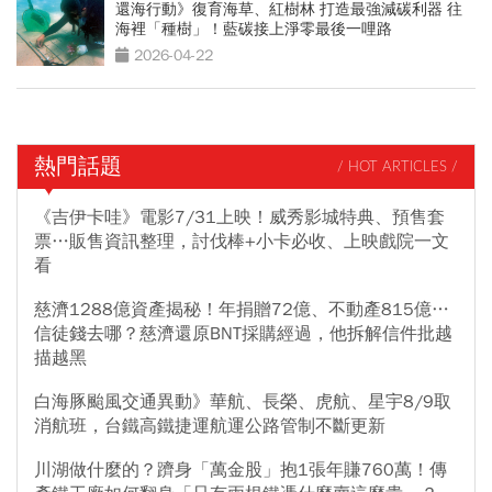
還海行動》復育海草、紅樹林 打造最強減碳利器 往
海裡「種樹」！藍碳接上淨零最後一哩路
2026-04-22
熱門話題
/ HOT ARTICLES /
《吉伊卡哇》電影7/31上映！威秀影城特典、預售套
票…販售資訊整理，討伐棒+小卡必收、上映戲院一文
看
慈濟1288億資產揭秘！年捐贈72億、不動產815億…
信徒錢去哪？慈濟還原BNT採購經過，他拆解信件批越
描越黑
白海豚颱風交通異動》華航、長榮、虎航、星宇8/9取
消航班，台鐵高鐵捷運航運公路管制不斷更新
川湖做什麼的？躋身「萬金股」抱1張年賺760萬！傳