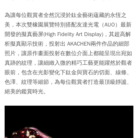
為讓每位觀賞者全然沉浸於鈦金藝術蘊藏的永恆之
美，本次雙橡園展覽特別搭配友達光電（AUO）最新
開發的擬真藝屏(High Fidelity Art Display)，其超高解
析擬真顯示技術，投射出 AKACHEN兩件作品的細部
照片，讓原作畫面投射在數位介面上都能呈現出宛如
真跡的紋理，讓細緻入微的精巧工藝更能躍然於觀者
眼前，包含在光影變化下鈦金與寶石的切面、線條、
色澤、紋理等細節，為每位觀賞者打造最頂級靜謐、
絕美的鑑賞時光。