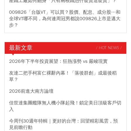
產鐵工廠如何翻身「只有兩根鐵憑什麼賣這麼貴」？
009826「台版VT」可以買？股價、配息、成分股…和
全球VT哪不同，為何連周冠男都說009826上市是邁大
步？
最新文章
/ HOT NEWS /
2026年下半年投資展望：狂熱漲勢 vs 嚴峻現實
友達二把手柯富仁裸辭內幕！「落後群創」成最後稻
草？
2026前進大南方論壇
佳世達集團艦隊無人機小隊起飛！鎖定美日頂級客戶切
入
今周刊30週年特輯｜更好的台灣：回望精彩風雲，預
見前瞻行動