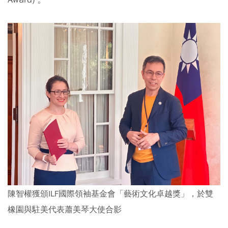
陳智權獲頒ILF國際領袖基金會「藝術文化卓越獎」，於雙
橡園與駐美代表蕭美琴大使合影