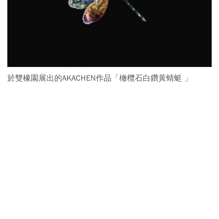
於雙橡園展出的AKACHEN作品「橄欖石白鑽黃蜻蜓 」