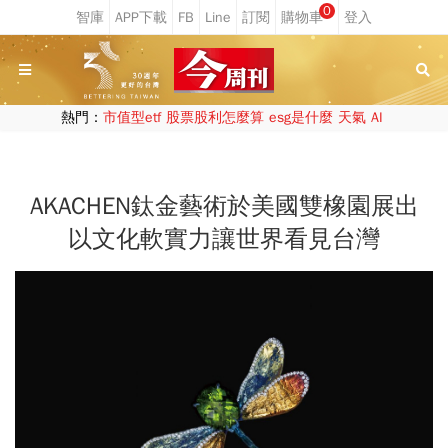
0
熱門：
市值型etf
股票股利怎麼算
esg是什麼
天氣
AI
AKACHEN鈦金藝術於美國雙橡園展出
以文化軟實力讓世界看見台灣