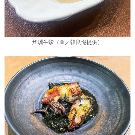
煙燻生蠔（圖／韓良憶提供）