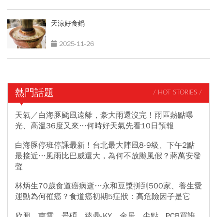
天涼好食鍋
2025-11-26
熱門話題
/ HOT STORIES /
天氣／白海豚颱風遠離，豪大雨還沒完！雨區熱點曝
光、高溫36度又來…何時好天氣先看10日預報
白海豚停班停課最新！台北最大陣風8-9級、下午2點
最接近…風雨比巴威還大，為何不放颱風假？蔣萬安發
聲
林炳生70歲食道癌病逝…永和豆漿拼到500家、養生愛
運動為何罹癌？食道癌初期5症狀：高危險因子是它
欣興、南電、景碩、臻鼎-KY、金居、尖點...PCB買誰