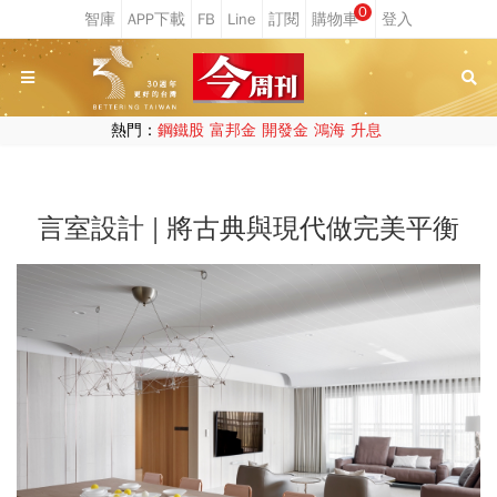
0
熱門：
鋼鐵股
富邦金
開發金
鴻海
升息
言室設計 | 將古典與現代做完美平衡