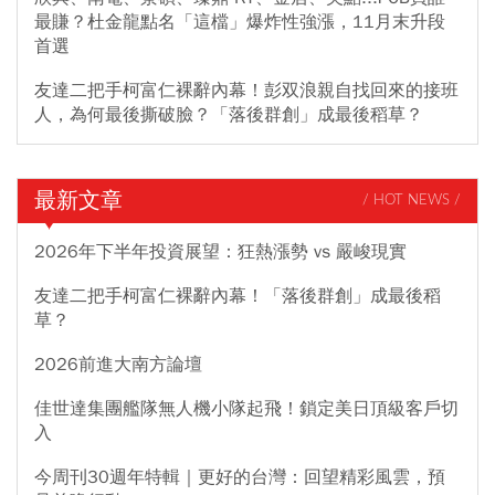
最賺？杜金龍點名「這檔」爆炸性強漲，11月末升段
首選
友達二把手柯富仁裸辭內幕！彭双浪親自找回來的接班
人，為何最後撕破臉？「落後群創」成最後稻草？
最新文章
/ HOT NEWS /
2026年下半年投資展望：狂熱漲勢 vs 嚴峻現實
友達二把手柯富仁裸辭內幕！「落後群創」成最後稻
草？
2026前進大南方論壇
佳世達集團艦隊無人機小隊起飛！鎖定美日頂級客戶切
入
今周刊30週年特輯｜更好的台灣：回望精彩風雲，預