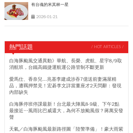
有台魂的米其林一星
2026-01-21
熱門話題
/ HOT ARTICLES /
白海豚颱風交通異動》華航、長榮、虎航、星宇8/9取
消航班，台鐵高鐵捷運航運公路管制不斷更新
愛馬仕、香奈兒...兆基李建成涉吞7億送前妻滿屋精
品，遭羈押禁見！宏碁李文詳當董座才2天閃辭：發現
內部缺失
白海豚停班停課最新！台北最大陣風8-9級、下午2點
最接近…風雨比巴威還大，為何不放颱風假？蔣萬安發
聲
天氣／白海豚颱風最新路徑圖「陸警準備」！豪大雨紫