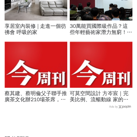
享居室內裝修 | 走進一個彷
30萬能買國際級作品？這
彿會 呼吸的家
些年輕藝術家潛力無窮！羅
芙奧：一開始別考慮賺不
賺，要用喜歡角度來買
蔡其建、蔡明倫父子聯手推
可莫空間設計 方岑宸｜完
廣茶文化辦210場茶席，寶
美比例、流暢動線 家的樣
元紀之丘《萬茶盛典》週末
子更舒適
Ads by
開跑