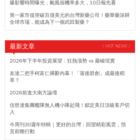
爆影響時間曝光，颱風假機率多大，10日報先看
第一家市值突破百億美元的台灣新藥公司！藥華藥深耕
全球市場，能成為下一個武田製藥？
最新文章
/ HOT NEWS /
2026年下半年投資展望：狂熱漲勢 vs 嚴峻現實
友達二把手柯富仁裸辭內幕！「落後群創」成最後稻
草？
2026前進大南方論壇
佳世達集團艦隊無人機小隊起飛！鎖定美日頂級客戶切
入
今周刊30週年特輯｜更好的台灣：回望精彩風雲，預
見前瞻行動