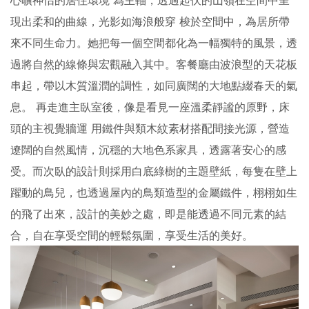
心曠神怡的居住環境 為主軸，透過起伏的山嶺在空間中呈
現出柔和的曲線，光影如海浪般穿 梭於空間中，為居所帶
來不同生命力。她把每一個空間都化為一幅獨特的風景，透
過將自然的線條與宏觀融入其中。客餐廳由波浪型的天花板
串起，帶以木質溫潤的調性，如同廣闊的大地點綴春天的氣
息。 再走進主臥室後，像是看見一座溫柔靜謐的原野，床
頭的主視覺牆運 用鐵件與類木紋素材搭配間接光源，營造
遼闊的自然風情，沉穩的大地色系家具，透露著安心的感
受。而次臥的設計則採用白底綠樹的主題壁紙，每隻在壁上
躍動的鳥兒，也透過屋內的鳥類造型的金屬鐵件，栩栩如生
的飛了出來，設計的美妙之處，即是能透過不同元素的結
合，自在享受空間的輕鬆氛圍，享受生活的美好。