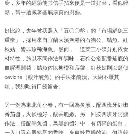
廚，多年的經驗使其信手拈來便是一道好菜，看似輕
鬆，當中蘊藏著基底厚實的廚藝。
好比說，去年被我選入「五○○盤」的「市場鮮魚三
重奏」，採用來自宜蘭大溪漁港的石狗公、鯖魚、紅
秋姑，皆非珍稀海魚。然而，一道菜三小碟分別依食
材特性，施以不同作法和調味：石狗公搭配番茄底的
血腥瑪麗醬；鯖魚佐以柳橙和蒔蘿；紅秋姑則以類似
ceviche（酸汁醃魚）的手法來醃漬。大廚不厭其
煩，我則吃得口齒留香。
另一例為東北角小卷，有一回為炙煎，配西班牙紅椒
番茄醬，火候極好，酸香脆嫩。另一回按西班牙阿嬤
作法，搭配墨魚醬，烏黑的醬汁中，有切碎的蛋白，
一入口還有股熟悉的香味，來自辣香腸的油，似這般