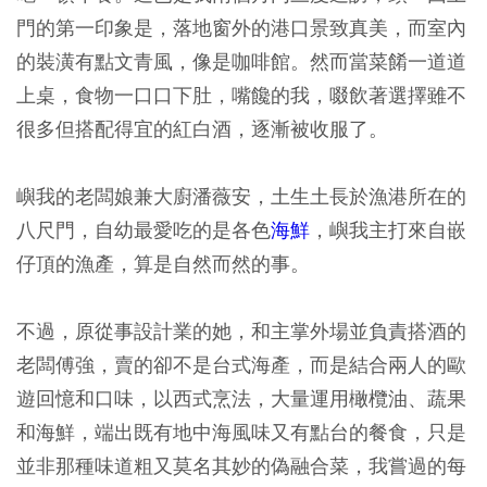
門的第一印象是，落地窗外的港口景致真美，而室內
的裝潢有點文青風，像是咖啡館。然而當菜餚一道道
上桌，食物一口口下肚，嘴饞的我，啜飲著選擇雖不
很多但搭配得宜的紅白酒，逐漸被收服了。
嶼我的老闆娘兼大廚潘薇安，土生土長於漁港所在的
八尺門，自幼最愛吃的是各色
海鮮
，嶼我主打來自嵌
仔頂的漁產，算是自然而然的事。
不過，原從事設計業的她，和主掌外場並負責搭酒的
老闆傅強，賣的卻不是台式海產，而是結合兩人的歐
遊回憶和口味，以西式烹法，大量運用橄欖油、蔬果
和海鮮，端出既有地中海風味又有點台的餐食，只是
並非那種味道粗又莫名其妙的偽融合菜，我嘗過的每