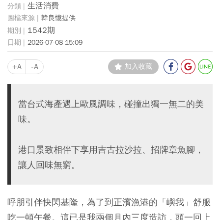
生活消費
韓良憶提供
1542期
2026-07-08 15:09
+A
-A
加入收藏
當台式海產遇上歐風調味，碰撞出獨一無二的美
味。
港口景致相伴下享用吉古拉沙拉、招牌章魚腳，
讓人回味無窮。
呼朋引伴快閃基隆，為了到正濱漁港的「嶼我」舒服
吃一頓午餐。這已是我兩個月內三度造訪，頭一回上