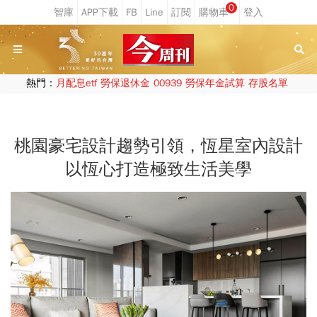
0
熱門：
月配息etf
勞保退休金
00939
勞保年金試算
存股名單
桃園豪宅設計趨勢引領，恆星室內設計
以恆心打造極致生活美學