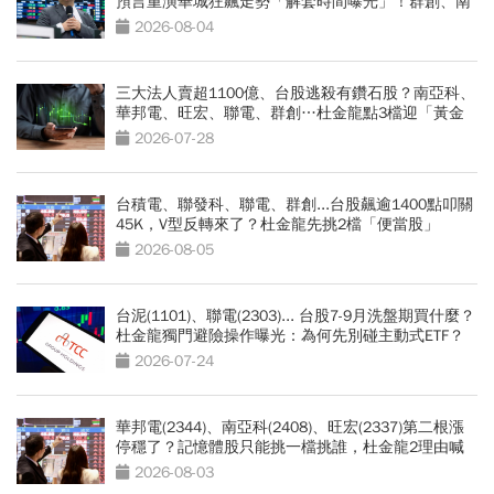
預言重演華城狂飆走勢「解套時間曝光」！群創、南
亞科也點名
2026-08-04
三大法人賣超1100億、台股逃殺有鑽石股？南亞科、
華邦電、旺宏、聯電、群創…杜金龍點3檔迎「黃金
坑」買點
2026-07-28
台積電、聯發科、聯電、群創...台股飆逾1400點叩關
45K，V型反轉來了？杜金龍先挑2檔「便當股」
2026-08-05
台泥(1101)、聯電(2303)... 台股7-9月洗盤期買什麼？
杜金龍獨門避險操作曝光：為何先別碰主動式ETF？
2026-07-24
華邦電(2344)、南亞科(2408)、旺宏(2337)第二根漲
停穩了？記憶體股只能挑一檔挑誰，杜金龍2理由喊
選它
2026-08-03