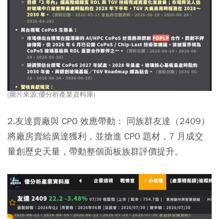
(圖片來源:優分析產業資料庫)
2.友達賣廠與 CPO 效應帶動：
同族群友達（2409）
將廠房賣給廣達獲利，並搶進 CPO 題材，7 月成交
量創歷史天量，帶動整個面板族群評價提升。