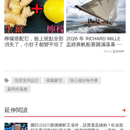
檸檬搭配它，臉上斑點全部
2026 年 RICHARD MILLE
消失了，小肚子都變平坦了
盃經典帆船賽圓滿落幕 經
典帆船競逐英倫海域 航海
Ads by
⼯藝、運動精神與永續理念
交織精彩 篇章
恆星室內設計
桃園豪宅
恆心做好每件事
蒙馬特風格
延伸閱讀
國巨(2327)股價腰斬又漲停，該賣還是續抱？杜金龍