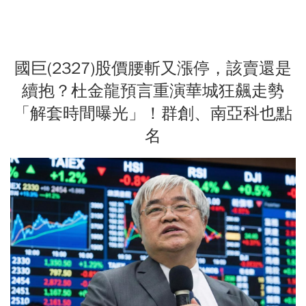
國巨(2327)股價腰斬又漲停，該賣還是
續抱？杜金龍預言重演華城狂飆走勢
「解套時間曝光」！群創、南亞科也點
名