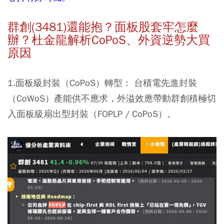
群創(3481)還能抱？面板股套牢怎麼
辦？杜金龍解析CoPoS、外資逆勢大買
原因
1.面板級封裝（CoPoS）轉型：
台積電先進封裝
（CoWoS）產能供不應求，外溢效應帶動群創積極切
入面板級扇出型封裝（FOPLP / CoPoS）。