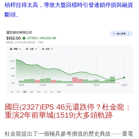
槓桿拉得太高，導致大盤回檔時引發連鎖停損與融資
斷頭。
國巨(2327)EPS 46元還跌停？杜金龍：
重演2年前華城(1519)大多頭軌跡
杜金龍提出了一個極具參考價值的歷史典故——重電