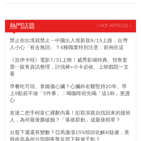
熱門話題
/ HOT ARTICLES /
禁止你出境就禁止…中國出入境新規9/15上路，台灣
人小心「有去無回」？4種職業特別注意：前例在這
《吉伊卡哇》電影7/31上映！威秀影城特典、預售套
票…販售資訊整理，討伐棒+小卡必收、上映戲院一文
看
早餐吃可頌、拿鐵傷心臟？心臟科名醫堅持20年、早
上9點前不做「5件事」：喝咖啡前先喝「這1杯」更護
心
友達二把手柯富仁裸辭內幕！彭双浪親自找回來的接班
人，為何最後撕破臉？「落後群創」成最後稻草？
台股下週還有變數？亞馬遜漲15%領頭化解AI疑慮，美
股收高為何台指期夜盤反而下殺逾千點？