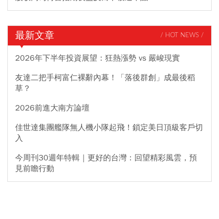
最新文章
/ HOT NEWS /
2026年下半年投資展望：狂熱漲勢 vs 嚴峻現實
友達二把手柯富仁裸辭內幕！「落後群創」成最後稻
草？
2026前進大南方論壇
佳世達集團艦隊無人機小隊起飛！鎖定美日頂級客戶切
入
今周刊30週年特輯｜更好的台灣：回望精彩風雲，預
見前瞻行動