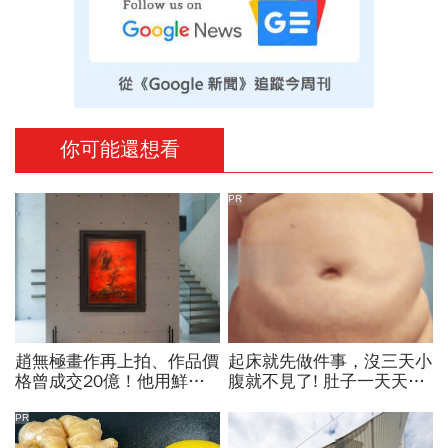
你可能還想看
PR
趙無極畫作再上拍、作品價
起床就先做件事，沒三天小
格曾成交20億！他用鮮紅
腹就不見了! 肚子一天天變
色畫這幅「估價逾3億」…
小！
一文認識「亞洲油畫一哥」
PR