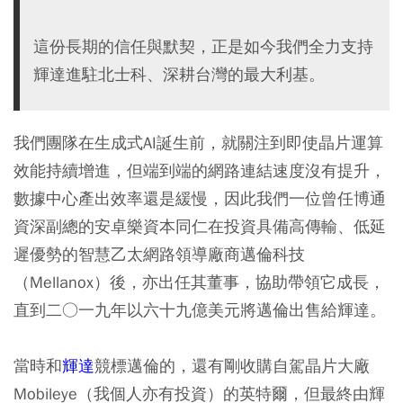
這份長期的信任與默契，正是如今我們全力支持
輝達進駐北士科、深耕台灣的最大利基。
我們團隊在生成式AI誕生前，就關注到即使晶片運算
效能持續增進，但端到端的網路連結速度沒有提升，
數據中心產出效率還是緩慢，因此我們一位曾任博通
資深副總的安卓樂資本同仁在投資具備高傳輸、低延
遲優勢的智慧乙太網路領導廠商邁倫科技
（Mellanox）後，亦出任其董事，協助帶領它成長，
直到二○一九年以六十九億美元將邁倫出售給輝達。
當時和
輝達
競標邁倫的，還有剛收購自駕晶片大廠
Mobileye（我個人亦有投資）的英特爾，但最終由輝