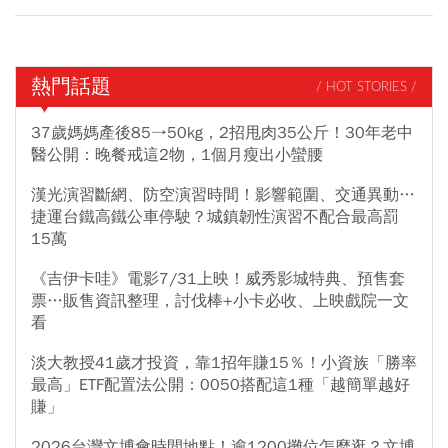
熱門話題
/ HOT STORIES /
37歲媽媽產後85→50kg，2招甩肉35公斤！30年老中
醫公開：晚餐戒這2物，1個月瘦出小蠻腰
漢光演習斷網、防空演習時間！影響範圍、交通異動…
捷運台鐵高鐵公車停駛？城鎮韌性演習不配合最高罰
15萬
《吉伊卡哇》電影7/31上映！威秀影城特典、預售套
票…販售資訊整理，討伐棒+小卡必收、上映戲院一文
看
淡大教授41歲才投資，靠1招年賺15％！小資族「勝率
最高」ETF配置法公開：0050搭配這1種「越簡單越好
賺」
2026台灣文博會時間地點！逾1200攤位怎麼逛？文博