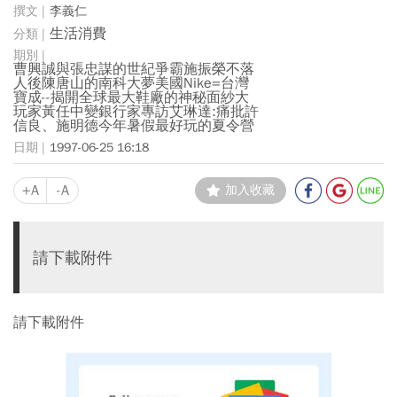
李義仁
生活消費
曹興誠與張忠謀的世紀爭霸施振榮不落
人後陳唐山的南科大夢美國Nike=台灣
寶成--揭開全球最大鞋廠的神秘面紗大
玩家黃任中變銀行家專訪艾琳達:痛批許
信良、施明德今年暑假最好玩的夏令營
1997-06-25 16:18
+A
-A
加入收藏
請下載附件
請下載附件