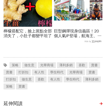
檸檬搭配它，臉上斑點全部
巨型鋼彈現身信義區！20
消失了，小肚子都變平坦了
個人氣IP登場，航海王、哥
吉拉、七龍珠、寶可夢…盤
Ads by
點打卡熱點，活動只到這天
策略
做生意
光華商場
薄利多銷
喜歡
賣書
賣書
打折扣
有人性
學生時代
光華商場
賣書
打折扣
做生意
喜歡
有人性
學生時代
薄利多銷
策略
賣書
延伸閱讀