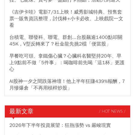
拉、七龍珠、寶可夢…盤點打卡熱點，活動只到這天
《吉伊卡哇》電影7/31上映！威秀影城特典、預售套
票…販售資訊整理，討伐棒+小卡必收、上映戲院一文
看
台積電、聯發科、聯電、群創...台股飆逾1400點叩關
45K，V型反轉來了？杜金龍先挑2檔「便當股」
早餐吃可頌、拿鐵傷心臟？心臟科名醫堅持20年、早
上9點前不做「5件事」：喝咖啡前先喝「這1杯」更護
心
AI股神一夕之間跌落神壇！他上半年狂賺439%報酬，7
月慘爆倉「不再用槓桿炒股」
最新文章
/ HOT NEWS /
2026年下半年投資展望：狂熱漲勢 vs 嚴峻現實