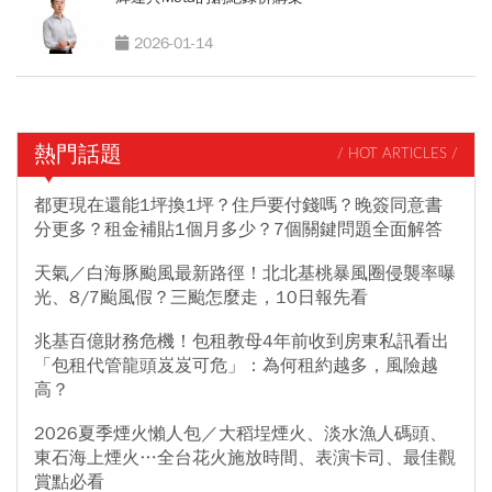
2026-01-14
熱門話題
/ HOT ARTICLES /
都更現在還能1坪換1坪？住戶要付錢嗎？晚簽同意書
分更多？租金補貼1個月多少？7個關鍵問題全面解答
天氣／白海豚颱風最新路徑！北北基桃暴風圈侵襲率曝
光、8/7颱風假？三颱怎麼走，10日報先看
兆基百億財務危機！包租教母4年前收到房東私訊看出
「包租代管龍頭岌岌可危」：為何租約越多，風險越
高？
2026夏季煙火懶人包／大稻埕煙火、淡水漁人碼頭、
東石海上煙火…全台花火施放時間、表演卡司、最佳觀
賞點必看