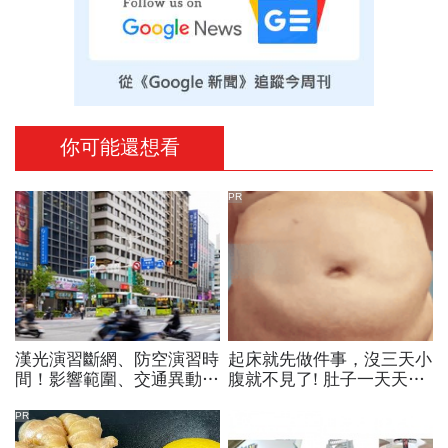
你可能還想看
PR
漢光演習斷網、防空演習時
起床就先做件事，沒三天小
間！影響範圍、交通異動…
腹就不見了! 肚子一天天變
捷運台鐵高鐵公車停駛？城
小！
鎮韌性演習不配合最高罰
PR
15萬