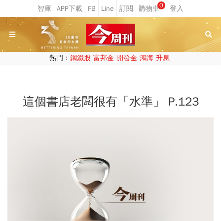
0
熱門：
鋼鐵股
富邦金
開發金
鴻海
升息
這個書店老闆很有「水準」 P.123