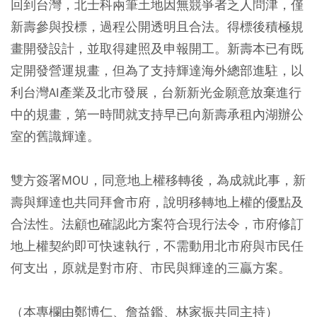
回到台灣，北士科兩筆土地因無競爭者乏人問津，僅
新壽參與投標，過程公開透明且合法。得標後積極規
畫開發設計，並取得建照及申報開工。新壽本已有既
定開發營運規畫，但為了支持輝達海外總部進駐，以
利台灣AI產業及北市發展，台新新光金願意放棄進行
中的規畫，第一時間就支持早已向新壽承租內湖辦公
室的舊識輝達。
雙方簽署MOU，同意地上權移轉後，為成就此事，新
壽與輝達也共同拜會市府，說明移轉地上權的優點及
合法性。法顧也確認此方案符合現行法令，市府修訂
地上權契約即可快速執行，不需動用北市府與市民任
何支出，原就是對市府、市民與輝達的三贏方案。
（本專欄由鄭博仁、詹益鑑、林家振共同主持）