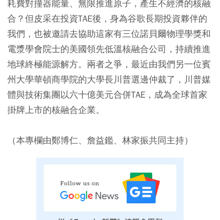
耗費對撞器能量、無限推進原子，產生不經濟的核融
合？但皮采在投資TAE後，身為谷歌長期投資夥伴的
我們，也被邀請去協助這家有三位諾貝爾物理學獎和
電漿學會院士的美國領先低溫核融合公司，持續推進
地球終極能源解方。兩者之爭，最近由我們另一位賓
州大學華頓商學院的大學長川普選邊仲裁了，川普媒
體與技術集團以六十億美元合併TAE，成為全球首家
掛牌上市的核融合企業。
（本專欄由鄭博仁、詹益鑑、林家振共同主持）