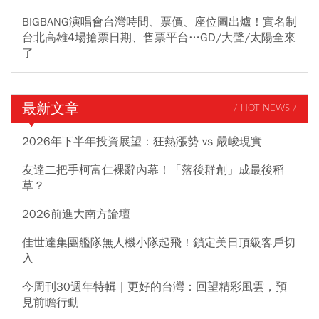
BIGBANG演唱會台灣時間、票價、座位圖出爐！實名制
台北高雄4場搶票日期、售票平台…GD/大聲/太陽全來
了
最新文章
/ HOT NEWS /
2026年下半年投資展望：狂熱漲勢 vs 嚴峻現實
友達二把手柯富仁裸辭內幕！「落後群創」成最後稻
草？
2026前進大南方論壇
佳世達集團艦隊無人機小隊起飛！鎖定美日頂級客戶切
入
今周刊30週年特輯｜更好的台灣：回望精彩風雲，預
見前瞻行動