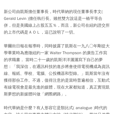
新公司由凱斯擔任董事長，時代華納的現任董事長李文(
Gerald Levin )擔任執行長。雖然雙方說這是一樁平等合
併，但是美國線上占股五五％，而且，新公司在紐約證交所
的上市代碼是ＡＯＬ，這已說明了一切。
華爾街日報在報導時，同時披露了凱斯在一九八○年剛從大
學畢業時為應徵紐約一家 Walter Thompson 的廣告工作寫
的求職書， 當時二十一歲的凱斯洋洋灑灑寫下自己的夢
想：「我深信，在通訊科技的進步將會使得電視機成為資訊
線、報紙、學校、電腦、公投機器和型錄。」凱斯當年沒有
獲得那份工作。不過，值得注意的是當時普遍相信，互動式
有線電視會是最先進的媒體，現在大家都知道，真正實現凱
斯夢想的新媒體叫做「網際網路」。
時代華納是什麼？有人形容它是類比式( analogue )時代的