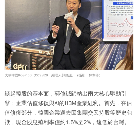
大華韓國KOSPI50（009829）經理人郭修誠。（攝影：林韋伶）
談起韓股的基本面，郭修誠歸納出兩大核心驅動引
擎：企業估值修復與AI的HBM產業紅利。首先，在估
值修復部分，韓國企業過去因集團交叉持股等歷史包
袱，現金股息殖利率僅約1.5%至2%，遠低於台灣。