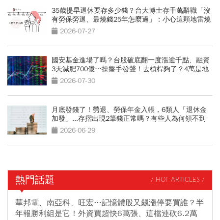
35歲提早退休要存多少錢？台大博士存千萬辭職「沒
有勞保勞退、最燒錢25年怎麼過」：小心這顆地雷燒
光存款
2026-07-27
國安基金進場了嗎？台股破底翻一度漲逾千點、融資
3天減肥700億…操盤手發聲！去槓桿夠了？4萬是地
板？
2026-07-30
月底發錢了！勞退、勞保年金入帳，6類人「退休金
加發」...存摺出現2筆錢正常嗎？有些人為何領不到
2026-06-29
熱門話題
/ HOT ARTICLES /
華邦電、南亞科、旺宏…記憶體股又飆漲停要買誰？半
年報勝利組是它！外資買超快6萬張、這檔連砍6.2萬