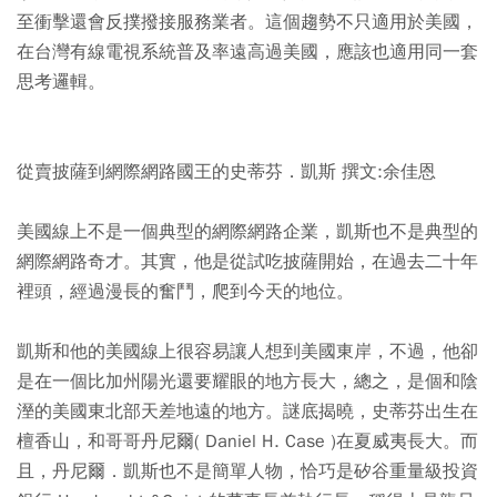
至衝擊還會反撲撥接服務業者。這個趨勢不只適用於美國，
在台灣有線電視系統普及率遠高過美國，應該也適用同一套
思考邏輯。
從賣披薩到網際網路國王的史蒂芬．凱斯 撰文:余佳恩
美國線上不是一個典型的網際網路企業，凱斯也不是典型的
網際網路奇才。其實，他是從試吃披薩開始，在過去二十年
裡頭，經過漫長的奮鬥，爬到今天的地位。
凱斯和他的美國線上很容易讓人想到美國東岸，不過，他卻
是在一個比加州陽光還要耀眼的地方長大，總之，是個和陰
溼的美國東北部天差地遠的地方。謎底揭曉，史蒂芬出生在
檀香山，和哥哥丹尼爾( Daniel H. Case )在夏威夷長大。而
且，丹尼爾．凱斯也不是簡單人物，恰巧是矽谷重量級投資