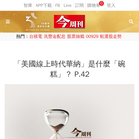
0
熱門：
台積電
兆豐金配息
股票抽籤
00929
航運股走勢
「美國線上時代華納」是什麼「碗
糕」？ P.42