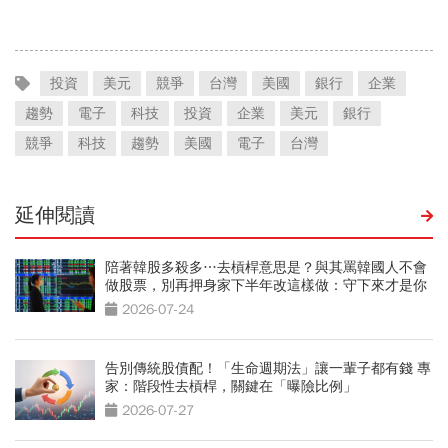
15萬
投資
美元
競爭
台灣
美國
銀行
企業
趨勢
電子
科技
投資
企業
美元
銀行
競爭
科技
趨勢
美國
電子
台灣
延伸閱讀
陪著韓股多殺多…去槓桿意思是？與其罵韓國人不會
做股票，別再押身家下半年改這樣做：守下來才是你
的錢
2026-07-24
告別傳統股債配！「生命週期法」讓一輩子都有錢 專
家：階段性去槓桿，關鍵在「曝險比例」
2026-07-27