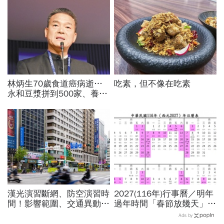
林炳生70歲食道癌病逝…
吃素，但不像在吃素
永和豆漿拼到500家、養生
愛運動為何罹癌？食道癌初
期5症狀：高危險因子是它
漢光演習斷網、防空演習時
2027(116年)行事曆／明年
間！影響範圍、交通異動…
過年時間「春節放幾天」、
捷運台鐵高鐵公車停駛？城
寒假時間暑假日期？連假3
Ads by
鎮韌性演習不配合最高罰
天以上有9個：請假懶人包