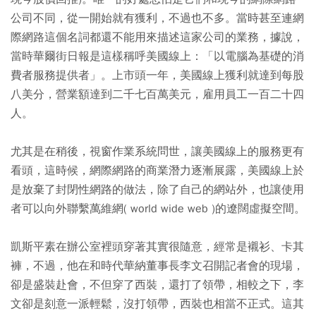
公司不同，從一開始就有獲利，不過也不多。當時甚至連網
際網路這個名詞都還不能用來描述這家公司的業務，據說，
當時華爾街日報是這樣稱呼美國線上：「以電腦為基礎的消
費者服務提供者」。上市頭一年，美國線上獲利就達到每股
八美分，營業額達到二千七百萬美元，雇用員工一百二十四
人。
尤其是在稍後，視窗作業系統問世，讓美國線上的服務更有
看頭，這時候，網際網路的商業潛力逐漸展露，美國線上於
是放棄了封閉性網路的做法，除了自己的網站外，也讓使用
者可以向外聯繫萬維網( world wide web )的遼闊虛擬空間。
凱斯平素在辦公室裡頭穿著其實很隨意，經常是襯衫、卡其
褲，不過，他在和時代華納董事長李文召開記者會的現場，
卻是盛裝赴會，不但穿了西裝，還打了領帶，相較之下，李
文卻是刻意一派輕鬆，沒打領帶，西裝也相當不正式。這其