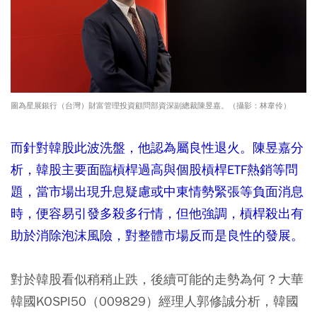
圖為星展銀行（台灣）財富管理投資顧問部資深副總裁陳昱嘉。（攝影：林韋伶）
而針對韓股此波洗盤，他認為屬良性退火。陳昱嘉分
析，韓股主要面臨槓桿過高與個股槓桿ETF熱銷等問
題，當市場出現升息疑慮或中東情勢緊張等負面消息
時，便容易引發多殺多行情，但他強調，槓桿殺出有
助於消除泡沫風險，對整體市場反而是良性的發展。
對於韓股看似稍稍止跌，後續可能的走勢為何？大華
韓國KOSPI50（009829）經理人郭修誠分析，韓國