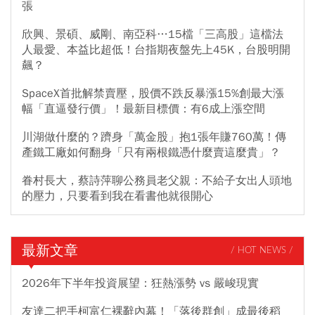
張
欣興、景碩、威剛、南亞科…15檔「三高股」這檔法
人最愛、本益比超低！台指期夜盤先上45K，台股明開
飆？
SpaceX首批解禁賣壓，股價不跌反暴漲15%創最大漲
幅「直逼發行價」！最新目標價：有6成上漲空間
川湖做什麼的？躋身「萬金股」抱1張年賺760萬！傳
產鐵工廠如何翻身「只有兩根鐵憑什麼賣這麼貴」？
眷村長大，蔡詩萍聊公務員老父親：不給子女出人頭地
的壓力，只要看到我在看書他就很開心
最新文章
/ HOT NEWS /
2026年下半年投資展望：狂熱漲勢 vs 嚴峻現實
友達二把手柯富仁裸辭內幕！「落後群創」成最後稻