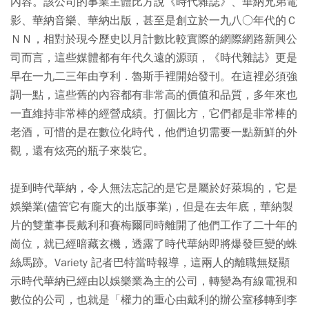
內容。該公司的事業主體比方說《時代雜誌》、華納兄弟電
影、華納音樂、華納出版，甚至是創立於一九八○年代的Ｃ
ＮＮ，相對於現今歷史以月計數比較實際的網際網路新興公
司而言，這些媒體都有年代久遠的源頭，《時代雜誌》更是
早在一九二三年由亨利．魯斯手裡開始發刊。在這裡必須強
調一點，這些舊的內容都有非常高的價值和品質，多年來也
一直維持非常棒的經營成績。打個比方，它們都是非常棒的
老酒，可惜的是在數位化時代，他們迫切需要一點新鮮的外
觀，還有炫亮的瓶子來裝它。
提到時代華納，令人無法忘記的是它是屬於好萊塢的，它是
娛樂業(儘管它有龐大的出版事業)，但是在去年底，華納製
片的雙董事長戴利和賽梅爾同時離開了他們工作了二十年的
崗位，就已經暗藏玄機，透露了時代華納即將爆發巨變的蛛
絲馬跡。Variety 記者巴特當時報導，這兩人的離職無疑顯
示時代華納已經由以娛樂業為主的公司，轉變為有線電視和
數位的公司，也就是「權力的重心由戴利的辦公室移轉到李