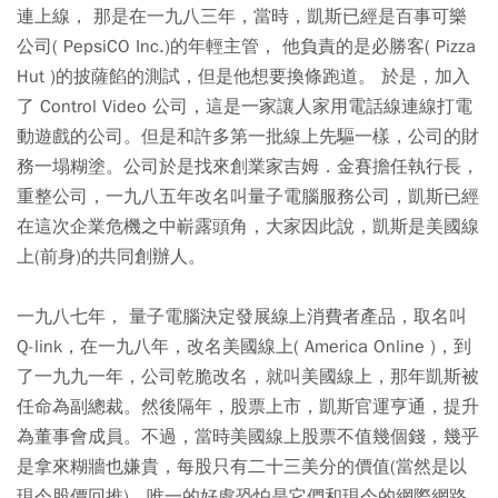
連上線， 那是在一九八三年，當時，凱斯已經是百事可樂
公司( PepsiCO Inc.)的年輕主管， 他負責的是必勝客( Pizza
Hut )的披薩餡的測試，但是他想要換條跑道。 於是，加入
了 Control Video 公司，這是一家讓人家用電話線連線打電
動遊戲的公司。但是和許多第一批線上先驅一樣，公司的財
務一塌糊塗。公司於是找來創業家吉姆．金賽擔任執行長，
重整公司，一九八五年改名叫量子電腦服務公司，凱斯已經
在這次企業危機之中嶄露頭角，大家因此說，凱斯是美國線
上(前身)的共同創辦人。
一九八七年， 量子電腦決定發展線上消費者產品，取名叫
Q-link，在一九八年，改名美國線上( America Online )，到
了一九九一年，公司乾脆改名，就叫美國線上，那年凱斯被
任命為副總裁。然後隔年，股票上市，凱斯官運亨通，提升
為董事會成員。不過，當時美國線上股票不值幾個錢，幾乎
是拿來糊牆也嫌貴，每股只有二十三美分的價值(當然是以
現今股價回推)。唯一的好處恐怕是它們和現今的網際網路