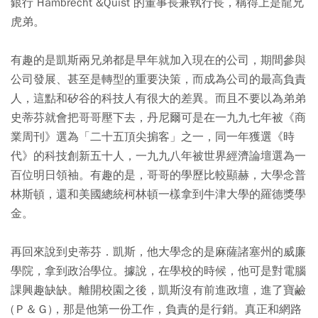
銀行 Hambrecht &Quist 的董事長兼執行長，稱得上是龍兄
虎弟。
有趣的是凱斯兩兄弟都是早年就加入現在的公司，期間參與
公司發展、甚至是轉型的重要決策，而成為公司的最高負責
人，這點和矽谷的科技人有很大的差異。而且不要以為弟弟
史蒂芬就會把哥哥壓下去，丹尼爾可是在一九九七年被《商
業周刊》選為「二十五頂尖掮客」之一，同一年獲選《時
代》的科技創新五十人，一九九八年被世界經濟論壇選為一
百位明日領袖。有趣的是，哥哥的學歷比較顯赫，大學念普
林斯頓，還和美國總統柯林頓一樣拿到牛津大學的羅德獎學
金。
再回來說到史蒂芬．凱斯，他大學念的是麻薩諸塞州的威廉
學院，拿到政治學位。據說，在學校的時候，他可是對電腦
課興趣缺缺。離開校園之後，凱斯沒有前進政壇，進了寶鹼
(Ｐ＆Ｇ)，那是他第一份工作，負責的是行銷。真正和網路