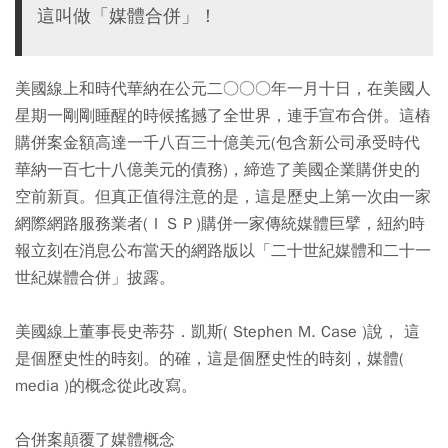
這叫做「媒體合併」！
美國線上和時代華納在公元二○○○年一月十日，在美國人
星期一剛剛睡醒的時候搖撼了全世界，連手宣布合併。這樁
購併案金額高達一千八百三十億美元(包含新公司承受時代
華納一百七十八億美元的債務)，締造了美國企業購併史的
空前新頁。但真正值得注意的是，這是歷史上第一次由一家
網際網路服務業者(ＩＳＰ)購併一家傳統媒體巨擘，紐約時
報立刻在消息公布當天的網路版以「二十世紀媒體和二十一
世紀媒體合併」披露。
美國線上董事長史蒂芬．凱斯( Stephen M. Case )說， 這
是個歷史性的時刻。的確，這是個歷史性的時刻，媒體(
media )的概念從此改寫。
合併案顛覆了媒體概念