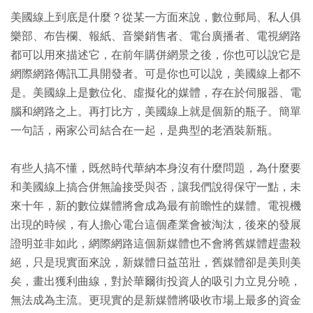
美國線上到底是什麼？從某一方面來說，數位郵局、私人俱
樂部、布告欄、報紙、音樂銷售者、電台廣播者、電視網路
都可以用來描述它，在前年購併網景之後，你也可以說它是
網際網路傳訊工具開發者。可是你也可以說，美國線上都不
是。美國線上是數位化、虛擬化的媒體，存在於伺服器、電
腦和網路之上。再打比方，美國線上就是個新的瓶子。簡單
一句話，兩家公司結合在一起，是典型的老酒裝新瓶。
有些人搞不懂，既然時代華納本身沒有什麼問題，為什麼要
和美國線上搞合併無論接受與否，讓我們說得保守一點，未
來十年，新的數位媒體將會成為最有前瞻性的媒體。電視機
出現的時候，有人擔心電台這個產業會被淘汰，後來的發展
證明並非如此，網際網路這個新媒體也不會將舊媒體趕盡殺
絕，只是現實面來說，新媒體日益茁壯，舊媒體卻是美則美
矣，畫出獲利曲線，對於華爾街投資人的吸引力立見分曉，
無法成為主流。更現實的是新媒體將吸收市場上最多的資金