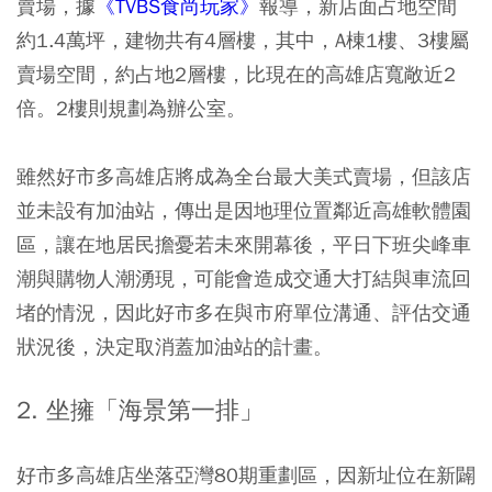
賣場，據
《TVBS食尚玩家》
報導，新店面占地空間
約1.4萬坪，建物共有4層樓，其中，
A棟1樓、3樓屬
賣場空間，約占地2層樓，比現在的高雄店寬敞近2
倍。
2樓則規劃為辦公室。
雖然好市多高雄店將成為全台最大美式賣場，但該店
並未設有加油站
，傳出是因地理位置鄰近高雄軟體園
區，讓在地居民擔憂若未來開幕後，平日下班尖峰車
潮與購物人潮湧現，可能會造成交通大打結與車流回
堵的情況，因此好市多在與市府單位溝通、評估交通
狀況後，決定取消蓋加油站的計畫。
2. 坐擁「海景第一排」
好市多高雄店坐落亞灣80期重劃區，因新址位在新闢