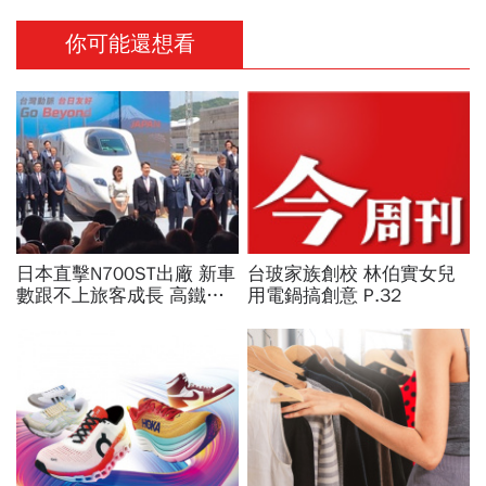
你可能還想看
日本直擊N700ST出廠 新車
台玻家族創校 林伯實女兒
數跟不上旅客成長 高鐵遇3
用電鍋搞創意 P.32
大挑戰 專家籲合理調整票
價