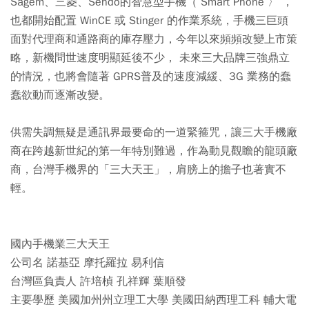
Sagem、三菱、Sendo的智慧型手機（ Smart Phone 〉 ，
也都開始配置 WinCE 或 Stinger 的作業系統，手機三巨頭
面對代理商和通路商的庫存壓力，今年以來頻頻改變上市策
略，新機問世速度明顯延後不少， 未來三大品牌三強鼎立
的情況，也將會隨著 GPRS普及的速度減緩、3G 業務的蠢
蠢欲動而逐漸改變。
供需失調無疑是通訊界最要命的一道緊箍咒，讓三大手機廠
商在跨越新世紀的第一年特別難過，作為動見觀瞻的龍頭廠
商，台灣手機界的「三大天王」，肩膀上的擔子也著實不
輕。
國內手機業三大天王
公司名 諾基亞 摩托羅拉 易利信
台灣區負責人 許培楨 孔祥輝 葉順發
主要學歷 美國加州州立理工大學 美國田納西理工科 輔大電