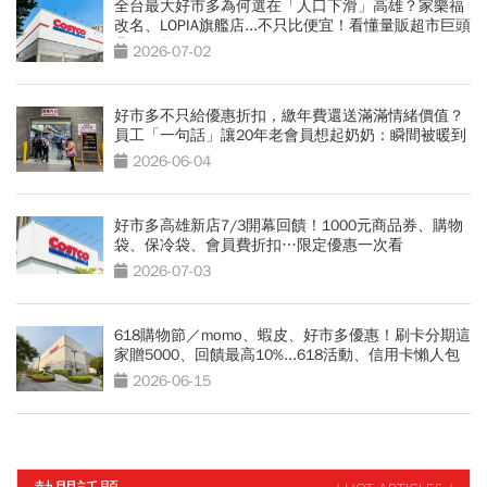
全台最大好市多為何選在「人口下滑」高雄？家樂福
改名、LOPIA旗艦店...不只比便宜！看懂量販超市巨頭
背後盤算
2026-07-02
好市多不只給優惠折扣，繳年費還送滿滿情緒價值？
員工「一句話」讓20年老會員想起奶奶：瞬間被暖到
了
2026-06-04
好市多高雄新店7/3開幕回饋！1000元商品券、購物
袋、保冷袋、會員費折扣…限定優惠一次看
2026-07-03
618購物節／momo、蝦皮、好市多優惠！刷卡分期這
家贈5000、回饋最高10%...618活動、信用卡懶人包
2026-06-15