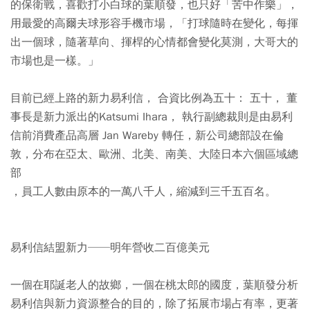
的保衛戰，喜歡打小白球的葉順發，也只好「苦中作樂」，
用最愛的高爾夫球形容手機市場，「打球隨時在變化，每揮
出一個球，隨著草向、揮桿的心情都會變化莫測，大哥大的
市場也是一樣。」
目前已經上路的新力易利信， 合資比例為五十： 五十， 董
事長是新力派出的Katsumi Ihara， 執行副總裁則是由易利
信前消費產品高層 Jan Wareby 轉任，新公司總部設在倫
敦，分布在亞太、歐洲、北美、南美、大陸日本六個區域總
部
，員工人數由原本的一萬八千人，縮減到三千五百名。
易利信結盟新力──明年營收二百億美元
一個在耶誕老人的故鄉，一個在桃太郎的國度，葉順發分析
易利信與新力資源整合的目的，除了拓展市場占有率，更著