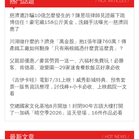
熱門話題
/ HOT ARTICLES /
慈濟遭詐騙10億怎麼發生的？陳昱瑄律師見證嚴下跪
博信任！豪宅藏158公斤黃金，洗錢手法曝光…慈濟回
應了
川湖做什麼的？躋身「萬金股」抱1張年賺760萬！傳
產鐵工廠如何翻身「只有兩根鐵憑什麼賣這麼貴」？
父親節優惠／麥當勞買一送一、六福村免費玩！必勝
客、肯德基、遊樂園…29家速食餐飲飯店好康必收
《吉伊卡哇》電影7/31上映！威秀影城特典、預售套
票…販售資訊整理，討伐棒+小卡必收、上映戲院一文
看
空總國家文化基地8月開放！封閉90年古蹟大樓打開
了…加碼「晴空季2026」這天登場，16件作品必看
最新文章
/ HOT NEWS /