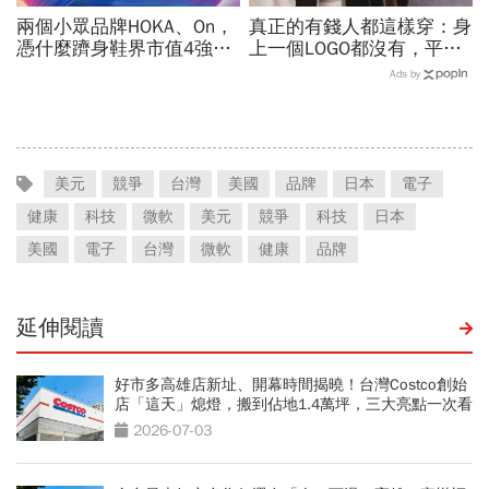
兩個小眾品牌HOKA、On，
真正的有錢人都這樣穿：身
憑什麼躋身鞋界市值4強、
上一個LOGO都沒有，平凡
撼動台灣代工廠版圖？ 解
針織衫卻要價3萬元...一窺
Ads by
密運動鞋新天王們
頂奢富豪的花錢智慧
美元
競爭
台灣
美國
品牌
日本
電子
健康
科技
微軟
美元
競爭
科技
日本
美國
電子
台灣
微軟
健康
品牌
延伸閱讀
好市多高雄店新址、開幕時間揭曉！台灣Costco創始
店「這天」熄燈，搬到佔地1.4萬坪，三大亮點一次看
2026-07-03