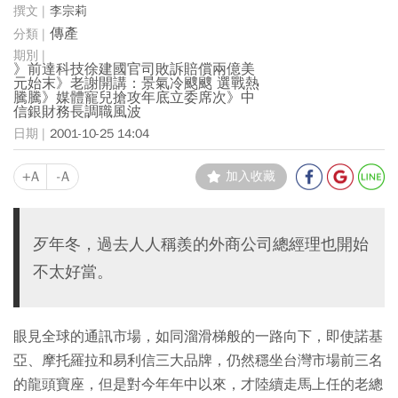
李宗莉
傳產
》前達科技徐建國官司敗訴賠償兩億美
元始末》老謝開講：景氣冷颼颼 選戰熱
騰騰》媒體寵兒搶攻年底立委席次》中
信銀財務長調職風波
2001-10-25 14:04
+A
-A
加入收藏
歹年冬，過去人人稱羨的外商公司總經理也開始
不太好當。
眼見全球的通訊市場，如同溜滑梯般的一路向下，即使諾基
亞、摩托羅拉和易利信三大品牌，仍然穩坐台灣市場前三名
的龍頭寶座，但是對今年年中以來，才陸續走馬上任的老總