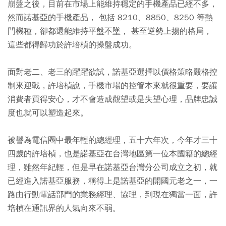
崩盤之後，目前在市場上能維持穩定的手機產品已經不多，
然而諾基亞的手機產品， 包括 8210、8850、8250 等熱
門機種，卻都還能維持平盤不墜， 甚至逆勢上揚的格局，
這些都得歸功於許培楨的操盤成功。
面對老二、老三的躍躍欲試，諾基亞選擇以價格策略嚴格控
制來迎戰，許培楨說，手機市場的控管本來就很重要，要讓
消費者買得安心，才不會造成觀望或是失望心理，品牌忠誠
度也就可以塑造起來。
被譽為電信圈中最年輕的總經理，五十六年次，今年才三十
四歲的許培楨，也是諾基亞在台灣地區第一位本國籍的總經
理，雖然年紀輕，但是早在諾基亞台灣分公司成立之初，就
已經進入諾基亞服務，稱得上是諾基亞的開國元老之一，一
路由行動電話部門的業務經理、協理，到現在獨當一面，許
培楨在通訊界的人氣向來不弱。