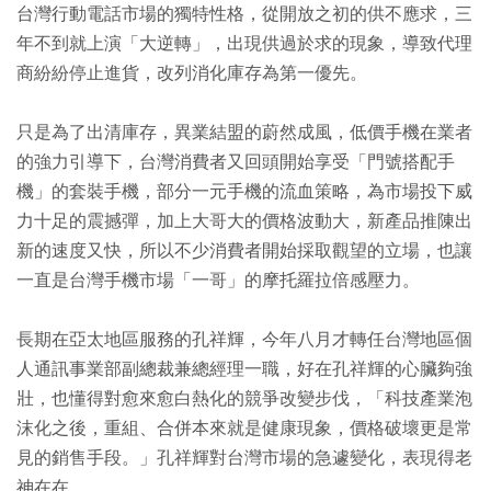
台灣行動電話市場的獨特性格，從開放之初的供不應求，三
年不到就上演「大逆轉」，出現供過於求的現象，導致代理
商紛紛停止進貨，改列消化庫存為第一優先。
只是為了出清庫存，異業結盟的蔚然成風，低價手機在業者
的強力引導下，台灣消費者又回頭開始享受「門號搭配手
機」的套裝手機，部分一元手機的流血策略，為市場投下威
力十足的震撼彈，加上大哥大的價格波動大，新產品推陳出
新的速度又快，所以不少消費者開始採取觀望的立場，也讓
一直是台灣手機市場「一哥」的摩托羅拉倍感壓力。
長期在亞太地區服務的孔祥輝，今年八月才轉任台灣地區個
人通訊事業部副總裁兼總經理一職，好在孔祥輝的心臟夠強
壯，也懂得對愈來愈白熱化的競爭改變步伐，「科技產業泡
沫化之後，重組、合併本來就是健康現象，價格破壞更是常
見的銷售手段。」孔祥輝對台灣市場的急遽變化，表現得老
神在在。