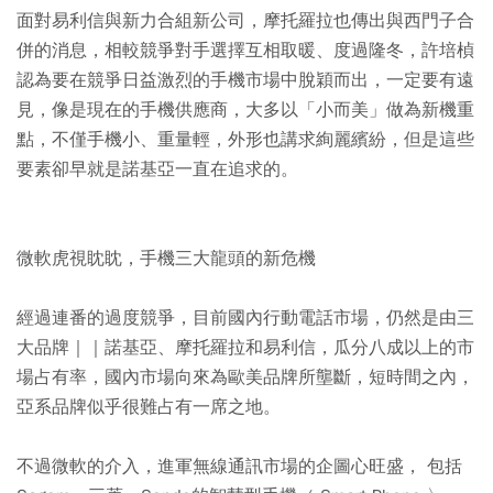
面對易利信與新力合組新公司，摩托羅拉也傳出與西門子合
併的消息，相較競爭對手選擇互相取暖、度過隆冬，許培楨
認為要在競爭日益激烈的手機市場中脫穎而出，一定要有遠
見，像是現在的手機供應商，大多以「小而美」做為新機重
點，不僅手機小、重量輕，外形也講求絢麗繽紛，但是這些
要素卻早就是諾基亞一直在追求的。
微軟虎視眈眈，手機三大龍頭的新危機
經過連番的過度競爭，目前國內行動電話市場，仍然是由三
大品牌｜｜諾基亞、摩托羅拉和易利信，瓜分八成以上的市
場占有率，國內市場向來為歐美品牌所壟斷，短時間之內，
亞系品牌似乎很難占有一席之地。
不過微軟的介入，進軍無線通訊市場的企圖心旺盛， 包括