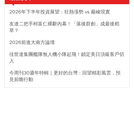
2026年下半年投資展望：狂熱漲勢 vs 嚴峻現實
友達二把手柯富仁裸辭內幕！「落後群創」成最後稻
草？
2026前進大南方論壇
佳世達集團艦隊無人機小隊起飛！鎖定美日頂級客戶切
入
今周刊30週年特輯｜更好的台灣：回望精彩風雲，預
見前瞻行動