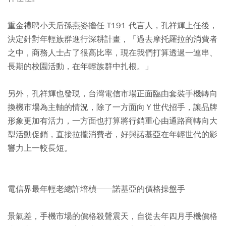
重金禮聘小天后孫燕姿擔任 T191 代言人，孔祥輝上任後，
決定針對年輕族群進行深耕計畫，「過去摩托羅拉的消費者
之中，商務人士占了很高比率，現在我們打算透過一連串、
長期的校園活動，在年輕族群中扎根。」
另外，孔祥輝也發現，台灣電信市場正面臨由套裝手機轉向
換機市場為主軸的情況，除了一方面向Ｙ世代招手，讓品牌
形象更加有活力，一方面也打算將行銷重心由通路商轉向大
型活動促銷，直接拉攏消費者，好與諾基亞在年輕世代的影
響力上一較長短。
電信界最年輕老總許培楨──諾基亞的價格操盤手
景氣差，手機市場的價格殺聲震天，自從去年四月手機價格