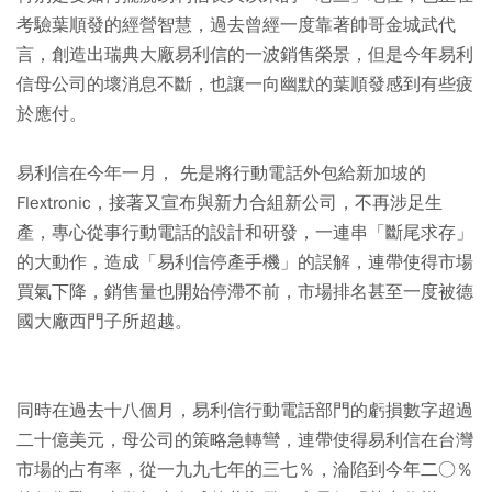
考驗葉順發的經營智慧，過去曾經一度靠著帥哥金城武代
言，創造出瑞典大廠易利信的一波銷售榮景，但是今年易利
信母公司的壞消息不斷，也讓一向幽默的葉順發感到有些疲
於應付。
易利信在今年一月， 先是將行動電話外包給新加坡的
Flextronic，接著又宣布與新力合組新公司，不再涉足生
產，專心從事行動電話的設計和研發，一連串「斷尾求存」
的大動作，造成「易利信停產手機」的誤解，連帶使得市場
買氣下降，銷售量也開始停滯不前，市場排名甚至一度被德
國大廠西門子所超越。
同時在過去十八個月，易利信行動電話部門的虧損數字超過
二十億美元，母公司的策略急轉彎，連帶使得易利信在台灣
市場的占有率，從一九九七年的三七％，淪陷到今年二○％