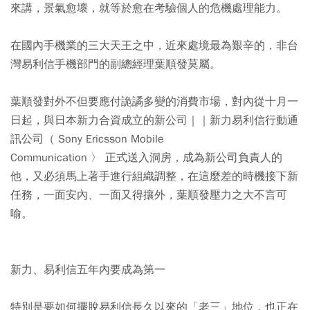
來講，景氣愈壞，就等於愈在考驗個人的危機處理能力。
在國內手機業的三大天王之中，近來處境最為艱辛的，非台
灣易利信手機部門的副總經理葉順發莫屬。
葉順發對外不但要應付詭譎多變的消費市場，對內從十月一
日起，與日本新力合資成立的新公司｜｜新力易利信行動通
訊公司（ Sony Ericsson Mobile
Communication 〉 正式送入洞房，成為新公司負責人的
他，又必須馬上著手進行組織調整，在這麼差的時機接下新
任務，一面安內、一面又得攘外，葉順發壓力之大不言可
喻。
新力、易利信五年內要成為第一
特別是要如何擺脫易利信長久以來的「老三」地位，也正在