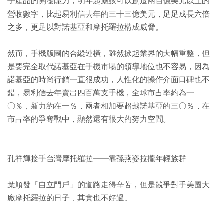
子產品的開發能力，明年起應該可以創造兩百億美元以上的
營收數字，比起易利信去年的三十三億美元，足足成長六倍
之多，更足以對諾基亞和摩托羅拉構成威脅。
然而，手機版圖的合縱連橫，雖然掀起業界的大幅重整，但
是要完全取代諾基亞在手機市場的領導地位也不容易，因為
諾基亞的時尚行銷一直很成功，人性化的操作介面口碑也不
錯，易利信去年賣出四百萬支手機，全球市占率約為一
○％，新力約在一％，兩者相加要超越諾基亞的三○％，在
市占率的爭奪戰中，顯然還有很大的努力空間。
孔祥輝接手台灣摩托羅拉──靠孫燕姿拉攏年輕族群
葉順發「自立門戶」的道路走得辛苦，但是競爭對手美國大
廠摩托羅拉的日子，其實也不好過。