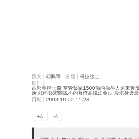
胡興華
科技線上
富邦金控王傑 掌管蔡家1500億的操盤人遠東黃
庚 敢向蔡宏圖說不的幕僚高鐵江金山 殷琪身邊
2003-10-02 11:28
+A
-A