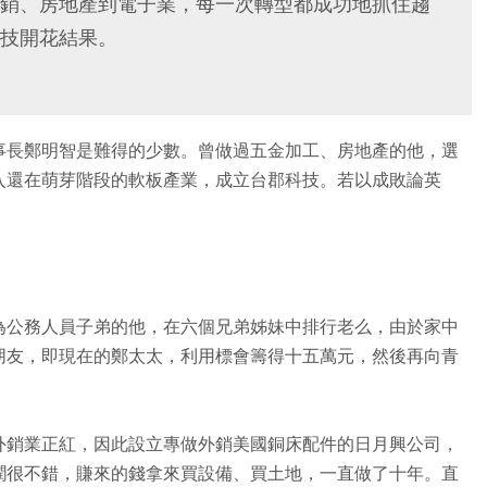
銷、房地產到電子業，每一次轉型都成功地抓住趨
技開花結果。
事長鄭明智是難得的少數。曾做過五金加工、房地產的他，選
入還在萌芽階段的軟板產業，成立台郡科技。若以成敗論英
為公務人員子弟的他，在六個兄弟姊妹中排行老么，由於家中
朋友，即現在的鄭太太，利用標會籌得十五萬元，然後再向青
外銷業正紅，因此設立專做外銷美國銅床配件的日月興公司，
潤很不錯，賺來的錢拿來買設備、買土地，一直做了十年。直