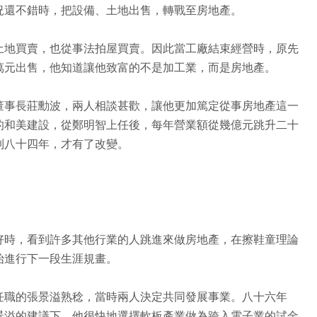
況還不錯時，把設備、土地出售，轉戰至房地產。
土地買賣，也從事法拍屋買賣。因此當工廠結束經營時，原先
萬元出售，他知道讓他致富的不是加工業，而是房地產。
董事長莊勳波，兩人相談甚歡，讓他更加篤定從事房地產這一
的和美建設，從鄭明智上任後，每年營業額從幾億元跳升二十
到八十四年，才有了改變。
好時，看到許多其他行業的人跳進來做房地產，在擦鞋童理論
始進行下一段生涯規畫。
任職的張景溢熟稔，當時兩人決定共同發展事業。八十六年
景溢的建議下，他很快地選擇軟板產業做為跨入電子業的試金