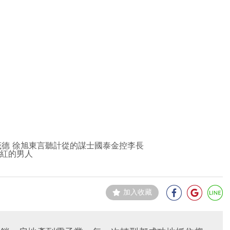
茂德 徐旭東言聽計從的謀士國泰金控李長
最紅的男人
加入收藏