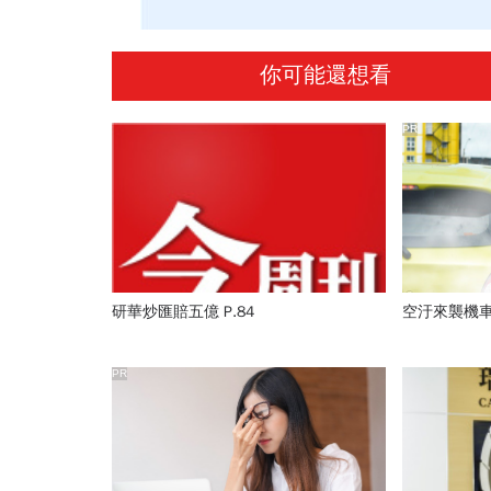
你可能還想看
PR
研華炒匯賠五億 P.84
空汙來襲機
PR