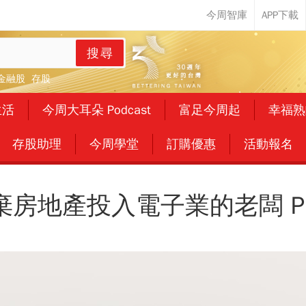
搜尋
金融股
存股
生活
今周大耳朵 Podcast
富足今周起
幸福熟
存股助理
今周學堂
訂購優惠
活動報名
棄房地產投入電子業的老闆 P.