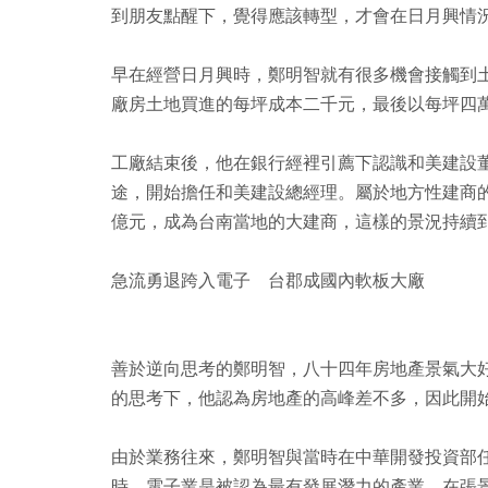
到朋友點醒下，覺得應該轉型，才會在日月興情
早在經營日月興時，鄭明智就有很多機會接觸到
廠房土地買進的每坪成本二千元，最後以每坪四
工廠結束後，他在銀行經裡引薦下認識和美建設
途，開始擔任和美建設總經理。屬於地方性建商
億元，成為台南當地的大建商，這樣的景況持續
急流勇退跨入電子 台郡成國內軟板大廠
善於逆向思考的鄭明智，八十四年房地產景氣大
的思考下，他認為房地產的高峰差不多，因此開
由於業務往來，鄭明智與當時在中華開發投資部
時，電子業是被認為最有發展潛力的產業。在張