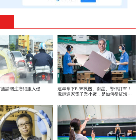
車族請關注癌細胞入侵
連年拿下F-35戰機、衛星、導彈訂單！
騰輝這家電子業小廠，是如何從紅海中
殺出生路？
PR