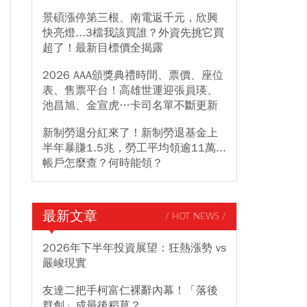
景碩漲停第三根、南電返千元，欣興
快亮燈...3檔我該買誰？外資先挑它買
超了！最新目標價全揭露
2026 AAA頒獎典禮時間、票價、座位
表、售票平台！高雄世運迎張員瑛、
池昌旭、金宣虎…卡司名單不斷更新
新制勞退分紅來了！新制勞退基金上
半年暴賺1.5兆，勞工平均領逾11萬...
帳戶怎麼查？何時能領？
最新文章
/ HOT NEWS /
2026年下半年投資展望：狂熱漲勢 vs
嚴峻現實
友達二把手柯富仁裸辭內幕！「落後
群創」成最後稻草？