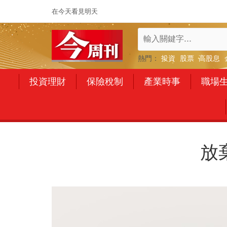
在今天看見明天
熱門：
投資
股票
高股息
投資理財
保險稅制
產業時事
職場
放