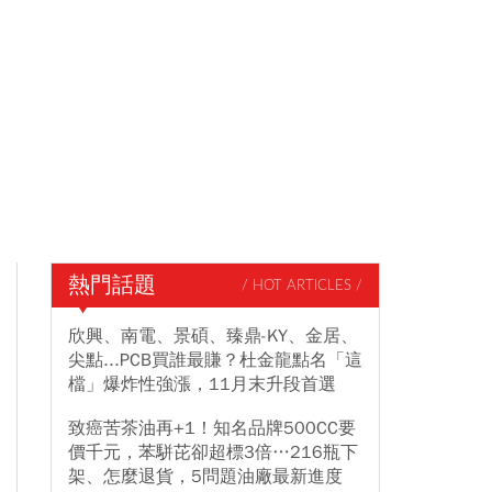
熱門話題
/ HOT ARTICLES /
欣興、南電、景碩、臻鼎-KY、金居、
尖點...PCB買誰最賺？杜金龍點名「這
檔」爆炸性強漲，11月末升段首選
致癌苦茶油再+1！知名品牌500CC要
價千元，苯駢芘卻超標3倍…216瓶下
架、怎麼退貨，5問題油廠最新進度