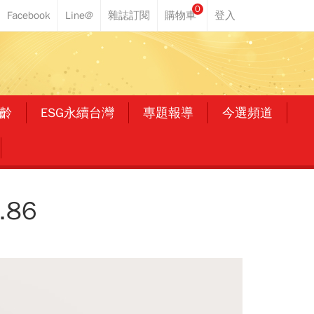
0
齡
ESG永續台灣
專題報導
今選頻道
86