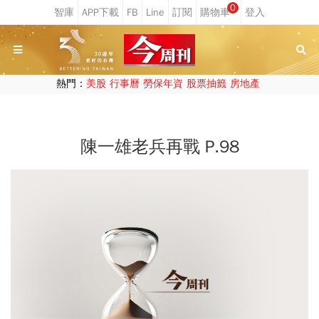
0
熱門：
美股
行事曆
勞保年資
股票抽籤
房地產
陳一雄老兵再戰 P.98