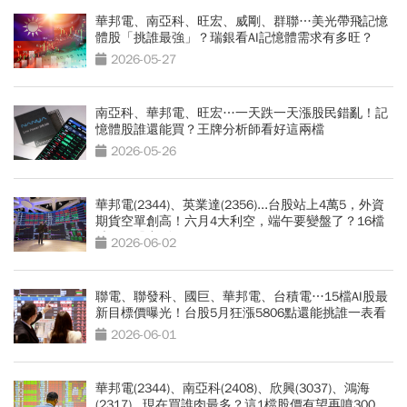
華邦電、南亞科、旺宏、威剛、群聯…美光帶飛記憶
體股「挑誰最強」？瑞銀看AI記憶體需求有多旺？
2026-05-27
南亞科、華邦電、旺宏…一天跌一天漲股民錯亂！記
憶體股誰還能買？王牌分析師看好這兩檔
2026-05-26
華邦電(2344)、英業達(2356)...台股站上4萬5，外資
期貨空單創高！六月4大利空，端午要變盤了？16檔
避風好股出列
2026-06-02
聯電、聯發科、國巨、華邦電、台積電…15檔AI股最
新目標價曝光！台股5月狂漲5806點還能挑誰一表看
2026-06-01
華邦電(2344)、南亞科(2408)、欣興(3037)、鴻海
(2317)...現在買誰肉最多？這1檔股價有望再噴300