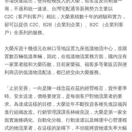
市場快速躥出，使得較晚投入的大榮，知名度反而稍遜一
籌，不過和統一速達、台灣宅配通等新興勢力主要以
C2C（客戶到客戶）相比，大榮累積數十年的經驗和實力，
卻可以提供 C2C、B2B（企業到企業）、B2C （企業到客
戶）全系列的服務。
大榮斥資十幾億元在林口等地設置九座低溫物流中心，並購
置數百輛低溫車輛，因此，在低溫物流業務方面，國內沒有
一家業者能和大榮匹敵，目前家樂福、福客多等量販店與便
利商店的低溫物流配送，都已經交由大榮服務。
「止於至善」一向是陳一雄念茲在茲的經營格言，貨件要準
時、安全送達，價格要便宜，是每個客戶對物流業者的要
求。為達成這樣的目標，大榮近年不斷投資各種先進設備與
進行組織改造。行銷管理課課長林峻良說，大榮是第一家全
面實施條碼化、自動化分檢、行動派遣以及轉運中心營運模
式的物流業者，在這樣的架構下，不但能將貨物遺失率大幅