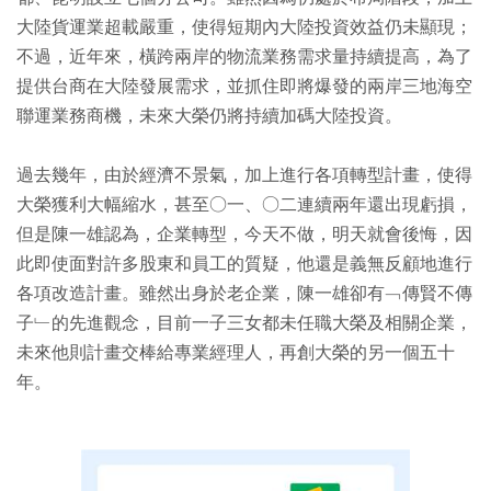
大陸貨運業超載嚴重，使得短期內大陸投資效益仍未顯現；
不過，近年來，橫跨兩岸的物流業務需求量持續提高，為了
提供台商在大陸發展需求，並抓住即將爆發的兩岸三地海空
聯運業務商機，未來大榮仍將持續加碼大陸投資。
過去幾年，由於經濟不景氣，加上進行各項轉型計畫，使得
大榮獲利大幅縮水，甚至○一、○二連續兩年還出現虧損，
但是陳一雄認為，企業轉型，今天不做，明天就會後悔，因
此即使面對許多股東和員工的質疑，他還是義無反顧地進行
各項改造計畫。雖然出身於老企業，陳一雄卻有﹁傳賢不傳
子﹂的先進觀念，目前一子三女都未任職大榮及相關企業，
未來他則計畫交棒給專業經理人，再創大榮的另一個五十
年。