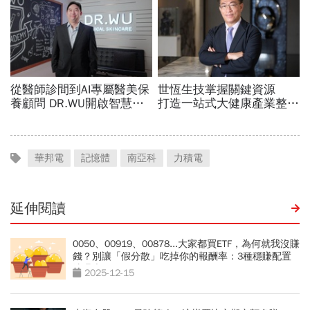
華邦電
記憶體
南亞科
力積電
延伸閱讀
0050、00919、00878...大家都買ETF，為何就我沒賺
錢？別讓「假分散」吃掉你的報酬率：3種穩賺配置
法曝光
2025-12-15