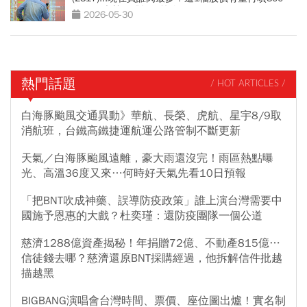
元！11大熱門股操作策略
2026-05-30
熱門話題
/ HOT ARTICLES /
白海豚颱風交通異動》華航、長榮、虎航、星宇8/9取
消航班，台鐵高鐵捷運航運公路管制不斷更新
天氣／白海豚颱風遠離，豪大雨還沒完！雨區熱點曝
光、高溫36度又來…何時好天氣先看10日預報
「把BNT吹成神藥、誤導防疫政策」誰上演台灣需要中
國施予恩惠的大戲？杜奕瑾：還防疫團隊一個公道
慈濟1288億資產揭秘！年捐贈72億、不動產815億…
信徒錢去哪？慈濟還原BNT採購經過，他拆解信件批越
描越黑
BIGBANG演唱會台灣時間、票價、座位圖出爐！實名制