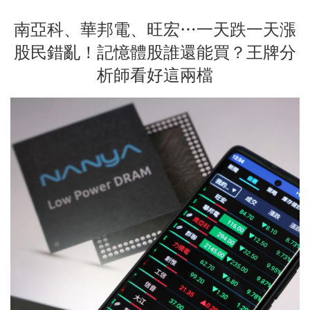
南亞科、華邦電、旺宏…一天跌一天漲
股民錯亂！記憶體股誰還能買？王牌分
析師看好這兩檔