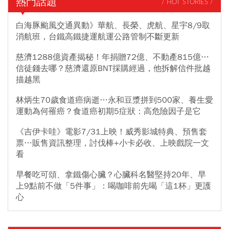
熱門話題
/ HOT STORIES /
白海豚颱風交通異動》華航、長榮、虎航、星宇8/9取
消航班，台鐵高鐵捷運航運公路管制不斷更新
慈濟1288億資產揭秘！年捐贈72億、不動產815億…
信徒錢去哪？慈濟還原BNT採購經過，他拆解信件批越
描越黑
林炳生70歲食道癌病逝…永和豆漿拼到500家、養生愛
運動為何罹癌？食道癌初期5症狀：高危險因子是它
《吉伊卡哇》電影7/31上映！威秀影城特典、預售套
票…販售資訊整理，討伐棒+小卡必收、上映戲院一文
看
早餐吃可頌、拿鐵傷心臟？心臟科名醫堅持20年、早
上9點前不做「5件事」：喝咖啡前先喝「這1杯」更護
心