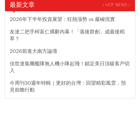
最新文章
/ HOT NEWS /
2026年下半年投資展望：狂熱漲勢 vs 嚴峻現實
友達二把手柯富仁裸辭內幕！「落後群創」成最後稻
草？
2026前進大南方論壇
佳世達集團艦隊無人機小隊起飛！鎖定美日頂級客戶切
入
今周刊30週年特輯｜更好的台灣：回望精彩風雲，預
見前瞻行動