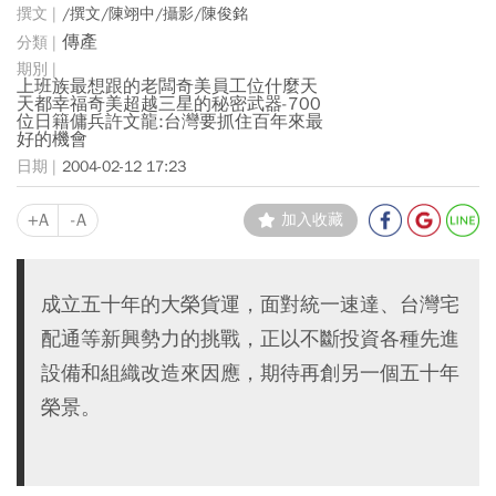
/撰文/陳翊中/攝影/陳俊銘
傳產
上班族最想跟的老闆奇美員工位什麼天
天都幸福奇美超越三星的秘密武器-700
位日籍傭兵許文龍:台灣要抓住百年來最
好的機會
2004-02-12 17:23
+A
-A
加入收藏
成立五十年的大榮貨運，面對統一速達、台灣宅
配通等新興勢力的挑戰，正以不斷投資各種先進
設備和組織改造來因應，期待再創另一個五十年
榮景。