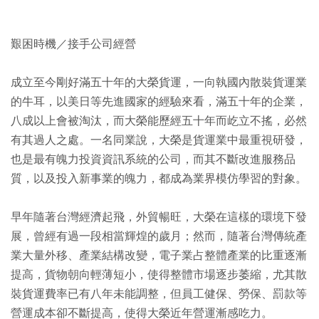
艱困時機／接手公司經營
成立至今剛好滿五十年的大榮貨運，一向執國內散裝貨運業
的牛耳，以美日等先進國家的經驗來看，滿五十年的企業，
八成以上會被淘汰，而大榮能歷經五十年而屹立不搖，必然
有其過人之處。一名同業說，大榮是貨運業中最重視研發，
也是最有魄力投資資訊系統的公司，而其不斷改進服務品
質，以及投入新事業的魄力，都成為業界模仿學習的對象。
早年隨著台灣經濟起飛，外貿暢旺，大榮在這樣的環境下發
展，曾經有過一段相當輝煌的歲月；然而，隨著台灣傳統產
業大量外移、產業結構改變，電子業占整體產業的比重逐漸
提高，貨物朝向輕薄短小，使得整體市場逐步萎縮，尤其散
裝貨運費率已有八年未能調整，但員工健保、勞保、罰款等
營運成本卻不斷提高，使得大榮近年營運漸感吃力。