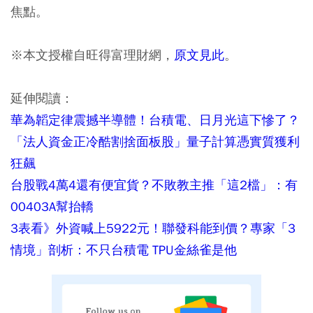
焦點。
※本文授權自旺得富理財網，
原文見此
。
延伸閱讀：
華為韜定律震撼半導體！台積電、日月光這下慘了？
「法人資金正冷酷割捨面板股」量子計算憑實質獲利
狂飆
台股戰4萬4還有便宜貨？不敗教主推「這2檔」：有
00403A幫抬轎
3表看》外資喊上5922元！聯發科能到價？專家「3
情境」剖析：不只台積電 TPU金絲雀是他