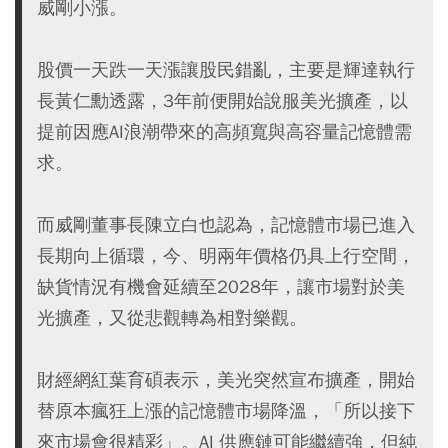
威剛小漲。
股價一天跌一天漲讓股民錯亂，主要是輝達執行
長黃仁勳透露，3年前便開始說服美光擴產，以
提前因應AI浪潮帶來的高頻寬與高容量記憶體需
求。
而威剛董事長陳立白也認為，記憶體市場已進入
長期向上循環，今、明兩年價格仍具上行空間，
缺貨情況有機會延續至2028年，讓市場對於美
光擴產，又從悲觀轉為相對樂觀。
財經網紅葉育碩表示，美光突然宣布擴產，開始
替原本瘋狂上漲的記憶體市場降溫，「所以接下
來市場會很精彩」。AI 供應鏈可能繼續強，但純