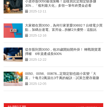
小資存股0050最強策略！這樣買比定期定額多賺
30%，「複利最大化」多領一筆年終獎金必看
2025-12-11
大家都在買0050，為何行家更愛00692？台積電少買
點，加碼台達電、富邦金...拆解2大優勢：這點比
0050強
2025-12-16
從存股到買0050，他35歲開始開外掛！ 轉戰期貨選
擇權 6年資產成長600%
2025-12-22
0050、0056、00878...定期定額也能小富變「大
富」？每月2萬滾出3千萬的秘訣：試算怎麼存最賺
2025-12-05