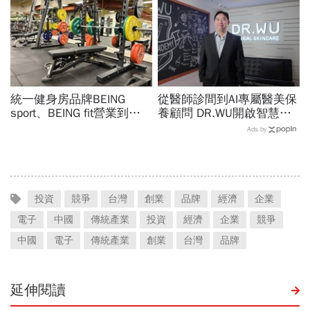
統一健身房品牌BEING
從醫師診間到AI專屬醫美保
sport、BEING fit營業到這
養顧問 DR.WU開啟智慧養
天！統一佳佳如何退費、轉
膚新時代
Ads by
換到健身工廠？20年老字
號為何退出
投資
競爭
台灣
創業
品牌
經濟
企業
電子
中國
傳統產業
投資
經濟
企業
競爭
中國
電子
傳統產業
創業
台灣
品牌
延伸閱讀