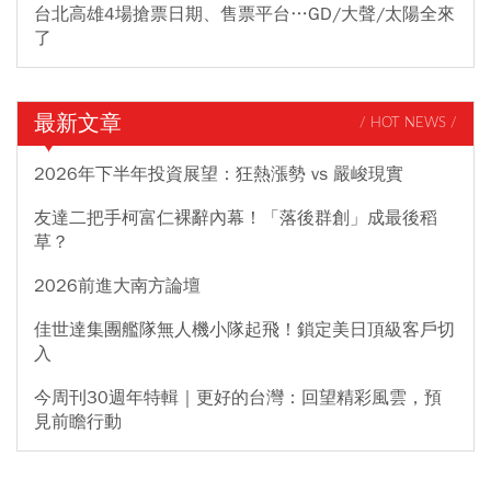
台北高雄4場搶票日期、售票平台…GD/大聲/太陽全來
了
最新文章
/ HOT NEWS /
2026年下半年投資展望：狂熱漲勢 vs 嚴峻現實
友達二把手柯富仁裸辭內幕！「落後群創」成最後稻
草？
2026前進大南方論壇
佳世達集團艦隊無人機小隊起飛！鎖定美日頂級客戶切
入
今周刊30週年特輯｜更好的台灣：回望精彩風雲，預
見前瞻行動