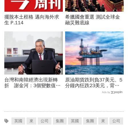
擺脫本土桎格 邁向海外求
希臘國會重選 測試全球金
生 P.114
融災難底線
台灣和南韓經濟出現新轉
原油期貨跌到負37美元、5
折 謝金河：3個變數值得
分鐘內狂跌23美元，背後
注意
究竟發生什麼事？
Ads by
英國
來
公司
集團
英國
集團
來
公司