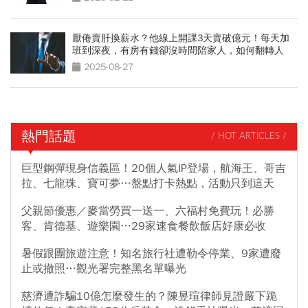
厭倦賣肝換薪水？他線上開課3天賣破億元！每天加
班到深夜，有房有錢卻沒時間陪家人，如何翻轉人
生？
2025-08-27
熱門話題
/ HOT ARTICLES /
巨型鋼彈現身信義區！20個人氣IP登場，航海王、哥吉
拉、七龍珠、寶可夢…盤點打卡熱點，活動只到這天
父親節優惠／麥當勞買一送一、六福村免費玩！必勝
客、肯德基、遊樂園…29家速食餐飲飯店好康必收
暑假跟團旅遊注意！知名旅行社遭勒令停業、9家遭廢
止或撤照…觀光署完整黑名單曝光
慈濟遭詐騙10億怎麼發生的？陳昱瑄律師見證嚴下跪