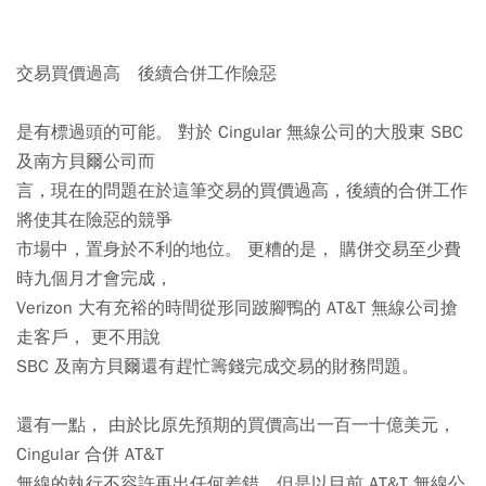
交易買價過高 後續合併工作險惡
是有標過頭的可能。 對於 Cingular 無線公司的大股東 SBC
及南方貝爾公司而
言，現在的問題在於這筆交易的買價過高，後續的合併工作
將使其在險惡的競爭
市場中，置身於不利的地位。 更糟的是， 購併交易至少費
時九個月才會完成，
Verizon 大有充裕的時間從形同跛腳鴨的 AT&T 無線公司搶
走客戶， 更不用說
SBC 及南方貝爾還有趕忙籌錢完成交易的財務問題。
還有一點， 由於比原先預期的買價高出一百一十億美元，
Cingular 合併 AT&T
無線的執行不容許再出任何差錯，但是以目前 AT&T 無線公