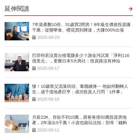
延伸閱讀
7年資產翻10倍、31歲買2間房！8年級生價值投資賺
千萬：從聯華食、櫻花買到輝達，大賺500%出場
2025-09-23
巴菲特若沒賣台積電賺多少？謝金河試算「淨利116
億美元」，更勝日本5大商社：投資路沒有神仙
2025-09-17
慘！10歲喪父流落街頭、毒癮纏身… 他如何翻轉人
生，成千億地產巨亨：成功投資人只問「1件事」
2025-09-16
月薪22K、存款不到10萬，跟爸爸借50萬投資房地
產，2年滾出5千萬！小資也能玩法拍：別等「錢夠
了」才開始
2025-09-11