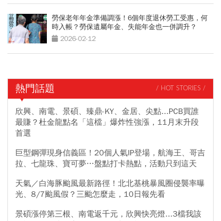
勞保老年年金準備調漲！6個年度退休勞工受惠，何
時入帳？勞保遺屬年金、失能年金也一併調升？
2026-02-12
熱門話題
/ HOT STORIES /
欣興、南電、景碩、臻鼎-KY、金居、尖點...PCB買誰
最賺？杜金龍點名「這檔」爆炸性強漲，11月末升段
首選
巨型鋼彈現身信義區！20個人氣IP登場，航海王、哥吉
拉、七龍珠、寶可夢…盤點打卡熱點，活動只到這天
天氣／白海豚颱風最新路徑！北北基桃暴風圈侵襲率曝
光、8/7颱風假？三颱怎麼走，10日報先看
景碩漲停第三根、南電返千元，欣興快亮燈...3檔我該