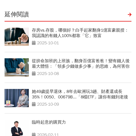
延伸閱讀
存房vs.存股，哪個好？白手起家翻身1億富豪親授：
我認識的有錢人100%都靠「它」致富
2025-10-01
從拚命加班的上班族，翻身百億富爸爸！變有錢人後
最大體悟：「領多少錢做多少事」的思維，為何害你
變窮？
2025-10-08
她49歲提早退休，8年去歐洲玩3趟、財產還成長
35%！0050、00679B...「8檔ETF」讓你有錢到老後
2025-10-09
臨時起意的購買力
2026-02-11