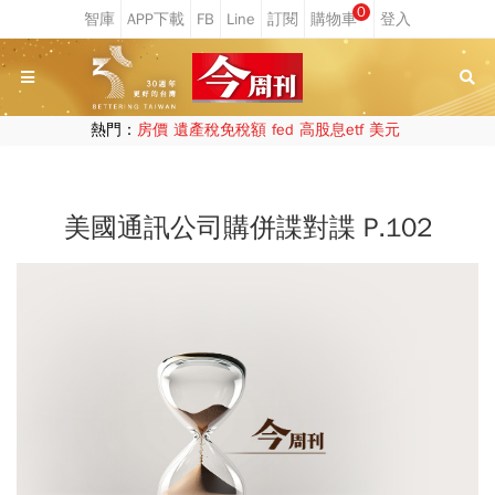
0
熱門：
房價
遺產稅免稅額
fed
高股息etf
美元
美國通訊公司購併諜對諜 P.102