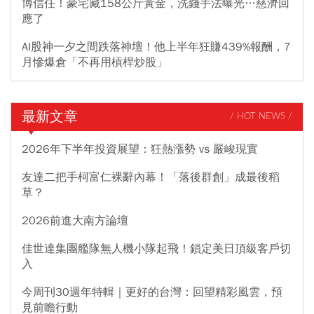
博信任！豪宅藏158公斤黃金，洗錢手法曝光…慈濟回
應了
AI股神一夕之間跌落神壇！他上半年狂賺439%報酬，7
月慘爆倉「不再用槓桿炒股」
最新文章
/ HOT NEWS /
2026年下半年投資展望：狂熱漲勢 vs 嚴峻現實
友達二把手柯富仁裸辭內幕！「落後群創」成最後稻
草？
2026前進大南方論壇
佳世達集團艦隊無人機小隊起飛！鎖定美日頂級客戶切
入
今周刊30週年特輯｜更好的台灣：回望精彩風雲，預
見前瞻行動