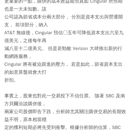
更重要的一點，購併的成本效益能否真如 Cingular 所預期
也是一大未知數。該
公司認為節省成本分兩大部分， 分別是資本支出與營運開
支， 前項部分，納入
AT&T 無線後，Cingular 預估○五年可降低資本支出六至九
億美元，之後每年再
減八至十二億美元。 但是若勁敵 Verizon 大肆推出新的行
動網路服務，
Cingular 將有被迫跟進的壓力， 若是如此，節省資本支出
的如意算盤就會大打
折扣。
事實上，股東也對此一交易投下不信任票。 隨著 SBC 及南
方貝爾洽談購併後，
兩家公司股價即告下跌，分析師尤其關注購併交易的長期效
益不明，原本相當穩
定的獲利短期必將先受到衝擊。根據分析師的估算，SBC