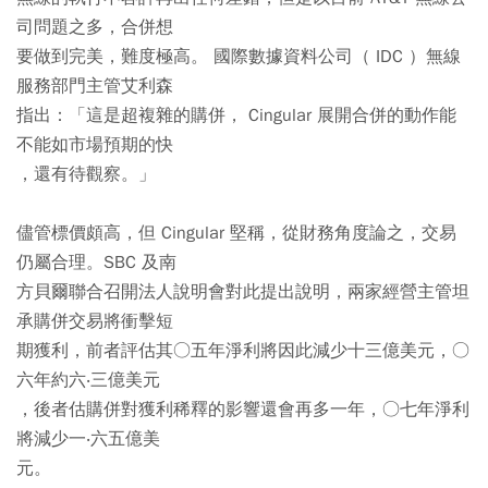
司問題之多，合併想
要做到完美，難度極高。 國際數據資料公司（ IDC ）無線
服務部門主管艾利森
指出：「這是超複雜的購併， Cingular 展開合併的動作能
不能如市場預期的快
，還有待觀察。」
儘管標價頗高，但 Cingular 堅稱，從財務角度論之，交易
仍屬合理。SBC 及南
方貝爾聯合召開法人說明會對此提出說明，兩家經營主管坦
承購併交易將衝擊短
期獲利，前者評估其○五年淨利將因此減少十三億美元，○
六年約六‧三億美元
，後者估購併對獲利稀釋的影響還會再多一年，○七年淨利
將減少一‧六五億美
元。