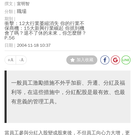
宣明智
職場
衝擊：12大行業萎縮消失 你的行業不
保商機：15大新興行業崛起 你抓到機
會了嗎？退不了休的未來，你怎麼辦？
P.56
2004-11-18 10:37
+A
-A
加入收藏
一般員工激勵措施不外乎加薪、升遷、分紅及福
利等，在這些措施中，分紅配股是最有效、也最
有意義的管理工具。
當員工參與分紅入股變成股東後，不但員工向心力大增，更