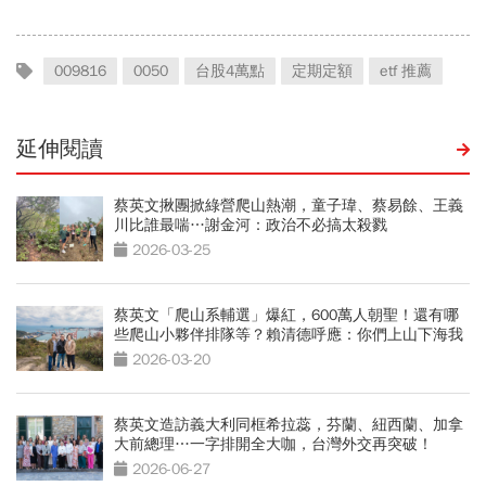
009816
0050
台股4萬點
定期定額
etf 推薦
延伸閱讀
蔡英文揪團掀綠營爬山熱潮，童子瑋、蔡易餘、王義
川比誰最喘…謝金河：政治不必搞太殺戮
2026-03-25
蔡英文「爬山系輔選」爆紅，600萬人朝聖！還有哪
些爬山小夥伴排隊等？賴清德呼應：你們上山下海我
來
2026-03-20
蔡英文造訪義大利同框希拉蕊，芬蘭、紐西蘭、加拿
大前總理…一字排開全大咖，台灣外交再突破！
2026-06-27