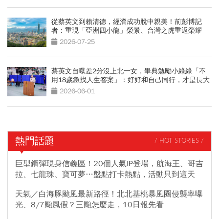
從蔡英文到賴清德，經濟成功脫中親美！前彭博記
者：重現「亞洲四小龍」榮景、台灣之虎重返榮耀
2026-07-25
蔡英文自曝差2分沒上北一女，畢典勉勵小綠綠「不
用18歲急找人生答案」：好好和自己同行，才是長大
的開始
2026-06-01
熱門話題
/ HOT STORIES /
巨型鋼彈現身信義區！20個人氣IP登場，航海王、哥吉
拉、七龍珠、寶可夢…盤點打卡熱點，活動只到這天
天氣／白海豚颱風最新路徑！北北基桃暴風圈侵襲率曝
光、8/7颱風假？三颱怎麼走，10日報先看