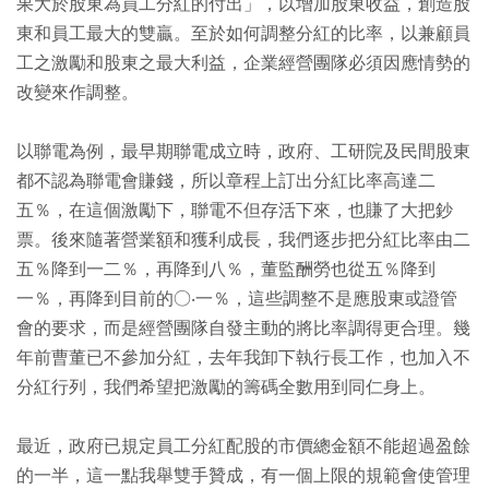
果大於股東為員工分紅的付出」，以增加股東收益，創造股
東和員工最大的雙贏。至於如何調整分紅的比率，以兼顧員
工之激勵和股東之最大利益，企業經營團隊必須因應情勢的
改變來作調整。
以聯電為例，最早期聯電成立時，政府、工研院及民間股東
都不認為聯電會賺錢，所以章程上訂出分紅比率高達二
五％，在這個激勵下，聯電不但存活下來，也賺了大把鈔
票。後來隨著營業額和獲利成長，我們逐步把分紅比率由二
五％降到一二％，再降到八％，董監酬勞也從五％降到
一％，再降到目前的○‧一％，這些調整不是應股東或證管
會的要求，而是經營團隊自發主動的將比率調得更合理。幾
年前曹董已不參加分紅，去年我卸下執行長工作，也加入不
分紅行列，我們希望把激勵的籌碼全數用到同仁身上。
最近，政府已規定員工分紅配股的市價總金額不能超過盈餘
的一半，這一點我舉雙手贊成，有一個上限的規範會使管理