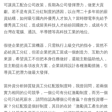
可讓員工配合公司政策，長期為公司發揮潛力，做更大貢
獻。若不是有員工分紅制度的誘因，以台灣二十多年前的薪
資結構，如何吸引國內外優秀人才加入？當時聯電率先給予
優秀員工分紅，造成留美科技人才紛紛回國效力，成就今天
台灣在電腦、通訊、半導體等高科技工業的地位。
假使企業把員工當機器，只需執行上級交代的指令，當然不
必給員工分紅，但若企業把員工當成一個創造力、互動力的
來源，希望員工不但把本身任務做好，還能主動協助他人，
並主動提出各項改良方案，企業就得設計各種激勵措施，引
導員工把潛力做最大發揮。
當外資分析師質疑員工分紅配股制度時，我曾回問，若兩個
實力相同的公司競爭，一個公司有分紅激勵制度，而另一個
公司只給死薪水，請問你認為哪個公司會贏？你會投資哪一
家？分紅配股是個好制度，其目的在於「激勵員工產生的效