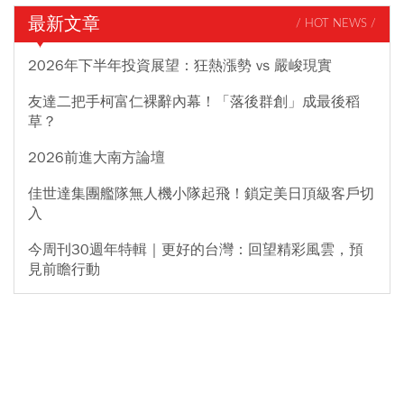
最新文章
/ HOT NEWS /
2026年下半年投資展望：狂熱漲勢 vs 嚴峻現實
友達二把手柯富仁裸辭內幕！「落後群創」成最後稻
草？
2026前進大南方論壇
佳世達集團艦隊無人機小隊起飛！鎖定美日頂級客戶切
入
今周刊30週年特輯｜更好的台灣：回望精彩風雲，預
見前瞻行動