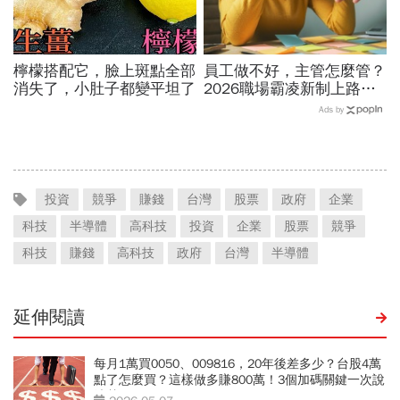
檸檬搭配它，臉上斑點全部
員工做不好，主管怎麼管？
消失了，小肚子都變平坦了
2026職場霸凌新制上路，
律師點出「嚴格要求」與
Ads by
「霸凌」的3條安全邊界
投資
競爭
賺錢
台灣
股票
政府
企業
科技
半導體
高科技
投資
企業
股票
競爭
科技
賺錢
高科技
政府
台灣
半導體
延伸閱讀
每月1萬買0050、009816，20年後差多少？台股4萬
點了怎麼買？這樣做多賺800萬！3個加碼關鍵一次說
清楚