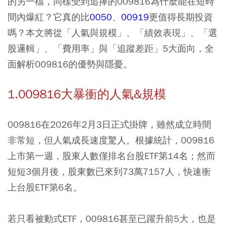
的另一檔，同樣受到追捧的
009816
為什麼能在短時
間內爆紅？它真的比
0050
、
00919
更值得長期投資
嗎？本文將從「人氣與規模」、「績效表現」、「選
股邏輯」、「費用率」與「追蹤差距」5大面向，全
面解析009816的優勢與隱憂。
1.009816大暴衝的人氣&規模
009816在2026年2月3日正式掛牌，雖然成立時間
非常短，但人氣成長速度驚人。根據統計，009816
上市第一週，股東人數僅排名台股ETF第14名；然而
短短3個月後，股東數已來到73萬7157人，快速衝
上台股ETF第6名。
若只看被動式ETF，009816甚至已躍升前5大，也是