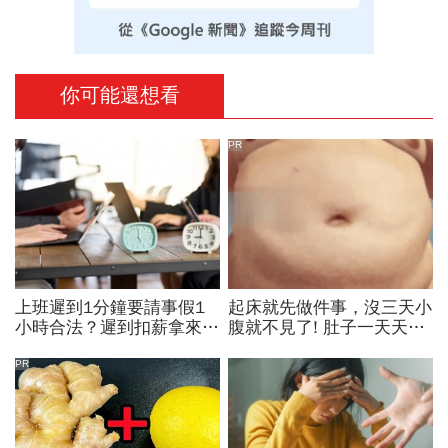
你可能還想看
PR
上班遲到1分鐘要請事假1
起床就先做件事，沒三天小
小時合法？遲到扣薪拿來聚
腹就不見了! 肚子一天天變
餐就OK？法院認證了…遲
小！
到不支薪這樣算
PR