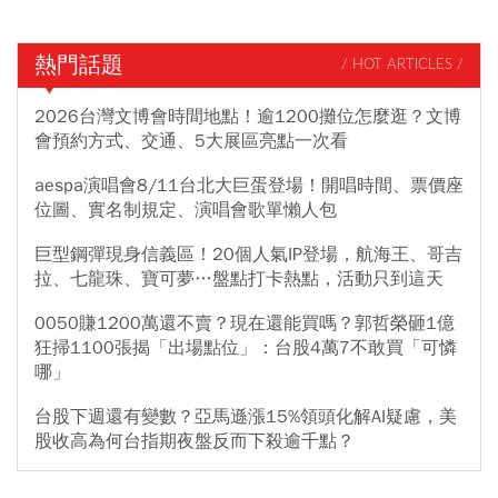
熱門話題
/ HOT ARTICLES /
2026台灣文博會時間地點！逾1200攤位怎麼逛？文博
會預約方式、交通、5大展區亮點一次看
aespa演唱會8/11台北大巨蛋登場！開唱時間、票價座
位圖、實名制規定、演唱會歌單懶人包
巨型鋼彈現身信義區！20個人氣IP登場，航海王、哥吉
拉、七龍珠、寶可夢…盤點打卡熱點，活動只到這天
0050賺1200萬還不賣？現在還能買嗎？郭哲榮砸1億
狂掃1100張揭「出場點位」：台股4萬7不敢買「可憐
哪」
台股下週還有變數？亞馬遜漲15%領頭化解AI疑慮，美
股收高為何台指期夜盤反而下殺逾千點？