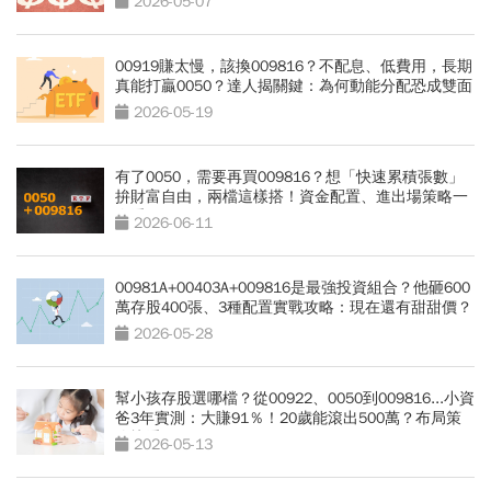
2026-05-07
00919賺太慢，該換009816？不配息、低費用，長期
真能打贏0050？達人揭關鍵：為何動能分配恐成雙面
刃
2026-05-19
有了0050，需要再買009816？想「快速累積張數」
拚財富自由，兩檔這樣搭！資金配置、進出場策略一
次看
2026-06-11
00981A+00403A+009816是最強投資組合？他砸600
萬存股400張、3種配置實戰攻略：現在還有甜甜價？
2026-05-28
幫小孩存股選哪檔？從00922、0050到009816...小資
爸3年實測：大賺91％！20歲能滾出500萬？布局策
略快看
2026-05-13