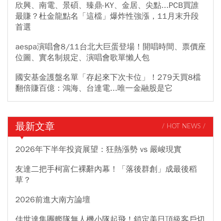
欣興、南電、景碩、臻鼎-KY、金居、尖點...PCB買誰
最賺？杜金龍點名「這檔」爆炸性強漲，11月末升段
首選
aespa演唱會8/11台北大巨蛋登場！開唱時間、票價座
位圖、實名制規定、演唱會歌單懶人包
國安基金護盤名單「存起來下次卡位」！279天買8檔
翻倍賺百億：鴻海、台達電...唯一金融股是它
最新文章
/ HOT NEWS /
2026年下半年投資展望：狂熱漲勢 vs 嚴峻現實
友達二把手柯富仁裸辭內幕！「落後群創」成最後稻
草？
2026前進大南方論壇
佳世達集團艦隊無人機小隊起飛！鎖定美日頂級客戶切