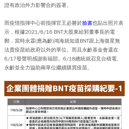
證有政治外力影響合約簽署。
而疫情指揮中心前指揮官王必勝於
臉書
也貼出照片表
示，根據2021/6/16 BNT大股東給郭董事長的電
郵，當時永霖(應為齡)鴻海就知道BNT跟上海復星無
法賣疫苗給政府以外的單位。而且永齡基金會還在
6/17發聲明感謝衛福部。6/18總統就召見台積電、
永齡並全力協助兩單位繼續購買疫苗。