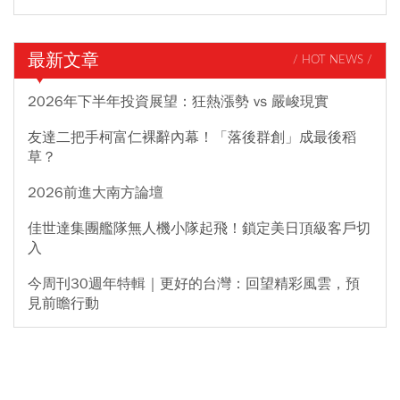
最新文章
/ HOT NEWS /
2026年下半年投資展望：狂熱漲勢 vs 嚴峻現實
友達二把手柯富仁裸辭內幕！「落後群創」成最後稻
草？
2026前進大南方論壇
佳世達集團艦隊無人機小隊起飛！鎖定美日頂級客戶切
入
今周刊30週年特輯｜更好的台灣：回望精彩風雲，預
見前瞻行動