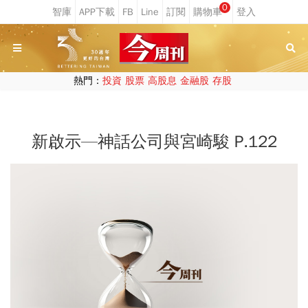
0
熱門：
投資
股票
高股息
金融股
存股
新啟示—神話公司與宮崎駿 P.122