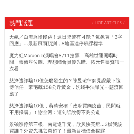
熱門話題
/ HOT ARTICLES /
天氣／白海豚慢慢跳！週日陸警有可能？氣象署「3字
回應」...最新風雨預測，8地區達停班課標準
魔力紅Maroon 5演唱會8/11搶票！高雄世運開唱時
間、票價座位圖、理想國會員優先購、拓元售票資訊一
次看
慈濟遭詐騙10億怎麼發生的？陳昱瑄律師見證嚴下跪
博信任！豪宅藏158公斤黃金，洗錢手法曝光…慈濟回
應了
慈濟遭詐騙10億，蔣萬安稱「政府買夠疫苗，民間就
不用採購」！謝金河：這句話說得不夠公道
景碩漲停第三根、南電返千元，欣興快亮燈...3檔我該
買誰？外資先挑它買超了！最新目標價全揭露