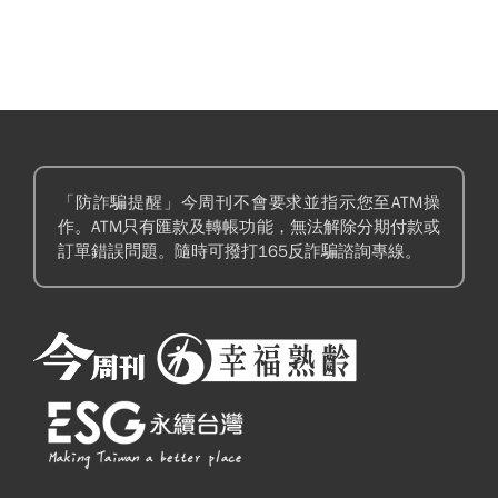
「防詐騙提醒」今周刊不會要求並指示您至ATM操
作。ATM只有匯款及轉帳功能，無法解除分期付款或
訂單錯誤問題。隨時可撥打165反詐騙諮詢專線。