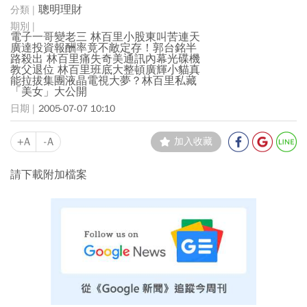
聰明理財
電子一哥變老三 林百里小股東叫苦連天
廣達投資報酬率竟不敵定存！郭台銘半
路殺出 林百里痛失奇美通訊內幕光碟機
教父退位 林百里班底大整頓廣輝小貓真
能拉拔集團液晶電視大夢？林百里私藏
「美女」大公開
2005-07-07 10:10
+A
-A
加入收藏
請下載附加檔案