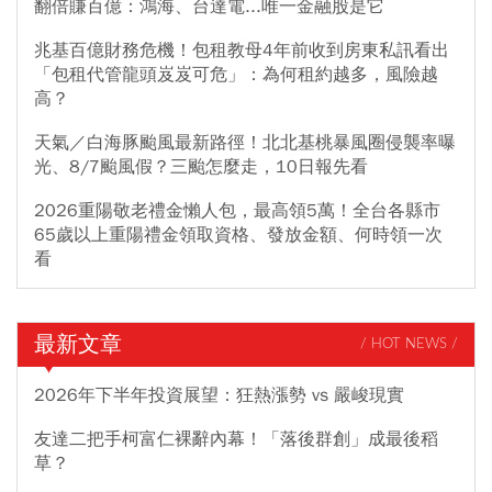
翻倍賺百億：鴻海、台達電...唯一金融股是它
兆基百億財務危機！包租教母4年前收到房東私訊看出
「包租代管龍頭岌岌可危」：為何租約越多，風險越
高？
天氣／白海豚颱風最新路徑！北北基桃暴風圈侵襲率曝
光、8/7颱風假？三颱怎麼走，10日報先看
2026重陽敬老禮金懶人包，最高領5萬！全台各縣市
65歲以上重陽禮金領取資格、發放金額、何時領一次
看
最新文章
/ HOT NEWS /
2026年下半年投資展望：狂熱漲勢 vs 嚴峻現實
友達二把手柯富仁裸辭內幕！「落後群創」成最後稻
草？