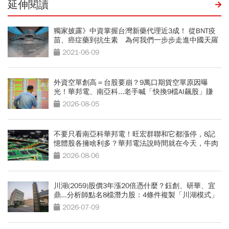
延伸閱讀
獨家披露》中資掌握台灣新藥代理近3成！ 從BNT疫
苗、癌症藥到抗生素 為何我們一步步走進中國天羅
地網？
2021-06-09
外資空單創高＝台股要崩？9萬口期貨空單原因曝
光！華邦電、南亞科...老手喊「快換9檔AI飆股」賺
Q3大行情
2026-08-05
不要只看南亞科華邦電！旺宏群聯和它都漲停，8記
憶體股各擁啥利多？華邦電法說時間就在今天，牛肉
大塊嗎
2026-08-06
川湖(2059)股價3年漲20倍憑什麼？鈺創、研華、宜
鼎...分析師點名8檔潛力股：4條件複製「川湖模式」
2026-07-09