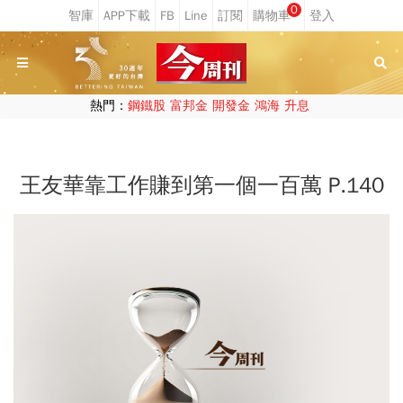
0
熱門：
鋼鐵股
富邦金
開發金
鴻海
升息
王友華靠工作賺到第一個一百萬 P.140