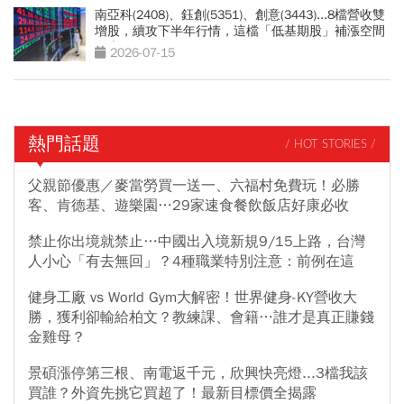
南亞科(2408)、鈺創(5351)、創意(3443)...8檔營收雙
增股，續攻下半年行情，這檔「低基期股」補漲空間
最大
2026-07-15
熱門話題
/ HOT STORIES /
父親節優惠／麥當勞買一送一、六福村免費玩！必勝
客、肯德基、遊樂園…29家速食餐飲飯店好康必收
禁止你出境就禁止…中國出入境新規9/15上路，台灣
人小心「有去無回」？4種職業特別注意：前例在這
健身工廠 vs World Gym大解密！世界健身-KY營收大
勝，獲利卻輸給柏文？教練課、會籍…誰才是真正賺錢
金雞母？
景碩漲停第三根、南電返千元，欣興快亮燈...3檔我該
買誰？外資先挑它買超了！最新目標價全揭露