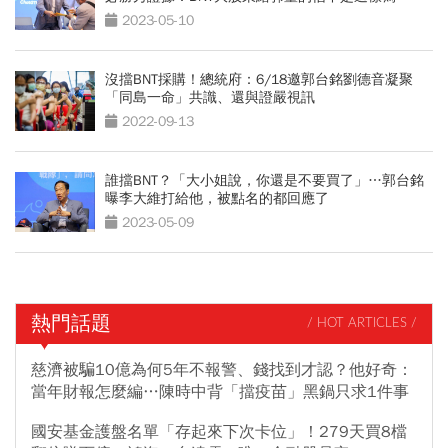
2023-05-10
沒擋BNT採購！總統府：6/18邀郭台銘劉德音凝聚
「同島一命」共識、還與證嚴視訊
2022-09-13
誰擋BNT？「大小姐說，你還是不要買了」…郭台銘
曝李大維打給他，被點名的都回應了
2023-05-09
熱門話題
/ HOT ARTICLES /
慈濟被騙10億為何5年不報警、錢找到才認？他好奇：
當年財報怎麼編…陳時中背「擋疫苗」黑鍋只求1件事
國安基金護盤名單「存起來下次卡位」！279天買8檔