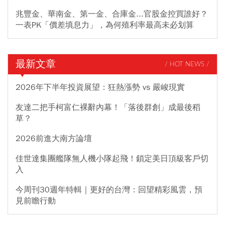
兆豐金、華南金、第一金、合庫金...官股金控買誰好？
一表PK「價差填息力」，為何殖利率最高未必划算
最新文章
/ HOT NEWS /
2026年下半年投資展望：狂熱漲勢 vs 嚴峻現實
友達二把手柯富仁裸辭內幕！「落後群創」成最後稻
草？
2026前進大南方論壇
佳世達集團艦隊無人機小隊起飛！鎖定美日頂級客戶切
入
今周刊30週年特輯｜更好的台灣：回望精彩風雲，預
見前瞻行動