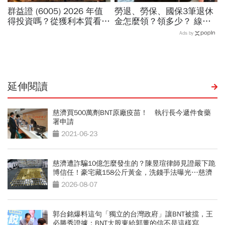
群益證 (6005) 2026 年值
勞退、勞保、國保3筆退休
得投資嗎？從獲利本質看價
金怎麼領？領多少？ 線上
值成長與 ETF 納入利多
試算就知道
Ads by
延伸閱讀
慈濟買500萬劑BNT原廠疫苗！ 執行長今遞件食藥
署申請
2021-06-23
慈濟遭詐騙10億怎麼發生的？陳昱瑄律師見證嚴下跪
博信任！豪宅藏158公斤黃金，洗錢手法曝光…慈濟
回應了
2026-08-07
郭台銘爆料這句「獨立的台灣政府」讓BNT被擋，王
必勝秀證據：BNT大股東給郭董的信不是這樣寫