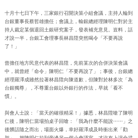
十月十七日下午，三家銀行召開決策小組會議，主持人輪到
台銀董事長蔡哲雄擔任；會議上，輸銀總經理陳明仁對於主
持人裁定某個退回土銀研究案子，發表補充意見。豈料，話
才說一半，台銀工會理事長林昌陞突然喝令「不要再說
了！」
曾擔任地方民意代表的林昌陞，先前某次的合併決策會議
中，就曾經「命令」陳明仁「不要再說了」；事後，台銀總
經理羅澤成雖然拉著林昌陞向陳道歉，但陳對於林多次「為
台銀獨尊」，不尊重台銀以外銀行的作法，早就「看不
慣」。
與會人士說：「當天的確很精采！」據悉，林昌陞嗆了陳明
仁後，陳明仁當場拍桌子回嗆：「我為什麼不能說……」之
後髒話隨之而出，場面火爆，幸好羅澤成及時衝出來「勸