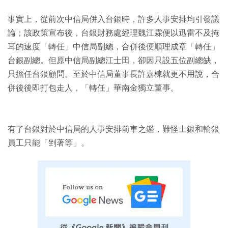
事實上，從前次中信局併入台銀時，許多人事安排均引發議
論；該政策宣布後，台銀財務處經理魏江霖便以迅雷不及掩
耳的速度「轉任」中信局副總，合併後便順理成章「轉任」
台銀副總。但原中信局副總江士田，卻因只設五位副總缺，
只擔任台銀顧問。至於中信局董事長許嘉棟就更不用說，合
併後後即打包走人，「轉任」華南金獨立董事。
有了台銀對於中信局的人事安排前車之鑑，難怪土銀和輸銀
員工只能「剉著等」。