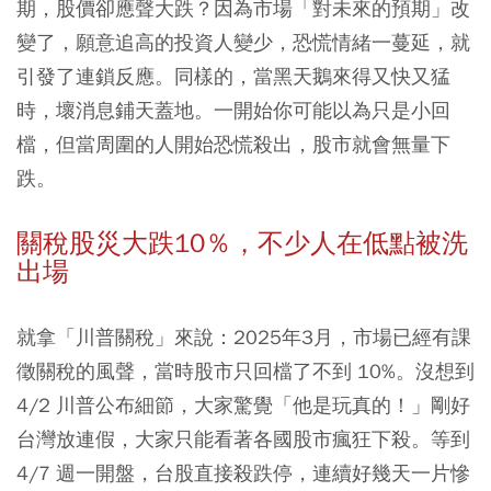
期，股價卻應聲大跌？因為市場「對未來的預期」改
變了，願意追高的投資人變少，恐慌情緒一蔓延，就
引發了連鎖反應。同樣的，當黑天鵝來得又快又猛
時，壞消息鋪天蓋地。一開始你可能以為只是小回
檔，但當周圍的人開始恐慌殺出，股市就會無量下
跌。
關稅股災大跌10％，不少人在低點被洗
出場
就拿「川普關稅」來說：2025年3月，市場已經有課
徵關稅的風聲，當時股市只回檔了不到 10%。沒想到
4/2 川普公布細節，大家驚覺「他是玩真的！」剛好
台灣放連假，大家只能看著各國股市瘋狂下殺。等到
4/7 週一開盤，台股直接殺跌停，連續好幾天一片慘