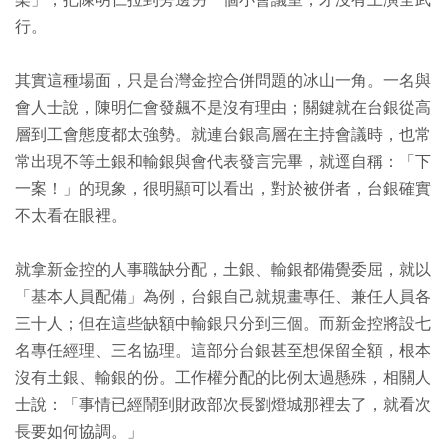
架」，把陳明仁拉到旁邊另一個小會議室，才沒有上演全武
行。
其實這種場面，只是台灣金控合併問題的冰山一角。一名與
會人士說，陳明仁會發飆不是沒有理由；關鍵就在台銀從高
層到工會態度都太強勢。就連台銀高層在主持會議時，也常
常出現不等土銀和輸銀與會代表發言完畢，就逕自稱：「下
一案！」的現象，很明顯可以看出，對於被併者，台銀確實
不太看在眼裡。
就拿新金控的人事職缺分配，土銀、輸銀都備覺委屈，就以
「基本人員配備」為例，台銀自己就規畫專任、兼任人員各
三十人；但在這些缺額中輸銀只分到三個。而新金控將設七
名專任經理、三名協理。這部分台銀甚至想保留全額，根本
沒有土銀、輸銀的份。工作權分配的比例太過懸殊，相關人
士說：「事情已經鬧到財政部次長劉燈城那裡去了，就看次
長要如何協調。」