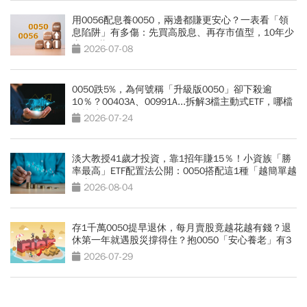
用0056配息養0050，兩邊都賺更安心？一表看「領
息陷阱」有多傷：先買高股息、再存市值型，10年少
賺330萬
2026-07-08
0050跌5%，為何號稱「升級版0050」卻下殺逾
10％？00403A、00991A...拆解3檔主動式ETF，哪檔
最抗跌？
2026-07-24
淡大教授41歲才投資，靠1招年賺15％！小資族「勝
率最高」ETF配置法公開：0050搭配這1種「越簡單越
好賺」
2026-08-04
存1千萬0050提早退休，每月賣股竟越花越有錢？退
休第一年就遇股災撐得住？抱0050「安心養老」有3
條件
2026-07-29