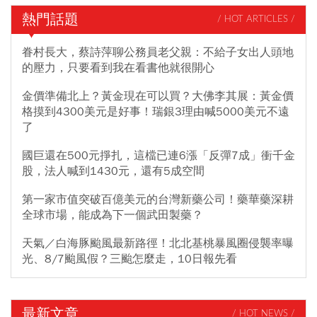
熱門話題
/ HOT ARTICLES /
眷村長大，蔡詩萍聊公務員老父親：不給子女出人頭地
的壓力，只要看到我在看書他就很開心
金價準備北上？黃金現在可以買？大佛李其展：黃金價
格摸到4300美元是好事！瑞銀3理由喊5000美元不遠
了
國巨還在500元掙扎，這檔已連6漲「反彈7成」衝千金
股，法人喊到1430元，還有5成空間
第一家市值突破百億美元的台灣新藥公司！藥華藥深耕
全球市場，能成為下一個武田製藥？
天氣／白海豚颱風最新路徑！北北基桃暴風圈侵襲率曝
光、8/7颱風假？三颱怎麼走，10日報先看
最新文章
/ HOT NEWS /