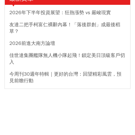
2026年下半年投資展望：狂熱漲勢 vs 嚴峻現實
友達二把手柯富仁裸辭內幕！「落後群創」成最後稻
草？
2026前進大南方論壇
佳世達集團艦隊無人機小隊起飛！鎖定美日頂級客戶切
入
今周刊30週年特輯｜更好的台灣：回望精彩風雲，預
見前瞻行動