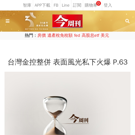
0
熱門：
房價
遺產稅免稅額
fed
高股息etf
美元
台灣金控整併 表面風光私下火爆 P.63