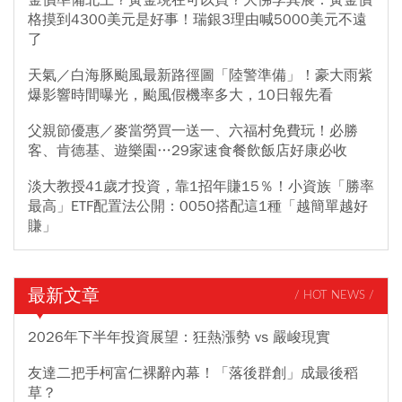
格摸到4300美元是好事！瑞銀3理由喊5000美元不遠
了
天氣／白海豚颱風最新路徑圖「陸警準備」！豪大雨紫
爆影響時間曝光，颱風假機率多大，10日報先看
父親節優惠／麥當勞買一送一、六福村免費玩！必勝
客、肯德基、遊樂園…29家速食餐飲飯店好康必收
淡大教授41歲才投資，靠1招年賺15％！小資族「勝率
最高」ETF配置法公開：0050搭配這1種「越簡單越好
賺」
最新文章
/ HOT NEWS /
2026年下半年投資展望：狂熱漲勢 vs 嚴峻現實
友達二把手柯富仁裸辭內幕！「落後群創」成最後稻
草？