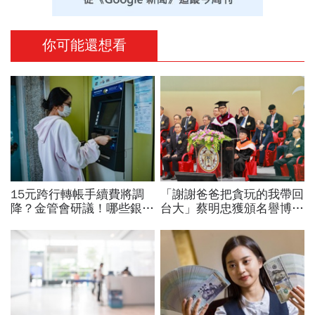
你可能還想看
15元跨行轉帳手續費將調
「謝謝爸爸把貪玩的我帶回
降？金管會研議！哪些銀行
台大」蔡明忠獲頒名譽博
已免手續費？數位帳戶、薪
士！回憶當年1通電話叫他
轉戶、電支帳戶一次看
回來，至今沿用父親印泥