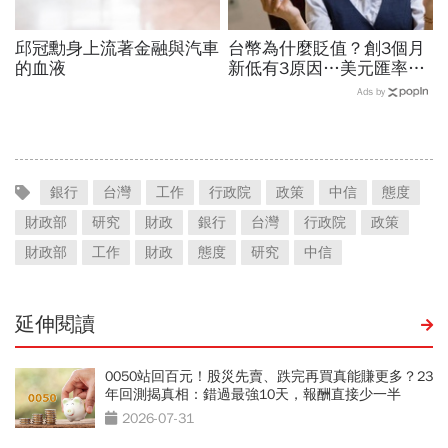
邱冠勳身上流著金融與汽車
台幣為什麼貶值？創3個月
的血液
新低有3原因…美元匯率接
下來怎麼走？央行點出後市
Ads by
兩大關鍵
銀行
台灣
工作
行政院
政策
中信
態度
財政部
研究
財政
銀行
台灣
行政院
政策
財政部
工作
財政
態度
研究
中信
延伸閱讀
0050站回百元！股災先賣、跌完再買真能賺更多？23
年回測揭真相：錯過最強10天，報酬直接少一半
2026-07-31