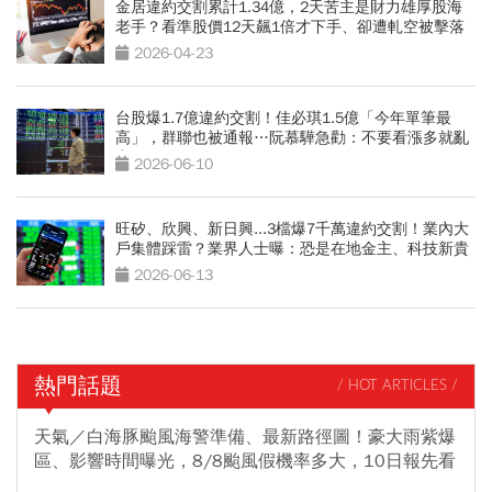
金居違約交割累計1.34億，2天苦主是財力雄厚股海
老手？看準股價12天飆1倍才下手、卻遭軋空被擊落
2026-04-23
台股爆1.7億違約交割！佳必琪1.5億「今年單筆最
高」，群聯也被通報…阮慕驊急勸：不要看漲多就亂
空
2026-06-10
旺矽、欣興、新日興...3檔爆7千萬違約交割！業內大
戶集體踩雷？業界人士曝：恐是在地金主、科技新貴
2026-06-13
熱門話題
/ HOT ARTICLES /
天氣／白海豚颱風海警準備、最新路徑圖！豪大雨紫爆
區、影響時間曝光，8/8颱風假機率多大，10日報先看