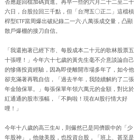
否應趁回檔加碼買進。再早一些的六月二十二至二十
六日，台股拉回三千點，但「台灣五○正二」這檔槓
桿型ETF當周爆出破紀錄二一六·八萬張成交量，凸顯
散戶爆棚的接刀自信。
「我還抱著已經下市、每股成本二十元的歌林股票五
十張哩！」今年六十七歲的黃先生毫不介意談論自己
的慘痛投資經驗，因為即使離開市場多年了，如今他
卻充滿著再戰自信，「過去半年，我陸續解約了二張
年金險保單。」每張保單年領六萬元的金額，對比於
紅通通的股市漲幅，「不夠啦！現在AI股行情大好
哩！」
今年十八歲的高三生Al，則儼然已是同儕眼中的「少
年股神」，他做美股，也投資台股，「班上、甚至是