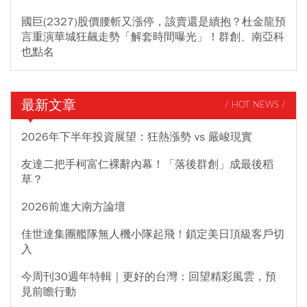
國巨(2327)股價腰斬又漲停，該賣還是續抱？杜金龍預
言重演華城狂飆走勢「解套時間曝光」！群創、南亞科
也點名
最新文章
/ HOT NEWS /
2026年下半年投資展望：狂熱漲勢 vs 嚴峻現實
友達二把手柯富仁裸辭內幕！「落後群創」成最後稻
草？
2026前進大南方論壇
佳世達集團艦隊無人機小隊起飛！鎖定美日頂級客戶切
入
今周刊30週年特輯｜更好的台灣：回望精彩風雲，預
見前瞻行動