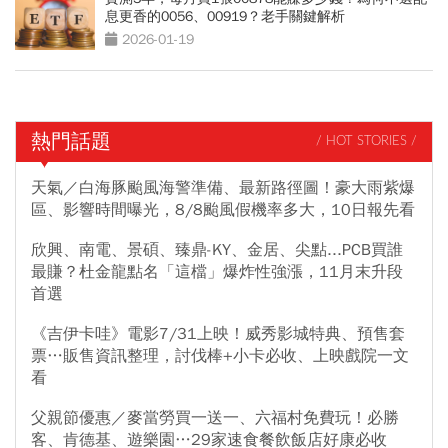
息更香的0056、00919？老手關鍵解析
2026-01-19
熱門話題
/ HOT STORIES /
天氣／白海豚颱風海警準備、最新路徑圖！豪大雨紫爆
區、影響時間曝光，8/8颱風假機率多大，10日報先看
欣興、南電、景碩、臻鼎-KY、金居、尖點...PCB買誰
最賺？杜金龍點名「這檔」爆炸性強漲，11月末升段
首選
《吉伊卡哇》電影7/31上映！威秀影城特典、預售套
票…販售資訊整理，討伐棒+小卡必收、上映戲院一文
看
父親節優惠／麥當勞買一送一、六福村免費玩！必勝
客、肯德基、遊樂園…29家速食餐飲飯店好康必收