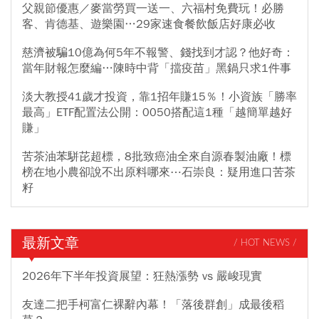
父親節優惠／麥當勞買一送一、六福村免費玩！必勝
客、肯德基、遊樂園…29家速食餐飲飯店好康必收
慈濟被騙10億為何5年不報警、錢找到才認？他好奇：
當年財報怎麼編…陳時中背「擋疫苗」黑鍋只求1件事
淡大教授41歲才投資，靠1招年賺15％！小資族「勝率
最高」ETF配置法公開：0050搭配這1種「越簡單越好
賺」
苦茶油苯駢芘超標，8批致癌油全來自源春製油廠！標
榜在地小農卻說不出原料哪來⋯石崇良：疑用進口苦茶
籽
最新文章
/ HOT NEWS /
2026年下半年投資展望：狂熱漲勢 vs 嚴峻現實
友達二把手柯富仁裸辭內幕！「落後群創」成最後稻