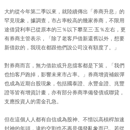
大約從今年第二季以來，就陸續傳出「券商升息」的
罕見現象，據調查，市占率較高的幾家券商，不限用
途借貸利率已從原本的三％以下攀至三·五％左右，更
有券商主管表示，「除了老客戶借新還舊以外，想要
新借款的，我現在都跟他們說公司沒有額度了。」
對券商而言，無力借款或升息擋客都是下策，「我們
也怕客戶跑掉，影響未來市占率。」券商增資補銀彈
也成為近期台股現象，包括國泰證、永豐金證、兆豐
證等皆有增資計畫，亦有部分券商準備發債或聯貸，
支應投資人的需金孔急。
但在這個人人都有自信成為股神、不惜以高槓桿加速
封神的年頭，違約交割也不再是偶發亂象而已。若從