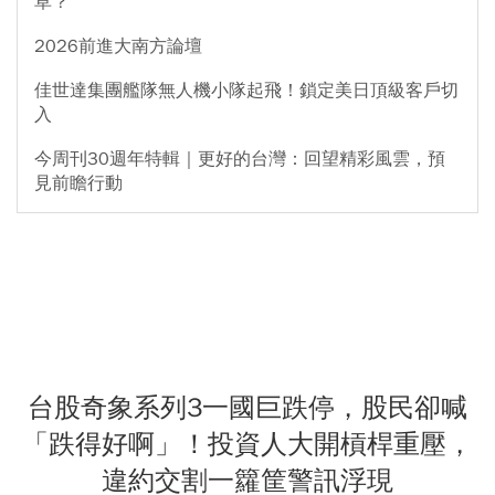
草？
2026前進大南方論壇
佳世達集團艦隊無人機小隊起飛！鎖定美日頂級客戶切
入
今周刊30週年特輯｜更好的台灣：回望精彩風雲，預
見前瞻行動
台股奇象系列3一國巨跌停，股民卻喊
「跌得好啊」！投資人大開槓桿重壓，
違約交割一籮筐警訊浮現