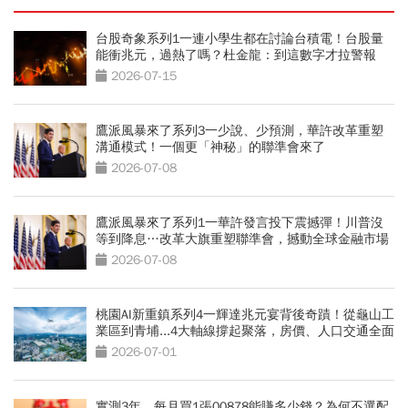
台股奇象系列1一連小學生都在討論台積電！台股量
能衝兆元，過熱了嗎？杜金龍：到這數字才拉警報
2026-07-15
鷹派風暴來了系列3一少說、少預測，華許改革重塑
溝通模式！一個更「神秘」的聯準會來了
2026-07-08
鷹派風暴來了系列1一華許發言投下震撼彈！川普沒
等到降息…改革大旗重塑聯準會，撼動全球金融市場
2026-07-08
桃園AI新重鎮系列4一輝達兆元宴背後奇蹟！從龜山工
業區到青埔...4大軸線撐起聚落，房價、人口交通全面
升級
2026-07-01
實測3年，每月買1張00878能賺多少錢？為何不選配