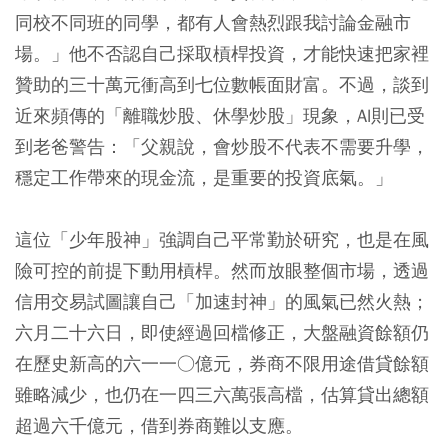
同校不同班的同學，都有人會熱烈跟我討論金融市
場。」他不否認自己採取槓桿投資，才能快速把家裡
贊助的三十萬元衝高到七位數帳面財富。不過，談到
近來頻傳的「離職炒股、休學炒股」現象，Al則已受
到老爸警告：「父親說，會炒股不代表不需要升學，
穩定工作帶來的現金流，是重要的投資底氣。」
這位「少年股神」強調自己平常勤於研究，也是在風
險可控的前提下動用槓桿。然而放眼整個市場，透過
信用交易試圖讓自己「加速封神」的風氣已然火熱；
六月二十六日，即使經過回檔修正，大盤融資餘額仍
在歷史新高的六一一○億元，券商不限用途借貸餘額
雖略減少，也仍在一四三六萬張高檔，估算貸出總額
超過六千億元，借到券商難以支應。