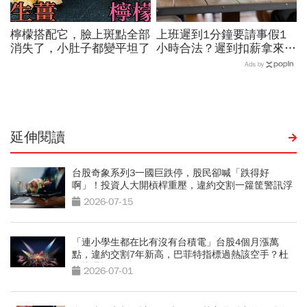
檸檬搭配它，臉上斑點全部
上班遲到1分鐘要請事假1
消失了，小肚子都變平坦了
小時合法？遲到扣薪拿來聚
餐就OK？法院認證了…遲
Ads by
到不支薪這樣算
延伸閱讀
台股奇象系列3一國巨跌停，股民卻喊「跌得好
啊」！投資人大開槓桿重壓，違約交割一籮筐警訊浮
現
2026-07-15
「連小學生都在比有沒有台積電」台股4個月漲萬
點，違約交割7年新高，巴菲特指標過熱該空手？杜
金龍曝操作
2026-07-01