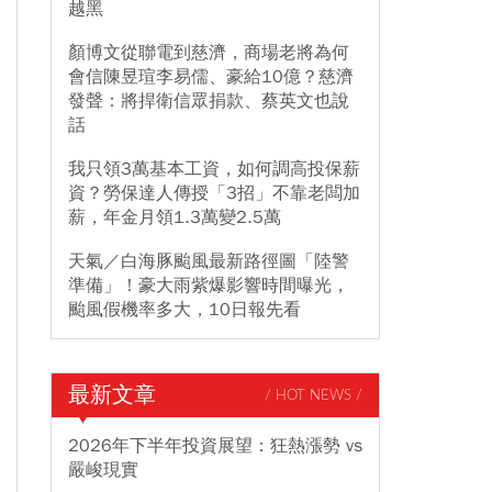
越黑
顏博文從聯電到慈濟，商場老將為何
會信陳昱瑄李易儒、豪給10億？慈濟
發聲：將捍衛信眾捐款、蔡英文也說
話
我只領3萬基本工資，如何調高投保薪
資？勞保達人傳授「3招」不靠老闆加
薪，年金月領1.3萬變2.5萬
天氣／白海豚颱風最新路徑圖「陸警
準備」！豪大雨紫爆影響時間曝光，
颱風假機率多大，10日報先看
最新文章
/ HOT NEWS /
2026年下半年投資展望：狂熱漲勢 vs
嚴峻現實