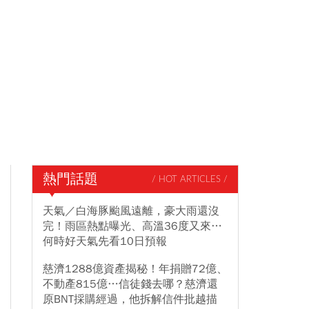
熱門話題
/ HOT ARTICLES /
天氣／白海豚颱風遠離，豪大雨還沒
完！雨區熱點曝光、高溫36度又來…
何時好天氣先看10日預報
慈濟1288億資產揭秘！年捐贈72億、
不動產815億…信徒錢去哪？慈濟還
原BNT採購經過，他拆解信件批越描