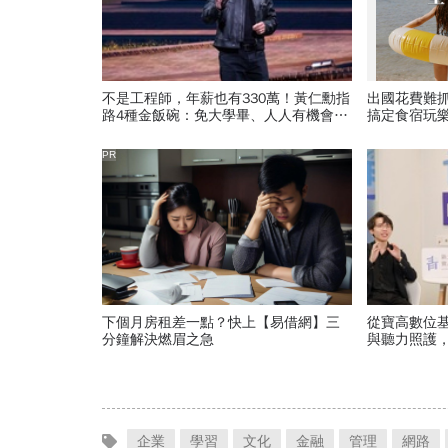
不是工程師，年薪也有330萬！黃仁勳指
出國花費難
路4種金飯碗：免大學畢、人人有機會過
搞定食宿玩
優渥生活…AI時代搶手職業曝光
PR
下個月房租差一點？快上【易借網】三
從寶高數位基
分鐘解決燃眉之急
與聽力照護
企業
學習
文化
金融
管理
網路