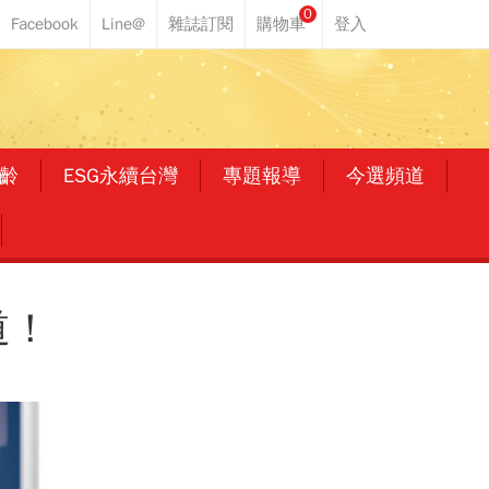
0
齡
ESG永續台灣
專題報導
今選頻道
道！