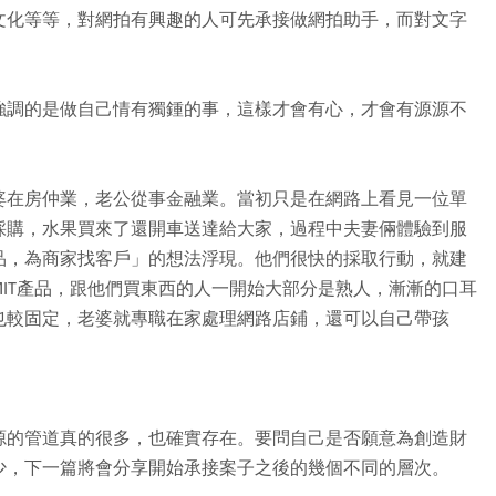
文化等等，對網拍有興趣的人可先承接做網拍助手，而對文字
強調的是做自己情有獨鍾的事，這樣才會有心，才會有源源不
婆在房仲業，老公從事金融業。當初只是在網路上看見一位單
採購，水果買來了還開車送達給大家，過程中夫妻倆體驗到服
品，為商家找客戶」的想法浮現。他們很快的採取行動，就建
IT產品，跟他們買東西的人一開始大部分是熟人，漸漸的口耳
也較固定，老婆就專職在家處理網路店鋪，還可以自己帶孩
源的管道真的很多，也確實存在。要問自己是否願意為創造財
少，下一篇將會分享開始承接案子之後的幾個不同的層次。