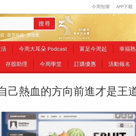
搜尋
資
股票抽籤
房地產
生活
今周大耳朵 Podcast
富足今周起
幸福熟
存股助理
今周學堂
訂購優惠
活動報名
自己熱血的方向前進才是王