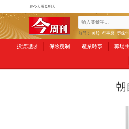
在今天看見明天
熱門：
美股
行事曆
勞保年
投資理財
保險稅制
產業時事
職場
朝