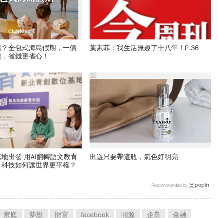
抓？全包式海島假期，一價
葉素菲：我生活無趣了十八年！P.36
樂，省錢更省心！
PR
地出發 用AI翻轉語文教育
出遊只要帶這瓶，氣色好明亮
，科技如何讓世界更平權？
Recommended by
家庭
夢想
財富
facebook
開源
企業
金融