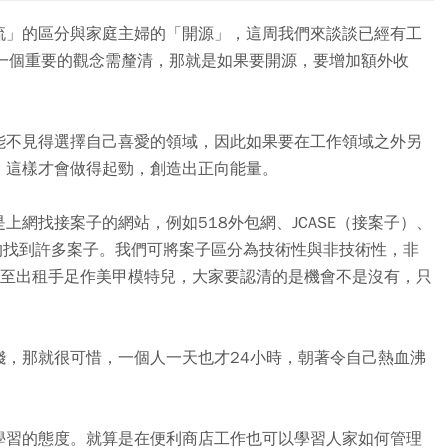
流」的區分與家庭主婦的「開源」，這周我們來談談已經有工
有一個重要的觀念需釐清，那就是如果要開源，要增加額外收
能不見得選擇自己喜愛的領域，因此如果要在工作領域之外另
，這樣才會做得起勁，創造出正向能量。
網找接案子的網站，例如518外包網、JCASE（接案子）、
易的找到許多案子。我們可將案子區分為技術性與非技術性，非
、甚至出租手足作美甲模特兒，大家要認清的是機會不是沒有，只
錢，那就很可惜，一個人一天也才24小時，朝著令自己熱血沸
學習的態度。就算是在便利商店工作也可以學習人家如何管理