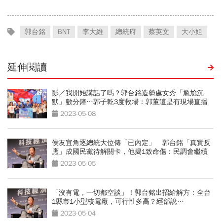
郭台銘
BNT
李大維
總統府
蔡英文
大小姐
延伸閱讀
影／我開始講話了嗎？郭台銘造勢處女秀「尷尬沉
默」數分鐘…郭子乾3度救場：郭董這是有現場直播
的
2023-05-08
侯友宜角逐總統大位傳「已內定」 郭台銘「真實反
應」成國民黨待解關卡，他揭1致命傷：民調會繼續
跌
2023-05-05
「沒有電，一切都空談」！郭台銘出招給解方：全台
1縣市1小型核電廠，可行性多高？經部說…
2023-05-04