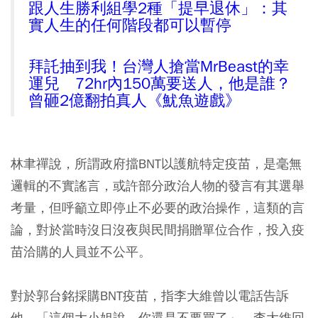
跟人生勝利組學2種「提早退休」：其
實人生的任何階段都可以暫停
拜託抽到我！台灣人搶當MrBeast的幸
運兒 72hr內150萬要送人，他是誰？
曾砸2億翻拍真人《魷魚遊戲》
林聿禪說，所謂政府擋BNT以護航特定疫苗，是毫無
邏輯的不實謠言，或許部分政治人物的發言有其選舉
考量，但呼籲立即停止不必要的政治操作，這類的言
論，對於當時沒日沒夜與民間捐贈單位合作，投入疫
苗洽購的人員並不公平。
對於郭台銘採購BNT疫苗，指李大維曾以電話告訴
他，「這個大小姐說，你還是不要買了」，李大維回