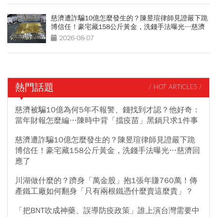
慈濟遭詐騙10億怎麼發生的？陳昱瑄律師見證嚴下跪
博信任！豪宅藏158公斤黃金，洗錢手法曝光…慈濟
回應了
2026-08-07
熱門話題
/ HOT ARTICLES /
慈濟被騙10億為何5年不報警、錢找到才認？他好奇：
當年財報怎麼編…陳時中背「擋疫苗」黑鍋只求1件事
慈濟遭詐騙10億怎麼發生的？陳昱瑄律師見證嚴下跪
博信任！豪宅藏158公斤黃金，洗錢手法曝光…慈濟回
應了
川湖做什麼的？躋身「萬金股」抱1張年賺760萬！傳
產鐵工廠如何翻身「只有兩根鐵憑什麼賣這麼貴」？
「把BNT吹成神藥、誤導防疫政策」誰上演台灣需要中