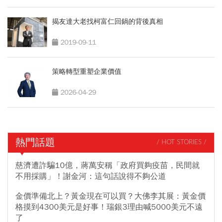
揭友達大老找柯富仁回鍋的背後真相
2019-09-11
策略轉型重塑企業價值
2026-04-29
熱門話題
/ HOT STORIES /
慈濟遭詐騙10億，蔣萬安稱「政府買夠疫苗，民間就
不用採購」！謝金河：這句話說得不夠公道
金價準備北上？黃金現在可以買？大佛李其展：黃金價
格摸到4300美元是好事！瑞銀3理由喊5000美元不遠
了