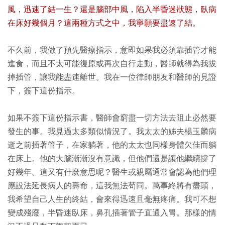
風，迅速了結一生？還是腦部中風，陷入半昏迷狀態，臥病
在床好幾個月？這兩種方式之中，我寧願要盡速了結。
不久前，我做了預先醫療指示，意即如果我必須靠插管才能
進食，而且不太可能復原或再次自行走動，醫師就得為我拔
掉插管，讓我能盡速離世。我在一位律師朋友和醫師的見證
下，簽下這份指示。
如果不簽下這份指示書，醫師會窮盡一切方法去阻止必然要
發生的事。我見過太多類似情況了。我太太的姊夫楊玉麟病
逝之前插著管子，在家躺著，他的太太也同樣身體欠佳而躺
在床上。他的大腦漸漸沒有意識，但他們還是讓他繼續撐了
好幾年。這又有什麼意思呢？醫生或親屬通常會認為他們理
應設法延長病人的壽命，這我無法苟同。萬事終將有盡頭，
我希望自己人生的終結，會來得迅速且毫無疼痛。我可不想
變成殘廢，半昏迷臥床，鼻孔插著管子直通入胃。那樣的情