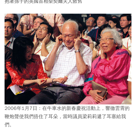
抱著孫子的英國首相柴契爾夫人敘舊
2006年1月7日：在牛車水的新春慶祝活動上，響徹雲霄的
鞭炮聲使我們捂住了耳朵，當時議員梁莉莉遞了耳塞給我
們。