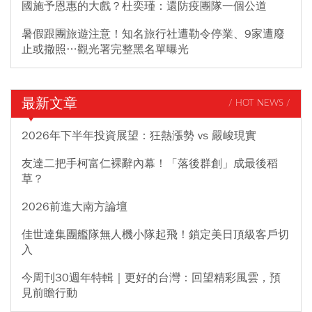
國施予恩惠的大戲？杜奕瑾：還防疫團隊一個公道
暑假跟團旅遊注意！知名旅行社遭勒令停業、9家遭廢
止或撤照…觀光署完整黑名單曝光
最新文章
/ HOT NEWS /
2026年下半年投資展望：狂熱漲勢 vs 嚴峻現實
友達二把手柯富仁裸辭內幕！「落後群創」成最後稻
草？
2026前進大南方論壇
佳世達集團艦隊無人機小隊起飛！鎖定美日頂級客戶切
入
今周刊30週年特輯｜更好的台灣：回望精彩風雲，預
見前瞻行動