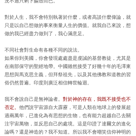
況不過只剩下軀殼而已。
對於人生，我不會特別執著於什麼，或者高談什麼偉論，就
只是以自己想做的事來衡量人生的價值。就我自己來說，想
做的我已經盡力做到了，我心滿意足。
不同社會對生命有各種不同的說法。
如果你到美國，你會發現處處盡是虔誠的基督教徒，尤其是
在南部保守的聖經地帶。中國雖然接受了好幾十年的毛澤東
思想與馬克思主義，但拜祭祖先，以及其他佛教和道教的習
俗仍然普遍。印度則廣泛相信轉世輪迴。
我不會說自己是無神論者。
對於神的存在，我既不接受也不
否定。
他們說宇宙源自大霹靂，可是人類在地球上的發展超
過兩萬年，已進化為有思想的生物，也有能力超越自己去關
注宇宙萬物，並反思自己的處境。這是印證了達爾文的進化
論嗎？還是神造的？我不知道。所以我不會嘲笑信仰神明的