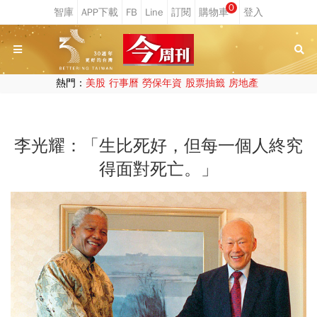
0
熱門：
美股
行事曆
勞保年資
股票抽籤
房地產
李光耀：「生比死好，但每一個人終究
得面對死亡。」