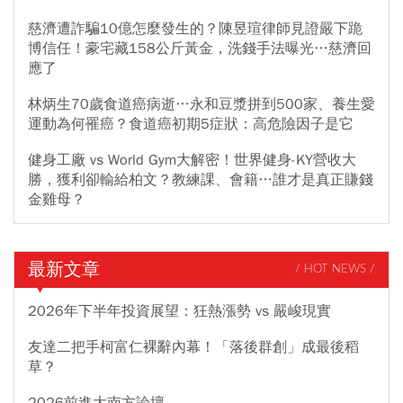
慈濟遭詐騙10億怎麼發生的？陳昱瑄律師見證嚴下跪
博信任！豪宅藏158公斤黃金，洗錢手法曝光…慈濟回
應了
林炳生70歲食道癌病逝…永和豆漿拼到500家、養生愛
運動為何罹癌？食道癌初期5症狀：高危險因子是它
健身工廠 vs World Gym大解密！世界健身-KY營收大
勝，獲利卻輸給柏文？教練課、會籍…誰才是真正賺錢
金雞母？
最新文章
/ HOT NEWS /
2026年下半年投資展望：狂熱漲勢 vs 嚴峻現實
友達二把手柯富仁裸辭內幕！「落後群創」成最後稻
草？
2026前進大南方論壇