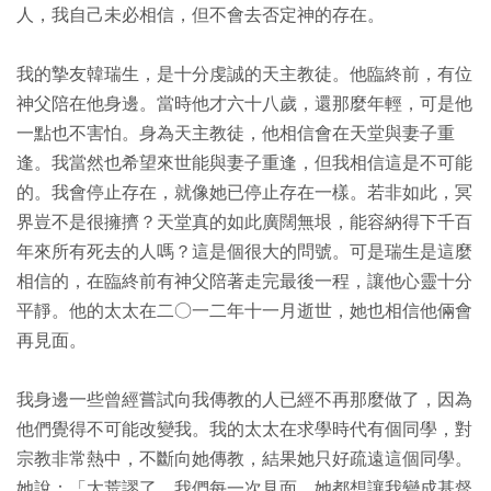
人，我自己未必相信，但不會去否定神的存在。
我的摯友韓瑞生，是十分虔誠的天主教徒。他臨終前，有位
神父陪在他身邊。當時他才六十八歲，還那麼年輕，可是他
一點也不害怕。身為天主教徒，他相信會在天堂與妻子重
逢。我當然也希望來世能與妻子重逢，但我相信這是不可能
的。我會停止存在，就像她已停止存在一樣。若非如此，冥
界豈不是很擁擠？天堂真的如此廣闊無垠，能容納得下千百
年來所有死去的人嗎？這是個很大的問號。可是瑞生是這麼
相信的，在臨終前有神父陪著走完最後一程，讓他心靈十分
平靜。他的太太在二○一二年十一月逝世，她也相信他倆會
再見面。
我身邊一些曾經嘗試向我傳教的人已經不再那麼做了，因為
他們覺得不可能改變我。我的太太在求學時代有個同學，對
宗教非常熱中，不斷向她傳教，結果她只好疏遠這個同學。
她說：「太荒謬了，我們每一次見面，她都想讓我變成基督