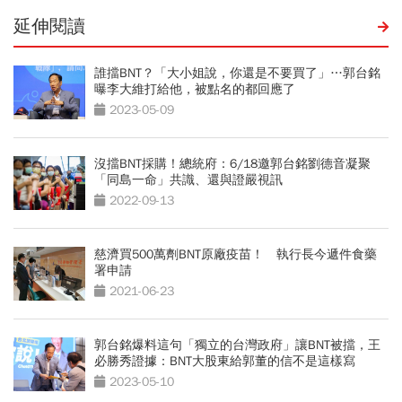
延伸閱讀
誰擋BNT？「大小姐說，你還是不要買了」…郭台銘
曝李大維打給他，被點名的都回應了
2023-05-09
沒擋BNT採購！總統府：6/18邀郭台銘劉德音凝聚
「同島一命」共識、還與證嚴視訊
2022-09-13
慈濟買500萬劑BNT原廠疫苗！ 執行長今遞件食藥
署申請
2021-06-23
郭台銘爆料這句「獨立的台灣政府」讓BNT被擋，王
必勝秀證據：BNT大股東給郭董的信不是這樣寫
2023-05-10