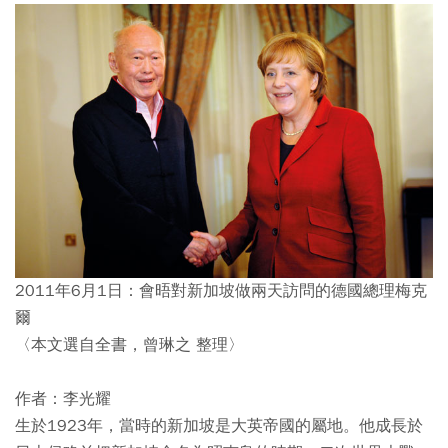
2011年6月1日：會晤對新加坡做兩天訪問的德國總理梅克
爾
〈本文選自全書，曾琳之 整理〉
作者：李光耀
生於1923年，當時的新加坡是大英帝國的屬地。他成長於