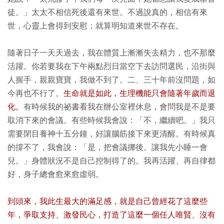
徒。」太太不相信死後還有來世。不過說真的，相信有來
世，心靈上會得到安慰；就算明知道來世不存在。
隨著日子一天天過去，我在體質上漸漸失去精力，也不那麼
活躍。你若要我在下午兩點烈日當空下去訪問選民，沿街與
人握手，親親寶寶，我做不到了。二、三十年前沒問題，如
今再也不行了。
生命就是如此，生理機能只會隨著年歲而退
化。
有時候我的祕書看我在辦公室裡休息，會問我是不是要
取消下來的會議。有些時候我會說：「不，繼續吧。」我只
需要閉目養神十五分鐘，好讓腦筋接下來更清醒。有時候真
的撐不了，我會說：「是，把會議挪後。讓我先小睡一會
兒。」身體狀況不是自己控制得了的。我再活躍、再自律都
好，身子總會愈來愈虛弱。
到頭來，我此生最大的滿足感，就是自己曾經花了這麼些
年，爭取支持、激發民心，打造了這麼一個任人唯賢、沒有