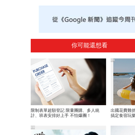
你可能還想看
PR
限制表單超額登記 限量團購、多人統
出國花費難
計、班表安排好上手 不怕爆團！
搞定食宿玩
PR