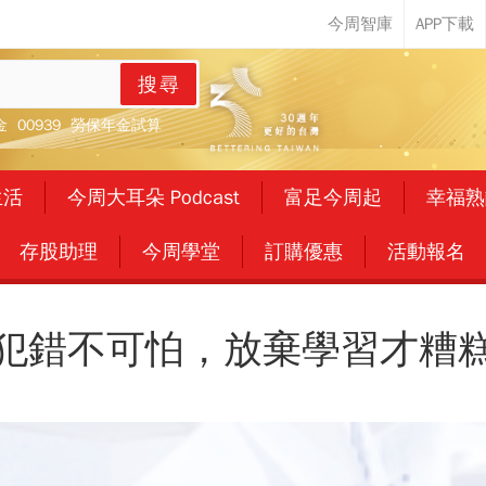
搜尋
金
00939
勞保年金試算
生活
今周大耳朵 Podcast
富足今周起
幸福熟
存股助理
今周學堂
訂購優惠
活動報名
犯錯不可怕，放棄學習才糟