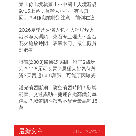
禁止你出境就禁止…中國出入境新規
9/15上路，台灣人小心「有去無
回」？4種職業特別注意：前例在這
2026夏季煙火懶人包／大稻埕煙火、
淡水漁人碼頭、東石海上煙火…全台
花火施放時間、表演卡司、最佳觀賞
點必看
聯電(2303)股價破底翻、漲了2成玩
完？118元可以買？展望大好為何外
資3天賣超14.6萬張，可能原因曝光
漢光演習斷網、防空演習時間！影響
範圍、交通異動…捷運台鐵高鐵公車
停駛？城鎮韌性演習不配合最高罰15
萬
最新文章
/ HOT NEWS /