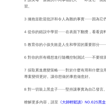
習。
3 擁抱並歡迎批評和令人為難的事實──
因為它
4 從你的錯誤中學習──
在表面下翻攪，看看資
5 教育你的小孩失敗是人生和學習的重要部分─
6 對你的所有構想進行隨機控制測試──
不要猜
7 採取累進應變策略──
對於什麼有用和什麼沒
專案變得更好。讓你想做的事愈做愈好。
8 對一切裝上黑盒子──
堅持讓事實為自己發言
瞭解更多內容，請至
《大師輕鬆讀》NO.625黑