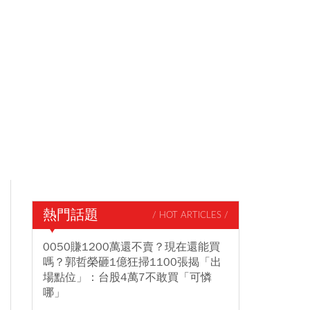
熱門話題
/ HOT ARTICLES /
0050賺1200萬還不賣？現在還能買
嗎？郭哲榮砸1億狂掃1100張揭「出
場點位」：台股4萬7不敢買「可憐
哪」