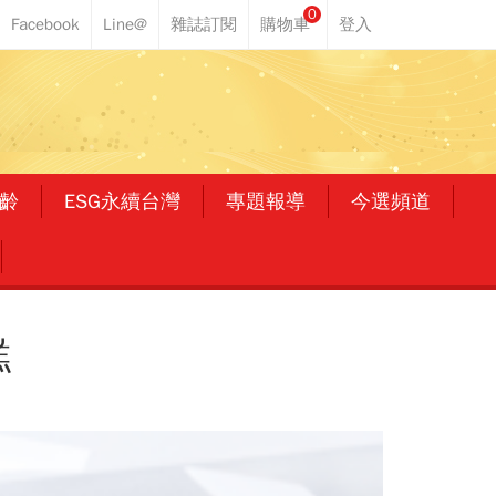
0
齡
ESG永續台灣
專題報導
今選頻道
糕