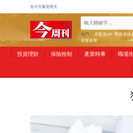
在今天看見明天
熱門：
月配息etf
勞保退休
存股名單
投資理財
保險稅制
產業時事
職場