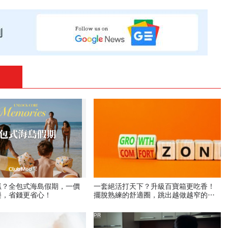
抓？全包式海島假期，一價
一套絕活打天下？升級百寶箱更吃香！
樂，省錢更省心！
擺脫熟練的舒適圈，跳出越做越窄的專
業陷阱
PR