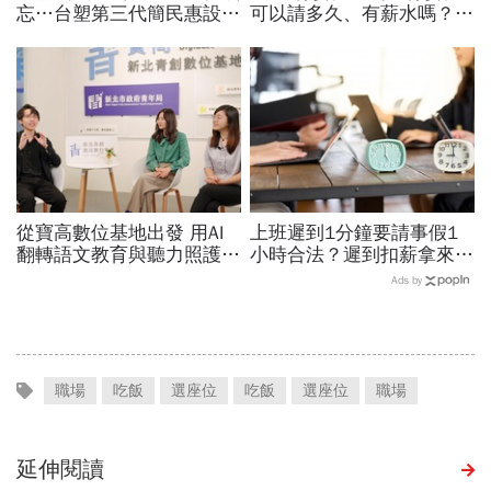
忘…台塑第三代簡民惠設台
可以請多久、有薪水嗎？育
灣首座「創紀錄獎」：不是
嬰留職停薪津貼申請、準備
只有金牌才值得掌聲
資料，和舊制差異一次看
從寶高數位基地出發 用AI
上班遲到1分鐘要請事假1
翻轉語文教育與聽力照護，
小時合法？遲到扣薪拿來聚
科技如何讓世界更平權？
餐就OK？法院認證了…遲
Ads by
到不支薪這樣算
職場
吃飯
選座位
吃飯
選座位
職場
延伸閱讀