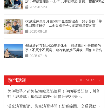
訴：40歲雙胞胎不工作，月吃3萬伙食費、體重200公
斤
2025-07-29
66歲退休夫妻月領5萬年金差點破產！兒子暑假「帶
孫回來啃爺奶」...金援成年子女前該想清楚的事
2025-08-18
65歲終於存到1400萬退休金，卻是我此生最懊悔的
事！不買車不買房、連冷氣都捨不得吹...阿伯血淚告
白
2025-07-18
熱門話題
/ HOT STORIES /
美伊戰爭／荷姆茲海峽又陷僵局！伊朗要美賠款，川普
打「經濟戰」稱低調處理…油價升破84美元
漢光演習斷網、防空演習時間！影響範圍、交通異動…