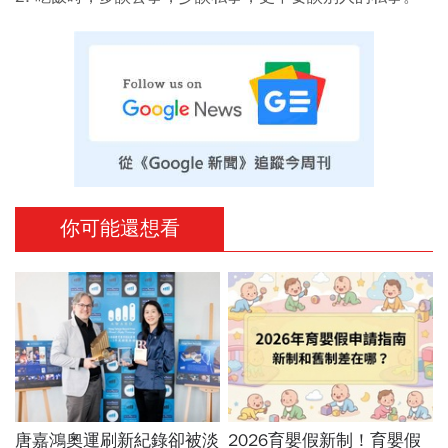
你可能還想看
唐嘉鴻奧運刷新紀錄卻被淡
2026育嬰假新制！育嬰假