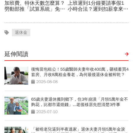
退休金
延伸閱讀
後悔當包租公！55歲醫師夫妻年收400萬，砸積蓄買4
套房、月收8萬租金養老，為何最後退休金被榨乾？
2025-08-08
65歲夫妻退休搬到鄉下，住3年崩潰「月領5萬年金不
夠花，比都市還燒錢」...老後移居先想清楚3件事
2025-07-10
「被啃老兒逼到半夜逃家」退休夫妻月領5萬年金淚