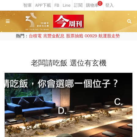
0
熱門：
台積電
兆豐金配息
股票抽籤
00929
航運股走勢
老闆請吃飯 選位有玄機