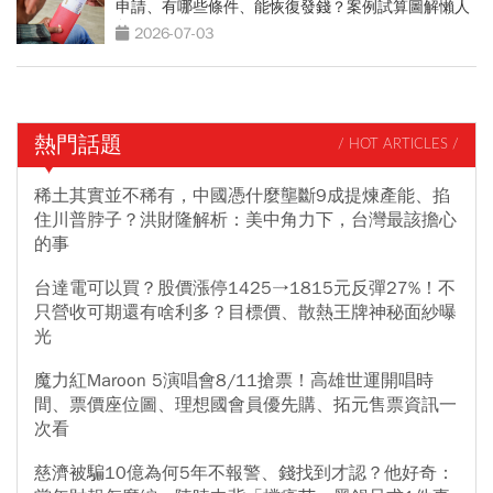
申請、有哪些條件、能恢復發錢？案例試算圖解懶人
包
2026-07-03
熱門話題
/ HOT ARTICLES /
稀土其實並不稀有，中國憑什麼壟斷9成提煉產能、掐
住川普脖子？洪財隆解析：美中角力下，台灣最該擔心
的事
台達電可以買？股價漲停1425→1815元反彈27%！不
只營收可期還有啥利多？目標價、散熱王牌神秘面紗曝
光
魔力紅Maroon 5演唱會8/11搶票！高雄世運開唱時
間、票價座位圖、理想國會員優先購、拓元售票資訊一
次看
慈濟被騙10億為何5年不報警、錢找到才認？他好奇：