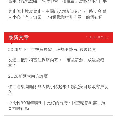
當年財報怎麼編…陳時中背「擋疫苗」黑鍋只求1件事
禁止你出境就禁止…中國出入境新規9/15上路，台灣
人小心「有去無回」？4種職業特別注意：前例在這
最新文章
/ HOT NEWS /
2026年下半年投資展望：狂熱漲勢 vs 嚴峻現實
友達二把手柯富仁裸辭內幕！「落後群創」成最後稻
草？
2026前進大南方論壇
佳世達集團艦隊無人機小隊起飛！鎖定美日頂級客戶切
入
今周刊30週年特輯｜更好的台灣：回望精彩風雲，預
見前瞻行動