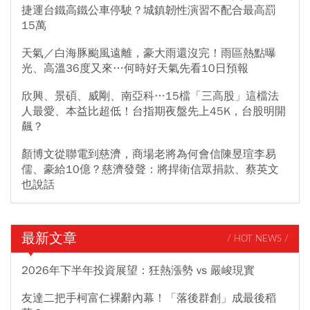
捷運台鐵高鐵公車停駛？城鎮韌性演習不配合最高罰
15萬
天氣／白海豚颱風遠離，豪大雨還沒完！雨區熱點曝
光、高溫36度又來…何時好天氣先看10日預報
欣興、景碩、威剛、南亞科…15檔「三高股」這檔法
人最愛、本益比超低！台指期夜盤先上45K，台股明開
飆？
顏博文從聯電到慈濟，商場老將為何會信陳昱瑄李易
儒、豪給10億？慈濟發聲：將捍衛信眾捐款、蔡英文
也說話
最新文章
/ HOT NEWS /
2026年下半年投資展望：狂熱漲勢 vs 嚴峻現實
友達二把手柯富仁裸辭內幕！「落後群創」成最後稻