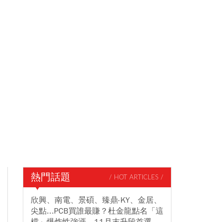
熱門話題
/ HOT ARTICLES /
欣興、南電、景碩、臻鼎-KY、金居、
尖點...PCB買誰最賺？杜金龍點名「這