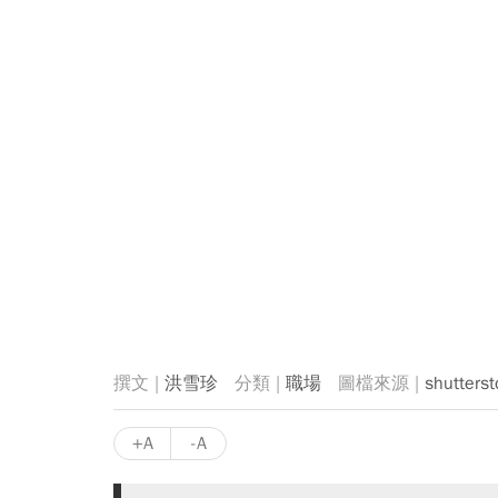
洪雪珍
職場
shutterst
+A
-A