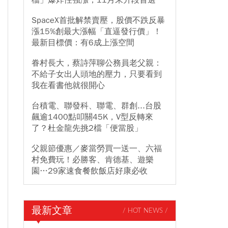
檔」爆炸性強漲，11月末升段首選
SpaceX首批解禁賣壓，股價不跌反暴
漲15%創最大漲幅「直逼發行價」！
最新目標價：有6成上漲空間
眷村長大，蔡詩萍聊公務員老父親：
不給子女出人頭地的壓力，只要看到
我在看書他就很開心
台積電、聯發科、聯電、群創...台股
飆逾1400點叩關45K，V型反轉來
了？杜金龍先挑2檔「便當股」
父親節優惠／麥當勞買一送一、六福
村免費玩！必勝客、肯德基、遊樂
園…29家速食餐飲飯店好康必收
最新文章
/ HOT NEWS /