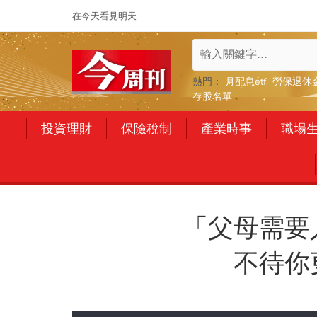
在今天看見明天
熱門：
月配息etf
勞保退休
存股名單
投資理財
保險稅制
產業時事
職場
「父母需要
不待你