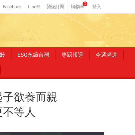
0
齡
ESG永續台灣
專題報導
今選頻道
起子欲養而親
更不等人