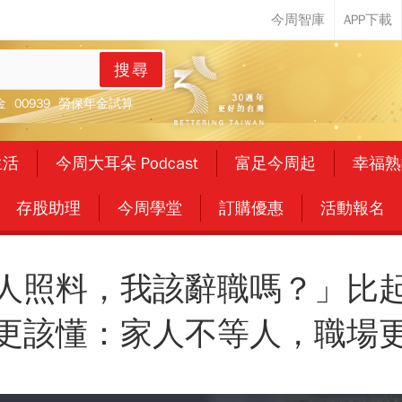
搜尋
金
00939
勞保年金試算
生活
今周大耳朵 Podcast
富足今周起
幸福熟
存股助理
今周學堂
訂購優惠
活動報名
人照料，我該辭職嗎？」比
更該懂：家人不等人，職場