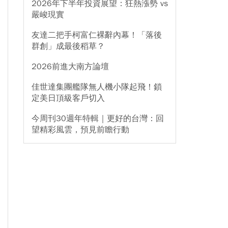
2026年下半年投資展望：狂熱漲勢 vs
嚴峻現實
友達二把手柯富仁裸辭內幕！「落後
群創」成最後稻草？
2026前進大南方論壇
佳世達集團艦隊無人機小隊起飛！鎖
定美日頂級客戶切入
今周刊30週年特輯｜更好的台灣：回
望精彩風雲，預見前瞻行動