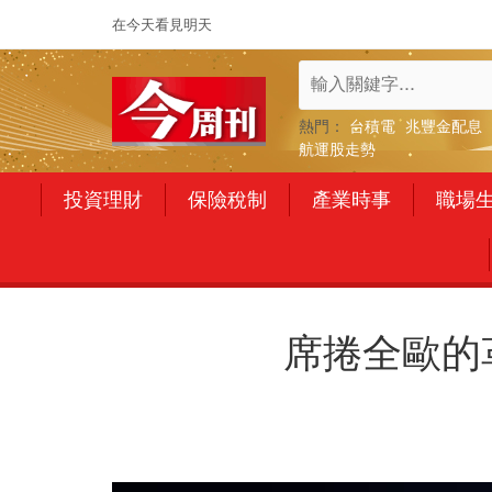
在今天看見明天
熱門：
台積電
兆豐金配息
航運股走勢
投資理財
保險稅制
產業時事
職場
席捲全歐的