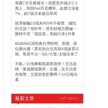
美國7月非農爆冷！就業意外減少2.3
萬人，削弱Fed升息機率...金價大漲逾
7%，創7個月來最佳單周
慈濟被騙10億為何5年不報警、錢找
到才認？他好奇：當年財報怎麼編…
陳時中背「擋疫苗」黑鍋只求1件事
BIGBANG演唱會台灣時間、票價、座
位圖出爐！實名制台北高雄4場搶票日
期、售票平台…GD/大聲/太陽全來了
天氣／白海豚颱風最新路徑！北北基
桃「暴風圈侵襲率」出爐，這天估發
布海警，父親節會影響嗎？10日報先
看
最新文章
/ HOT NEWS /