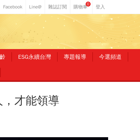
0
齡
ESG永續台灣
專題報導
今選頻道
人，才能領導