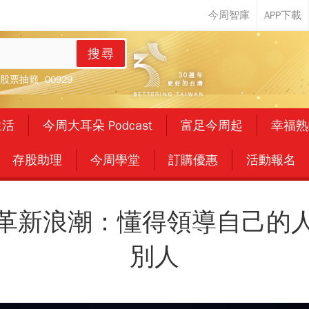
搜尋
股票抽籤
00929
生活
今周大耳朵 Podcast
富足今周起
幸福熟
存股助理
今周學堂
訂購優惠
活動報名
革新浪潮：懂得領導自己的
別人