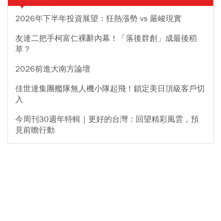
2026年下半年投資展望：狂熱漲勢 vs 嚴峻現實
友達二把手柯富仁裸辭內幕！「落後群創」成最後稻
草？
2026前進大南方論壇
佳世達集團艦隊無人機小隊起飛！鎖定美日頂級客戶切
入
今周刊30週年特輯｜更好的台灣：回望精彩風雲，預
見前瞻行動