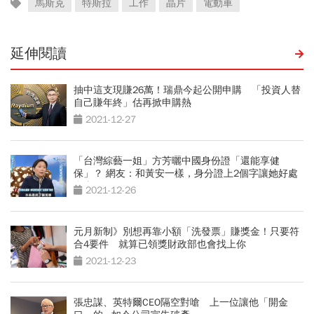
馬斯克
特斯拉
工作
晶片
電動車
延伸閱讀
抽中這支現賺26萬！瑞鼎今起公開申購 「投資人替
自己賺年終」估再掀申購熱
2021-12-27
「台灣綜藝一姐」方芳曬中國身份證「還能享健
保」？ 網友：和黃安一樣，身分證上2個字讓她好處
全拿
2021-12-26
元月新制》別想再靠小額「洗發票」賺獎金！只要符
合4要件 就算已領獎財政部也會找上你
2021-12-23
張忠謀、英特爾CEO隔空對嗆 上一位讓他「開金