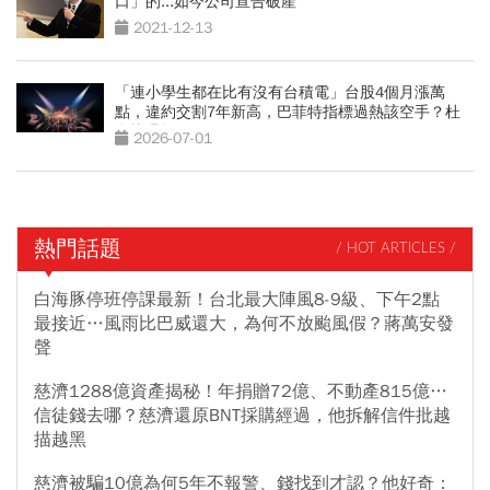
口」的...如今公司宣告破產
2021-12-13
「連小學生都在比有沒有台積電」台股4個月漲萬
點，違約交割7年新高，巴菲特指標過熱該空手？杜
金龍曝操作
2026-07-01
熱門話題
/ HOT ARTICLES /
白海豚停班停課最新！台北最大陣風8-9級、下午2點
最接近…風雨比巴威還大，為何不放颱風假？蔣萬安發
聲
慈濟1288億資產揭秘！年捐贈72億、不動產815億…
信徒錢去哪？慈濟還原BNT採購經過，他拆解信件批越
描越黑
慈濟被騙10億為何5年不報警、錢找到才認？他好奇：