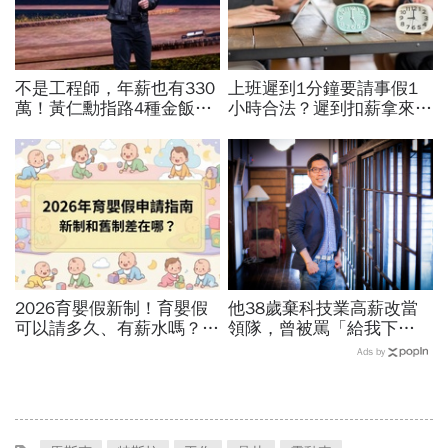
不是工程師，年薪也有330
上班遲到1分鐘要請事假1
萬！黃仁勳指路4種金飯
小時合法？遲到扣薪拿來聚
碗：免大學畢、人人有機會
餐就OK？法院認證了…遲
過優渥生活…AI時代搶手職
到不支薪這樣算
業曝光
2026育嬰假新制！育嬰假
他38歲棄科技業高薪改當
可以請多久、有薪水嗎？育
領隊，曾被罵「給我下
嬰留職停薪津貼申請、準備
跪」：在台灣很多人怕失
Ads by
資料，和舊制差異一次看
敗，但人要餓死真的不容易