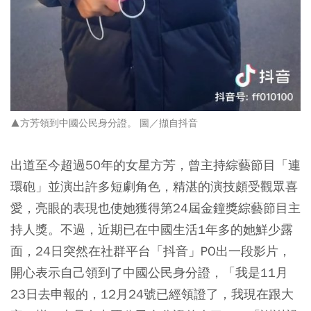
▲方芳領到中國公民身分證。 圖／擷自抖音
出道至今超過50年的女星方芳，曾主持綜藝節目「連
環砲」並演出許多短劇角色，精湛的演技頗受觀眾喜
愛，亮眼的表現也使她獲得第24屆金鐘獎綜藝節目主
持人獎。不過，近期已在中國生活1年多的她鮮少露
面，24日突然在社群平台「抖音」PO出一段影片，
開心表示自己領到了中國公民身分證，「我是11月
23日去申報的，12月24號已經領證了，我現在跟大