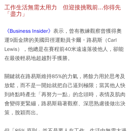
工作生活無需太用力 但迎接挑戰前...你得先
「盡力」
《Business Insider》
表示，曾有教練觀察曾獲得奧
運9面金牌的美國田徑運動員卡爾・路易斯（Carl
Lewis），他總是在賽程前40米遠遠落後他人，卻能
在最後輕易地超越對手獲勝。
關鍵就在路易斯維持85%的力氣，將餘力用於思考及
放鬆，而不是一開始就把自己逼到極限；當其他人快
到終點時產生「再努力一點」的念頭時，表情及肌肉
會變得更緊繃，路易斯藉著觀察、深思熟慮後做出決
策，脫穎而出。
但「85% 原則」並不是要人在工作、生活中無需太過