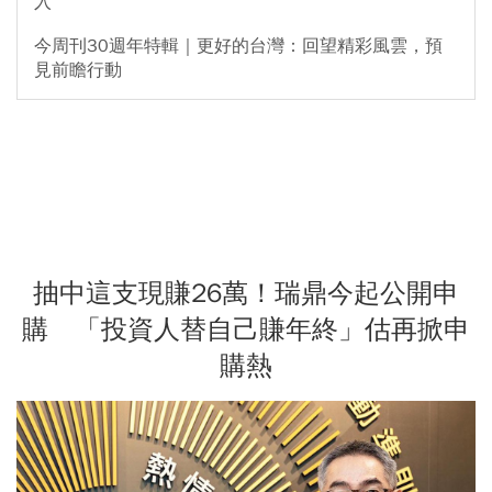
入
今周刊30週年特輯｜更好的台灣：回望精彩風雲，預
見前瞻行動
抽中這支現賺26萬！瑞鼎今起公開申
購 「投資人替自己賺年終」估再掀申
購熱