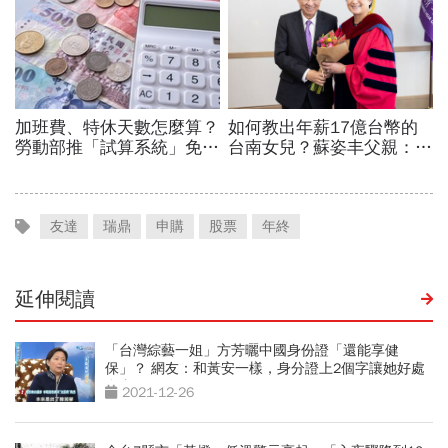
友達
瑞鼎
申購
股票
年終
延伸閱讀
「台灣綜藝一姐」方芳曬中國身份證「還能享健
保」？ 網友：和黃安一樣，身分證上2個字讓她好處
全拿
2021-12-26