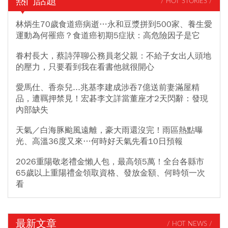
熱門話題
/ HOT STORIES /
林炳生70歲食道癌病逝…永和豆漿拼到500家、養生愛
運動為何罹癌？食道癌初期5症狀：高危險因子是它
眷村長大，蔡詩萍聊公務員老父親：不給子女出人頭地
的壓力，只要看到我在看書他就很開心
愛馬仕、香奈兒...兆基李建成涉吞7億送前妻滿屋精
品，遭羈押禁見！宏碁李文詳當董座才2天閃辭：發現
內部缺失
天氣／白海豚颱風遠離，豪大雨還沒完！雨區熱點曝
光、高溫36度又來…何時好天氣先看10日預報
2026重陽敬老禮金懶人包，最高領5萬！全台各縣市
65歲以上重陽禮金領取資格、發放金額、何時領一次
看
最新文章
/ HOT NEWS /