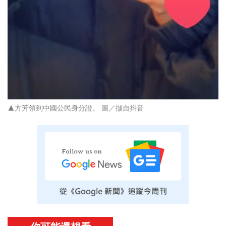
▲方芳領到中國公民身分證。 圖／擷自抖音