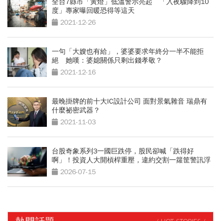
全台7縣市「黃燈」低溫警示亮起 「入夜驟降到10
度」專家曝回暖恐得等這天
2021-12-26
一句「大嫂也有給」，婆婆要求年終分一半不能拒
絕 她嘆：婆媳關係只剩出錢孝敬？
2021-12-16
最晚掛牌的前十大IC設計公司 面對景氣雜音 瑞鼎有
什麼祕密武器？
2021-11-03
台股奇象系列3一國巨跌停，股民卻喊「跌得好
啊」！投資人大開槓桿重壓，違約交割一籮筐警訊浮
現
2026-07-15