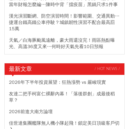
當年財報怎麼編…陳時中背「擋疫苗」黑鍋只求1件事
漢光演習斷網、防空演習時間！影響範圍、交通異動…
捷運台鐵高鐵公車停駛？城鎮韌性演習不配合最高罰
15萬
天氣／白海豚颱風遠離，豪大雨還沒完！雨區熱點曝
光、高溫36度又來…何時好天氣先看10日預報
最新文章
/ HOT NEWS /
2026年下半年投資展望：狂熱漲勢 vs 嚴峻現實
友達二把手柯富仁裸辭內幕！「落後群創」成最後稻
草？
2026前進大南方論壇
佳世達集團艦隊無人機小隊起飛！鎖定美日頂級客戶切