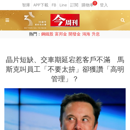
0
熱門：
鋼鐵股
富邦金
開發金
鴻海
升息
晶片短缺、交車期延宕惹客戶不滿 馬
斯克叫員工「不要太拚」卻獲讚「高明
管理」？