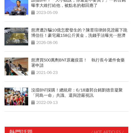
誰擋BNT？「大小姐說，你還是不要買了」…郭台銘
曝李大維打給他，被點名的都回應了
2023-05-09
慈濟遭詐騙10億怎麼發生的？陳昱瑄律師見證嚴下跪
博信任！豪宅藏158公斤黃金，洗錢手法曝光…慈濟
回應了
2026-08-06
慈濟買500萬劑BNT原廠疫苗！ 執行長今遞件食藥
署申請
2021-06-23
沒擋BNT採購！總統府：6/18邀郭台銘劉德音凝聚
「同島一命」共識、還與證嚴視訊
2022-09-13
熱門話題
/ HOT ARTICLES /