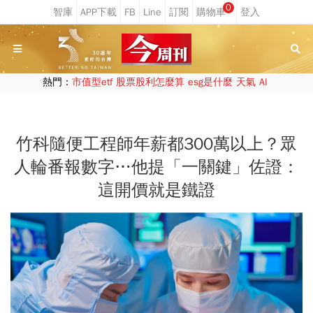
0
熱門：
市值型etf
股票股利怎麼算
esg是什麼
天氣
AI
竹科隨便工程師年薪都300萬以上？眾
人輪番報數字…他提「一關鍵」佐證：
這開價就是鐵證