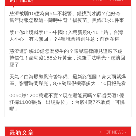
慈濟被騙10億為何5年不報警、錢找到才認？他好奇：
當年財報怎麼編…陳時中背「擋疫苗」黑鍋只求1件事
禁止你出境就禁止…中國出入境新規9/15上路，台灣
人小心「有去無回」？4種職業特別注意：前例在這
慈濟遭詐騙10億怎麼發生的？陳昱瑄律師見證嚴下跪
博信任！豪宅藏158公斤黃金，洗錢手法曝光…慈濟回
應了
天氣／白海豚颱風海警準備、最新路徑圖！豪大雨紫爆
區、影響時間曝光，8/8颱風假機率多大，10日報先看
0050賺1200萬還不賣？現在還能買嗎？郭哲榮砸1億
狂掃1100張揭「出場點位」：台股4萬7不敢買「可憐
哪」
最新文章
/ HOT NEWS /