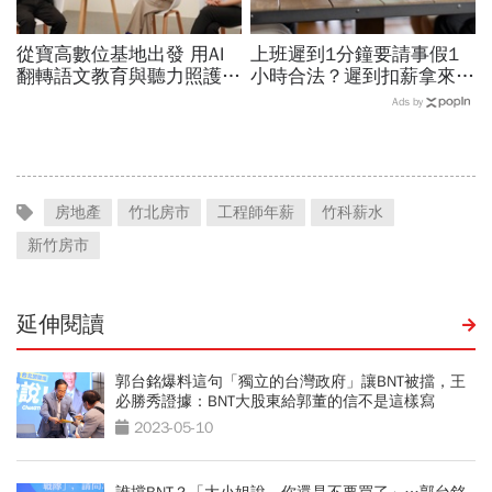
從寶高數位基地出發 用AI
上班遲到1分鐘要請事假1
翻轉語文教育與聽力照護，
小時合法？遲到扣薪拿來聚
科技如何讓世界更平權？
餐就OK？法院認證了…遲
Ads by
到不支薪這樣算
房地產
竹北房市
工程師年薪
竹科薪水
新竹房市
延伸閱讀
郭台銘爆料這句「獨立的台灣政府」讓BNT被擋，王
必勝秀證據：BNT大股東給郭董的信不是這樣寫
2023-05-10