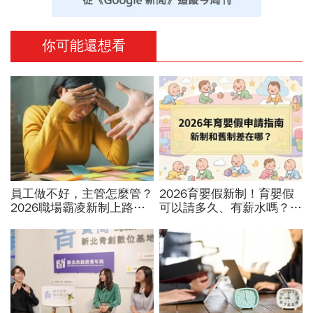
你可能還想看
員工做不好，主管怎麼管？
2026育嬰假新制！育嬰假
2026職場霸凌新制上路，
可以請多久、有薪水嗎？育
律師點出「嚴格要求」與
嬰留職停薪津貼申請、準備
「霸凌」的3條安全邊界
資料，和舊制差異一次看