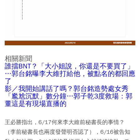
相關新聞
誰擋BNT？「大小姐說，你還是不要買了」
…郭台銘曝李大維打給他，被點名的都回應
了
影／我開始講話了嗎？郭台銘造勢處女秀
「尷尬沉默」數分鐘…郭子乾3度救場：郭
董這是有現場直播的
王必勝指出，6/17何來李大維前秘書長的事情？
（李前秘書長也兩度發聲明否認了），6/16被告知