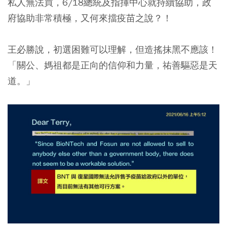
私人無法買，6/18總統及指揮中心就持續協助，政
府協助非常積極，又何來擋疫苗之說？！
王必勝說，初選困難可以理解，但造搖抹黑不應該！
「關公、媽祖都是正向的信仰和力量，祐善驅惡是天
道。」