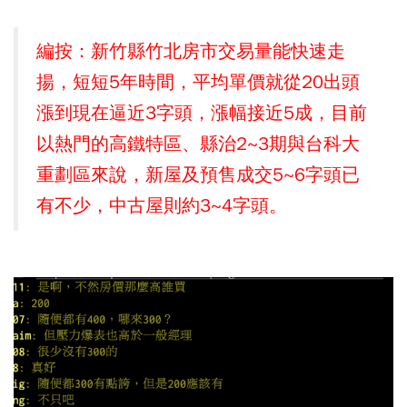
編按：新竹縣竹北房市交易量能快速走
揚，短短5年時間，平均單價就從20出頭
漲到現在逼近3字頭，漲幅接近5成，目前
以熱門的高鐵特區、縣治2~3期與台科大
重劃區來說，新屋及預售成交5~6字頭已
有不少，中古屋則約3~4字頭。