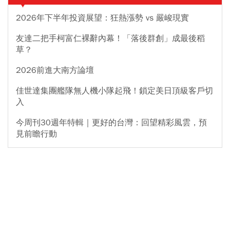
2026年下半年投資展望：狂熱漲勢 vs 嚴峻現實
友達二把手柯富仁裸辭內幕！「落後群創」成最後稻
草？
2026前進大南方論壇
佳世達集團艦隊無人機小隊起飛！鎖定美日頂級客戶切
入
今周刊30週年特輯｜更好的台灣：回望精彩風雲，預
見前瞻行動