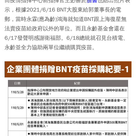
而疫情指揮中心前指揮官王必勝於
臉書
也貼出照片表
示，根據2021/6/16 BNT大股東給郭董事長的電
郵，當時永霖(應為齡)鴻海就知道BNT跟上海復星無
法賣疫苗給政府以外的單位。而且永齡基金會還在
6/17發聲明感謝衛福部。6/18總統就召見台積電、
永齡並全力協助兩單位繼續購買疫苗。